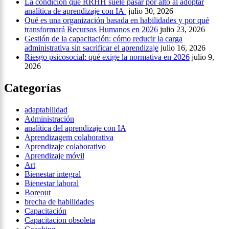
La condición que RRHH suele pasar por alto al adoptar
analítica de aprendizaje con IA
julio 30, 2026
Qué es una organización basada en habilidades y por qué
transformará Recursos Humanos en 2026
julio 23, 2026
Gestión de la capacitación: cómo reducir la carga
administrativa sin sacrificar el aprendizaje
julio 16, 2026
Riesgo psicosocial: qué exige la normativa en 2026
julio 9,
2026
Categorías
adaptabilidad
Administración
analítica del aprendizaje con IA
Aprendizagem colaborativa
Aprendizaje colaborativo
Aprendizaje móvil
Art
Bienestar integral
Bienestar laboral
Boreout
brecha de habilidades
Capacitación
Capacitacion obsoleta