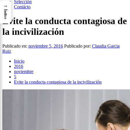
Selección
→
Contácto
Índice
Evite la conducta contagiosa de
la incivilización
Publicado en:
noviembre 5, 2016
Publicado por:
Claudia Garcia
Ruiz
Inicio
2016
noviembre
5
Evite la conducta contagiosa de la incivilización