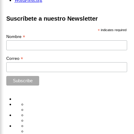
WordPress.org
Suscríbete a nuestro Newsletter
*
indicates required
*
Nombre
*
Correo
Home
Administración
Seguridad
Tecnología
Capacitación
Tips
de
Universidad
Desarrollo
Oficina
Corporativa
Emprendimiento
Liderazgo