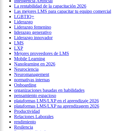
Inteligencia Artificial
La rentabilidad de la capacitación 2026
Las mejores LMS para capacitar tu equipo comercial
LGBTIQ+
Liderazgo
Liderazgo femenino
liderazgo generativo
Liderazgo innovador
LMS
LXP
Mejores proveedores de LMS
Mobile Learning
Nanolearning en 2026
Neurociencia
Neuromanagement
normativas internas
Onboarding
organizaciones basadas en habilidades
pensamiento espacioso
plataformas LMS/LXP en el aprendizaje 2026
plataformas LMS/LXP na aprendizagem 2026
Productividad
Relaciones Laborales
rendimiento
Resilencia