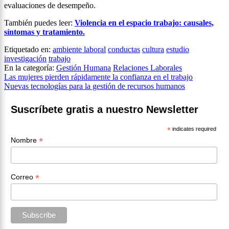
evaluaciones de desempeño.
También puedes leer:
Violencia en el espacio trabajo: causales,
síntomas y tratamiento.
Etiquetado en:
ambiente laboral
conductas
cultura
estudio
investigación
trabajo
En la categoría:
Gestión Humana
Relaciones Laborales
Navegación
Las mujeres pierden rápidamente la confianza en el trabajo
Nuevas tecnologías para la gestión de recursos humanos
de
entradas
Suscríbete gratis a nuestro Newsletter
*
indicates required
*
Nombre
*
Correo