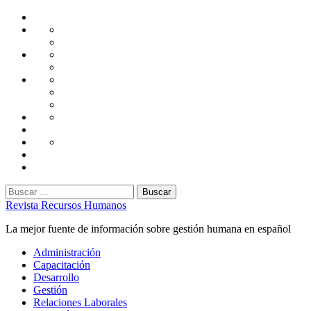
Saltar
Home
al
Administración
Seguridad
contenido
Tecnología
Capacitación
Tips
de
Universidad
Desarrollo
Oficina
Corporativa
Emprendimiento
Liderazgo
Productividad
Gestión
Gestión
Relaciones
Humana
Laborales
Selección
contratación
Gestión
Humana
Capacitación
Buscar:
Revista Recursos Humanos
La mejor fuente de información sobre gestión humana en español
Menú
Administración
principal
Capacitación
Desarrollo
Gestión
Relaciones Laborales