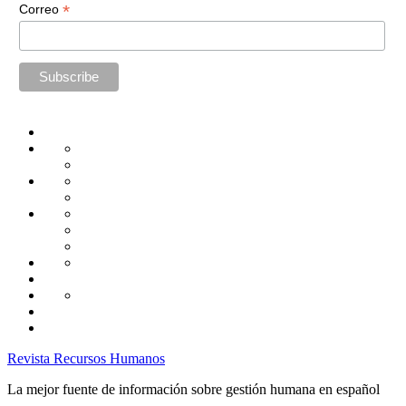
*
Correo
Home
Administración
Seguridad
Tecnología
Capacitación
Tips
de
Universidad
Desarrollo
Oficina
Corporativa
Emprendimiento
Liderazgo
Productividad
Gestión
Gestión
Relaciones
Humana
Laborales
Selección
contratación
Gestión
Humana
Capacitación
Revista Recursos Humanos
La mejor fuente de información sobre gestión humana en español