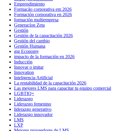
Emprendimiento
Formação corporativa em 2026
Formación corporativa en 2026
formación multiempresa
Generacíon Zeta
Gestión
Gestión de la capacitación 2026
Gestión del cambio
Gestión Humana
gig Economy
impacto de la formación en 2026
Inducción
Innovar o imitar
Innovation
Inteligencia Artificial
La rentabilidad de la capacitación 2026
Las mejores LMS para capacitar tu equipo comercial
LGBTIQ+
Liderazgo
Liderazgo femenino
liderazgo generativo
Liderazgo innovador
LMS
LXP
Mejores proveedores de LMS