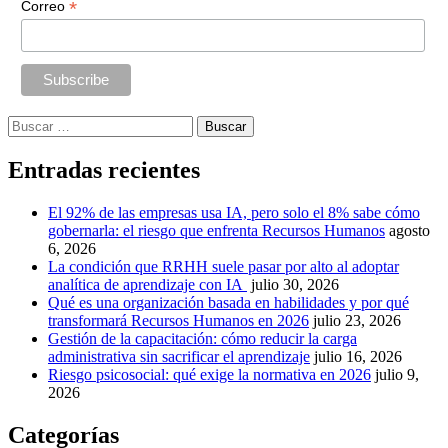
*
Correo
Buscar:
Entradas recientes
El 92% de las empresas usa IA, pero solo el 8% sabe cómo
gobernarla: el riesgo que enfrenta Recursos Humanos
agosto
6, 2026
La condición que RRHH suele pasar por alto al adoptar
analítica de aprendizaje con IA
julio 30, 2026
Qué es una organización basada en habilidades y por qué
transformará Recursos Humanos en 2026
julio 23, 2026
Gestión de la capacitación: cómo reducir la carga
administrativa sin sacrificar el aprendizaje
julio 16, 2026
Riesgo psicosocial: qué exige la normativa en 2026
julio 9,
2026
Categorías