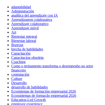
adaptabilidad
Administración
analítica del aprendizaje con IA
Aprendizagem colaborativa
Aprendizaje colaborativo
Aprendizaje móvil
Art
Bienestar integral
Bienestar laboral
Boreout
brecha de habilidades
Capacitación
Capacitacion obsoleta
Coaching
Como o treinamento transforma o desempenho no setor
financeiro
contratación
Culture
Desarrollo
desarrollo de habilidades
Ecosistemas de formación empresarial 2026
Ecossistemas de formação empresarial 2026
Education-Led Growth
employee experience