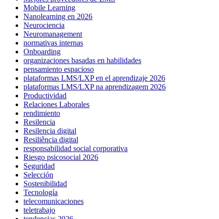
Mobile Learning
Nanolearning en 2026
Neurociencia
Neuromanagement
normativas internas
Onboarding
organizaciones basadas en habilidades
pensamiento espacioso
plataformas LMS/LXP en el aprendizaje 2026
plataformas LMS/LXP na aprendizagem 2026
Productividad
Relaciones Laborales
rendimiento
Resilencia
Resilencia digital
Resiliência digital
responsabilidad social corporativa
Riesgo psicosocial 2026
Seguridad
Selección
Sostenibilidad
Tecnología
telecomunicaciones
teletrabajo
tendencias 2026