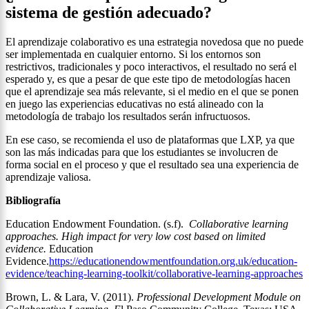
sistema de gestión adecuado?
El aprendizaje colaborativo es una estrategia novedosa que no puede
ser implementada en cualquier entorno. Si los entornos son
restrictivos, tradicionales y poco interactivos, el resultado no será el
esperado y, es que a pesar de que este tipo de metodologías hacen
que el aprendizaje sea más relevante, si el medio en el que se ponen
en juego las experiencias educativas no está alineado con la
metodología de trabajo los resultados serán infructuosos.
En ese caso, se recomienda el uso de plataformas que LXP, ya que
son las más indicadas para que los estudiantes se involucren de
forma social en el proceso y que el resultado sea una experiencia de
aprendizaje valiosa.
Bibliografía
Education Endowment Foundation. (s.f).
Collaborative learning
approaches. High impact for very low cost based on limited
evidence.
Education
Evidence.
https://educationendowmentfoundation.org.uk/education-
evidence/teaching-learning-toolkit/collaborative-learning-approaches
Brown, L. & Lara, V. (2011).
Professional Development Module on