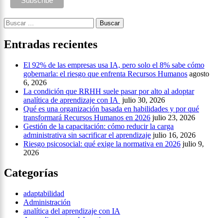
Buscar:
Entradas recientes
El 92% de las empresas usa IA, pero solo el 8% sabe cómo
gobernarla: el riesgo que enfrenta Recursos Humanos
agosto
6, 2026
La condición que RRHH suele pasar por alto al adoptar
analítica de aprendizaje con IA
julio 30, 2026
Qué es una organización basada en habilidades y por qué
transformará Recursos Humanos en 2026
julio 23, 2026
Gestión de la capacitación: cómo reducir la carga
administrativa sin sacrificar el aprendizaje
julio 16, 2026
Riesgo psicosocial: qué exige la normativa en 2026
julio 9,
2026
Categorías
adaptabilidad
Administración
analítica del aprendizaje con IA