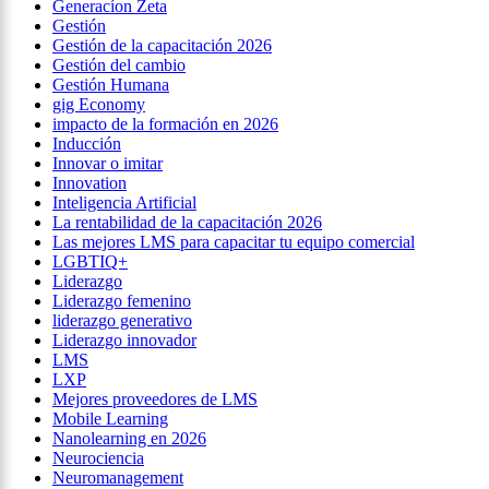
Generacíon Zeta
Gestión
Gestión de la capacitación 2026
Gestión del cambio
Gestión Humana
gig Economy
impacto de la formación en 2026
Inducción
Innovar o imitar
Innovation
Inteligencia Artificial
La rentabilidad de la capacitación 2026
Las mejores LMS para capacitar tu equipo comercial
LGBTIQ+
Liderazgo
Liderazgo femenino
liderazgo generativo
Liderazgo innovador
LMS
LXP
Mejores proveedores de LMS
Mobile Learning
Nanolearning en 2026
Neurociencia
Neuromanagement