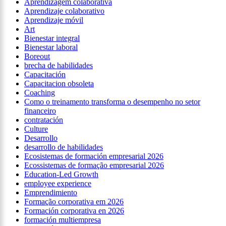
Aprendizagem colaborativa
Aprendizaje colaborativo
Aprendizaje móvil
Art
Bienestar integral
Bienestar laboral
Boreout
brecha de habilidades
Capacitación
Capacitacion obsoleta
Coaching
Como o treinamento transforma o desempenho no setor
financeiro
contratación
Culture
Desarrollo
desarrollo de habilidades
Ecosistemas de formación empresarial 2026
Ecossistemas de formação empresarial 2026
Education-Led Growth
employee experience
Emprendimiento
Formação corporativa em 2026
Formación corporativa en 2026
formación multiempresa