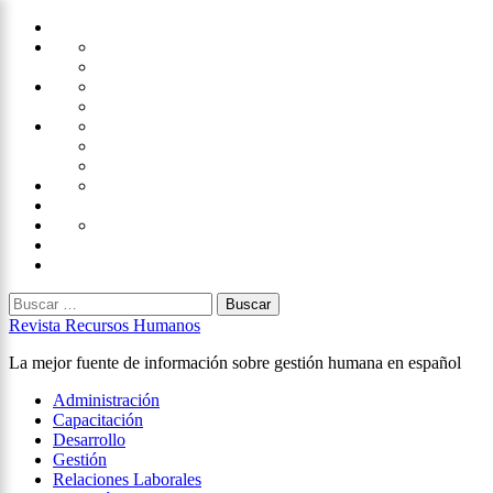
Saltar
Home
al
Administración
Seguridad
contenido
Tecnología
×
Capacitación
Tips
de
Universidad
Desarrollo
Oficina
Corporativa
Emprendimiento
Liderazgo
Productividad
Gestión
Gestión
Relaciones
Humana
Laborales
Selección
contratación
Gestión
Humana
Capacitación
Buscar:
Revista Recursos Humanos
La mejor fuente de información sobre gestión humana en español
Menú
Administración
principal
Capacitación
Desarrollo
Gestión
Relaciones Laborales