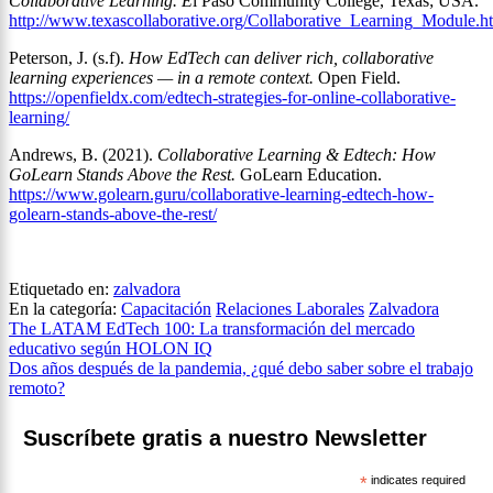
Collaborative Learning. E
l Paso Community College, Texas; USA.
http://www.texascollaborative.org/Collaborative_Learning_Module.h
Peterson, J. (s.f).
How EdTech can deliver rich, collaborative
learning experiences — in a remote context.
Open Field.
https://openfieldx.com/edtech-strategies-for-online-collaborative-
learning/
Andrews, B. (2021).
Collaborative Learning & Edtech: How
GoLearn Stands Above the Rest.
GoLearn Education.
https://www.golearn.guru/collaborative-learning-edtech-how-
golearn-stands-above-the-rest/
Etiquetado en:
zalvadora
En la categoría:
Capacitación
Relaciones Laborales
Zalvadora
Navegación
The LATAM EdTech 100: La transformación del mercado
educativo según HOLON IQ
de
Dos años después de la pandemia, ¿qué debo saber sobre el trabajo
entradas
remoto?
Suscríbete gratis a nuestro Newsletter
*
indicates required