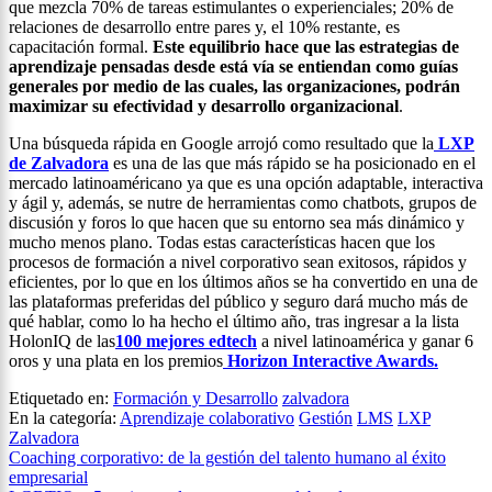
que mezcla 70% de tareas estimulantes o experienciales; 20% de
relaciones de desarrollo entre pares y, el 10% restante, es
capacitación formal.
Este equilibrio hace que las estrategias de
aprendizaje pensadas desde está vía se entiendan como guías
generales por medio de las cuales, las organizaciones, podrán
maximizar su efectividad y desarrollo organizacional
.
Una búsqueda rápida en Google arrojó como resultado que la
LXP
de Zalvadora
es una de las que más rápido se ha posicionado en el
mercado latinoaméricano ya que es una opción adaptable, interactiva
y ágil y, además, se nutre de herramientas como chatbots, grupos de
discusión y foros lo que hacen que su entorno sea más dinámico y
mucho menos plano. Todas estas características hacen que los
procesos de formación a nivel corporativo sean exitosos, rápidos y
eficientes, por lo que en los últimos años se ha convertido en una de
las plataformas preferidas del público y seguro dará mucho más de
qué hablar, como lo ha hecho el último año, tras ingresar a la lista
HolonIQ de las
100 mejores edtech
a nivel latinoamérica y ganar 6
oros y una plata en los premios
Horizon Interactive Awards.
Etiquetado en:
Formación y Desarrollo
zalvadora
En la categoría:
Aprendizaje colaborativo
Gestión
LMS
LXP
Zalvadora
Navegación
Coaching corporativo: de la gestión del talento humano al éxito
empresarial
de