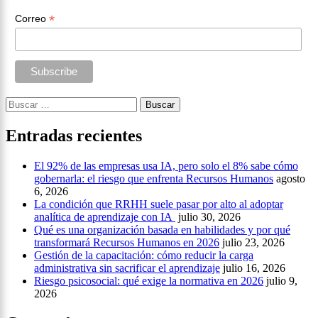
*
Correo
Buscar:
Entradas recientes
El 92% de las empresas usa IA, pero solo el 8% sabe cómo
gobernarla: el riesgo que enfrenta Recursos Humanos
agosto
6, 2026
La condición que RRHH suele pasar por alto al adoptar
analítica de aprendizaje con IA
julio 30, 2026
Qué es una organización basada en habilidades y por qué
transformará Recursos Humanos en 2026
julio 23, 2026
Gestión de la capacitación: cómo reducir la carga
administrativa sin sacrificar el aprendizaje
julio 16, 2026
Riesgo psicosocial: qué exige la normativa en 2026
julio 9,
2026