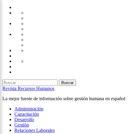
Saltar
Home
al
Administración
Seguridad
contenido
Tecnología
×
Capacitación
Tips
de
Universidad
Desarrollo
Oficina
Corporativa
Emprendimiento
Liderazgo
Productividad
Gestión
Gestión
Relaciones
Humana
Laborales
Selección
contratación
Gestión
Humana
Capacitación
Buscar:
Revista Recursos Humanos
La mejor fuente de información sobre gestión humana en español
Menú
Administración
principal
Capacitación
Desarrollo
Gestión
Relaciones Laborales