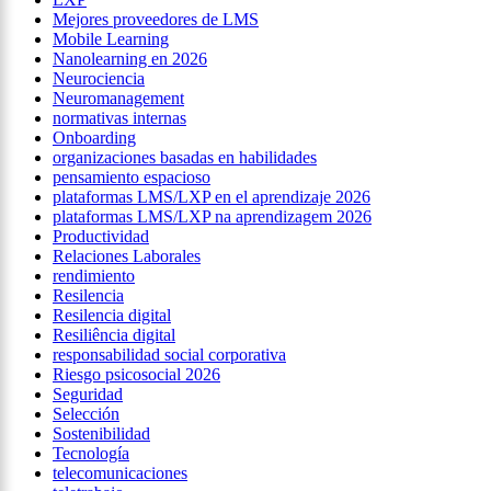
Mejores proveedores de LMS
Mobile Learning
Nanolearning en 2026
Neurociencia
Neuromanagement
normativas internas
Onboarding
organizaciones basadas en habilidades
pensamiento espacioso
plataformas LMS/LXP en el aprendizaje 2026
plataformas LMS/LXP na aprendizagem 2026
Productividad
Relaciones Laborales
rendimiento
Resilencia
Resilencia digital
Resiliência digital
responsabilidad social corporativa
Riesgo psicosocial 2026
Seguridad
Selección
Sostenibilidad
Tecnología
telecomunicaciones