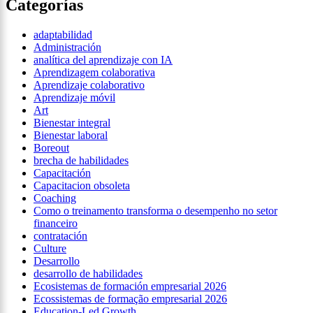
Categorías
adaptabilidad
Administración
analítica del aprendizaje con IA
Aprendizagem colaborativa
Aprendizaje colaborativo
Aprendizaje móvil
Art
Bienestar integral
Bienestar laboral
Boreout
brecha de habilidades
Capacitación
Capacitacion obsoleta
Coaching
Como o treinamento transforma o desempenho no setor
financeiro
contratación
Culture
Desarrollo
desarrollo de habilidades
Ecosistemas de formación empresarial 2026
Ecossistemas de formação empresarial 2026
Education-Led Growth