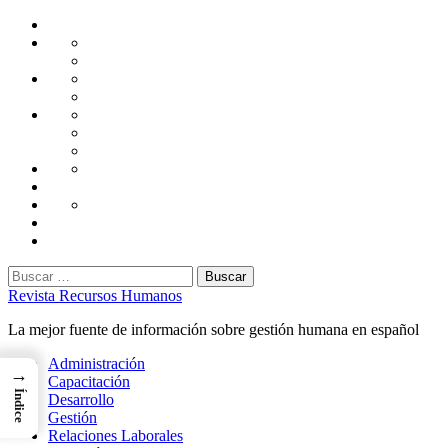
Saltar
Home
al
Administración
Seguridad
contenido
Tecnología
Capacitación
Tips
de
Universidad
Desarrollo
Oficina
Corporativa
Emprendimiento
Liderazgo
Productividad
Gestión
Gestión
Relaciones
Humana
Laborales
Selección
contratación
Gestión
Humana
Capacitación
Buscar:
Revista Recursos Humanos
La mejor fuente de información sobre gestión humana en español
Menú
Administración
→
principal
Capacitación
Índice
Desarrollo
Gestión
Relaciones Laborales