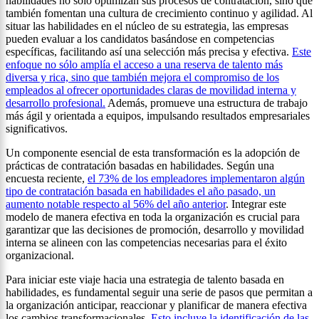
habilidades no solo optimizan sus procesos de contratación, sino que
también fomentan una cultura de crecimiento continuo y agilidad. Al
situar las habilidades en el núcleo de su estrategia, las empresas
pueden evaluar a los candidatos basándose en competencias
específicas, facilitando así una selección más precisa y efectiva.
Este
enfoque no sólo amplía el acceso a una reserva de talento más
diversa y rica, sino que también mejora el compromiso de los
empleados al ofrecer oportunidades claras de movilidad interna y
desarrollo profesional.
Además, promueve una estructura de trabajo
más ágil y orientada a equipos, impulsando resultados empresariales
significativos.
Un componente esencial de esta transformación es la adopción de
prácticas de contratación basadas en habilidades. Según una
encuesta reciente,
el 73% de los empleadores implementaron algún
tipo de contratación basada en habilidades el año pasado, un
aumento notable respecto al 56% del año anterior
. Integrar este
modelo de manera efectiva en toda la organización es crucial para
garantizar que las decisiones de promoción, desarrollo y movilidad
interna se alineen con las competencias necesarias para el éxito
organizacional.
Para iniciar este viaje hacia una estrategia de talento basada en
habilidades, es fundamental seguir una serie de pasos que permitan a
la organización anticipar, reaccionar y planificar de manera efectiva
los cambios transformacionales.
Esto incluye la identificación de las