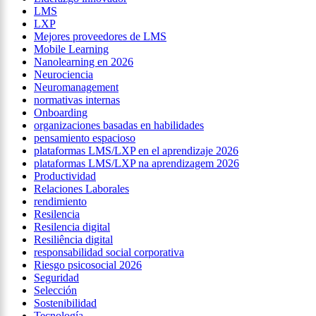
LMS
LXP
Mejores proveedores de LMS
Mobile Learning
Nanolearning en 2026
Neurociencia
Neuromanagement
normativas internas
Onboarding
organizaciones basadas en habilidades
pensamiento espacioso
plataformas LMS/LXP en el aprendizaje 2026
plataformas LMS/LXP na aprendizagem 2026
Productividad
Relaciones Laborales
rendimiento
Resilencia
Resilencia digital
Resiliência digital
responsabilidad social corporativa
Riesgo psicosocial 2026
Seguridad
Selección
Sostenibilidad
Tecnología