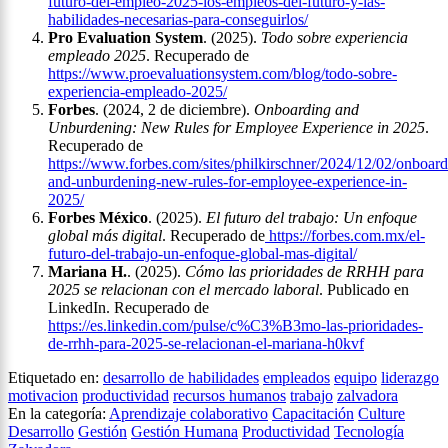
futuro-del-empleo-2025-los-empleos-del-futuro-y-las-
habilidades-necesarias-para-conseguirlos/
Pro Evaluation System
. (2025).
Todo sobre experiencia
empleado 2025
. Recuperado de
https://www.proevaluationsystem.com/blog/todo-sobre-
experiencia-empleado-2025/
Forbes
. (2024, 2 de diciembre).
Onboarding and
Unburdening: New Rules for Employee Experience in 2025
.
Recuperado de
https://www.forbes.com/sites/philkirschner/2024/12/02/onboard
and-unburdening-new-rules-for-employee-experience-in-
2025/
Forbes México
. (2025).
El futuro del trabajo: Un enfoque
global más digital
. Recuperado de
https://forbes.com.mx/el-
futuro-del-trabajo-un-enfoque-global-mas-digital/
Mariana H.
. (2025).
Cómo las prioridades de RRHH para
2025 se relacionan con el mercado laboral
. Publicado en
LinkedIn. Recuperado de
https://es.linkedin.com/pulse/c%C3%B3mo-las-prioridades-
de-rrhh-para-2025-se-relacionan-el-mariana-h0kvf
Etiquetado en:
desarrollo de habilidades
empleados
equipo
liderazgo
motivacion
productividad
recursos humanos
trabajo
zalvadora
En la categoría:
Aprendizaje colaborativo
Capacitación
Culture
Desarrollo
Gestión
Gestión Humana
Productividad
Tecnología