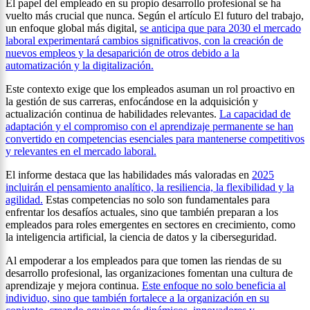
El papel del empleado en su propio desarrollo profesional se ha
vuelto más crucial que nunca. Según el artículo El futuro del trabajo,
un enfoque global más digital,
se anticipa que para 2030 el mercado
laboral experimentará cambios significativos, con la creación de
nuevos empleos y la desaparición de otros debido a la
automatización y la digitalización.
Este contexto exige que los empleados asuman un rol proactivo en
la gestión de sus carreras, enfocándose en la adquisición y
actualización continua de habilidades relevantes.
La capacidad de
adaptación y el compromiso con el aprendizaje permanente se han
convertido en competencias esenciales para mantenerse competitivos
y relevantes en el mercado laboral.
El informe destaca que las habilidades más valoradas en
2025
incluirán el pensamiento analítico, la resiliencia, la flexibilidad y la
agilidad.
Estas competencias no solo son fundamentales para
enfrentar los desafíos actuales, sino que también preparan a los
empleados para roles emergentes en sectores en crecimiento, como
la inteligencia artificial, la ciencia de datos y la ciberseguridad.
Al empoderar a los empleados para que tomen las riendas de su
desarrollo profesional, las organizaciones fomentan una cultura de
aprendizaje y mejora continua.
Este enfoque no solo beneficia al
individuo, sino que también fortalece a la organización en su