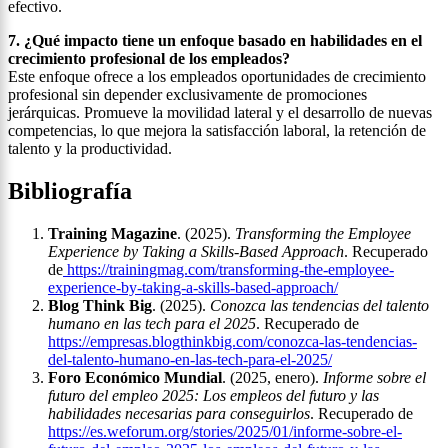
efectivo.
7. ¿Qué impacto tiene un enfoque basado en habilidades en el
crecimiento profesional de los empleados?
Este enfoque ofrece a los empleados oportunidades de crecimiento
profesional sin depender exclusivamente de promociones
jerárquicas. Promueve la movilidad lateral y el desarrollo de nuevas
competencias, lo que mejora la satisfacción laboral, la retención de
talento y la productividad.
Bibliografía
Training Magazine
. (2025).
Transforming the Employee
Experience by Taking a Skills-Based Approach
. Recuperado
de
https://trainingmag.com/transforming-the-employee-
experience-by-taking-a-skills-based-approach/
Blog Think Big
. (2025).
Conozca las tendencias del talento
humano en las tech para el 2025
. Recuperado de
https://empresas.blogthinkbig.com/conozca-las-tendencias-
del-talento-humano-en-las-tech-para-el-2025/
Foro Económico Mundial
. (2025, enero).
Informe sobre el
futuro del empleo 2025: Los empleos del futuro y las
habilidades necesarias para conseguirlos
. Recuperado de
https://es.weforum.org/stories/2025/01/informe-sobre-el-