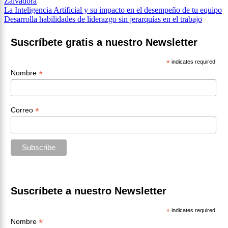
Zalvadora
Navegación
La Inteligencia Artificial y su impacto en el desempeño de tu equipo
Desarrolla habilidades de liderazgo sin jerarquías en el trabajo
de
entradas
Suscríbete gratis a nuestro Newsletter
*
indicates required
*
Nombre
*
Correo
Suscríbete a nuestro Newsletter
*
indicates required
*
Nombre