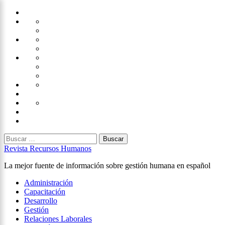
Saltar
Home
al
Administración
Seguridad
contenido
Tecnología
×
Capacitación
Tips
de
Universidad
Desarrollo
Oficina
Corporativa
Emprendimiento
Liderazgo
Productividad
Gestión
Gestión
Relaciones
Humana
Laborales
Selección
contratación
Gestión
Humana
Capacitación
Buscar:
Revista Recursos Humanos
La mejor fuente de información sobre gestión humana en español
Menú
Administración
principal
Capacitación
Desarrollo
Gestión
Relaciones Laborales