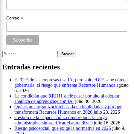
*
Correo
Buscar:
Entradas recientes
El 92% de las empresas usa IA, pero solo el 8% sabe cómo
gobernarla: el riesgo que enfrenta Recursos Humanos
agosto
6, 2026
La condición que RRHH suele pasar por alto al adoptar
analítica de aprendizaje con IA
julio 30, 2026
Qué es una organización basada en habilidades y por qué
transformará Recursos Humanos en 2026
julio 23, 2026
Gestión de la capacitación: cómo reducir la carga
administrativa sin sacrificar el aprendizaje
julio 16, 2026
Riesgo psicosocial: qué exige la normativa en 2026
julio 9,
2026