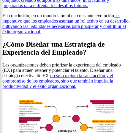
conjunto, creando equipos más dinámicos, innovadores y
preparados para enfrentar los desafíos futuros.
En conclusión, en un mundo laboral en constante evolución,
es
imperativo que los empleados asuman un rol activo en su desarrollo,
cultivando las habilidades necesarias para prosperar y contribuir al
éxito organizacional.
¿Cómo Diseñar una Estrategia de
Experiencia del Empleado?
Las organizaciones deben priorizar la experiencia del empleado
(EX) para atraer, retener y potenciar el talento. Diseñar una
estrategia efectiva de EX
no solo mejora la satisfacción y el
compromiso de los empleados, sino que también impulsa la
productividad y el éxito organizacional.