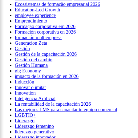
Ecossistemas de formação empresarial 2026
Education-Led Growth
employee experience
Emprendimiento
Formação corporativa em 2026
Formación corporativa en 2026
formación multiempresa
Generacíon Zeta
Gestión
Gestión de la capacitación 2026
Gestión del cambio
Gestión Humana
gig Economy
impacto de la formación en 2026
Inducción
Innovar o imitar
Innovation
Inteligencia Artificial
La rentabilidad de la capacitación 2026
Las mejores LMS para capacitar tu equipo comercial
LGBTIQ+
Liderazgo
Liderazgo femenino
liderazgo generativo
Liderazgo innovador