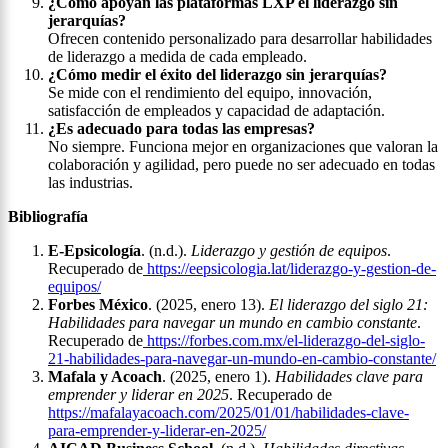
¿Cómo apoyan las plataformas LXP el liderazgo sin
jerarquías?
Ofrecen contenido personalizado para desarrollar habilidades
de liderazgo a medida de cada empleado.
¿Cómo medir el éxito del liderazgo sin jerarquías?
Se mide con el rendimiento del equipo, innovación,
satisfacción de empleados y capacidad de adaptación.
¿Es adecuado para todas las empresas?
No siempre. Funciona mejor en organizaciones que valoran la
colaboración y agilidad, pero puede no ser adecuado en todas
las industrias.
Bibliografía
E-Epsicología
. (n.d.).
Liderazgo y gestión de equipos
.
Recuperado de
https://eepsicologia.lat/liderazgo-y-gestion-de-
equipos/
Forbes México
. (2025, enero 13).
El liderazgo del siglo 21:
Habilidades para navegar un mundo en cambio constante
.
Recuperado de
https://forbes.com.mx/el-liderazgo-del-siglo-
21-habilidades-para-navegar-un-mundo-en-cambio-constante/
Mafala y Acoach
. (2025, enero 1).
Habilidades clave para
emprender y liderar en 2025
. Recuperado de
https://mafalayacoach.com/2025/01/01/habilidades-clave-
para-emprender-y-liderar-en-2025/