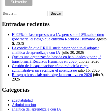
Buscar:
Entradas recientes
El 92% de las empresas usa IA, pero solo el 8% sabe cómo
gobernarla: el riesgo que enfrenta Recursos Humanos
agosto
6, 2026
La condición que RRHH suele pasar por alto al adoptar
analítica de aprendizaje con IA
julio 30, 2026
Qué es una organización basada en habilidades y por qué
transformará Recursos Humanos en 2026
julio 23, 2026
Gestión de la capacitación: cómo reducir la carga
administrativa sin sacrificar el aprendizaje
julio 16, 2026
Riesgo psicosocial: qué exige la normativa en 2026
julio 9,
2026
Categorías
adaptabilidad
Administración
analítica del aprendizaje con IA