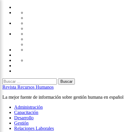
Saltar
Home
al
Administración
Seguridad
contenido
Tecnología
×
Capacitación
Tips
de
Universidad
Desarrollo
Oficina
Corporativa
Emprendimiento
Liderazgo
Productividad
Gestión
Gestión
Relaciones
Humana
Laborales
Selección
contratación
Gestión
Humana
Capacitación
Buscar:
Revista Recursos Humanos
La mejor fuente de información sobre gestión humana en español
Menú
Administración
principal
Capacitación
Desarrollo
Gestión
Relaciones Laborales