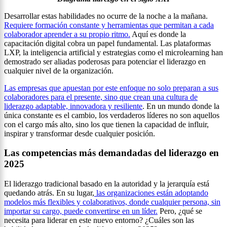
Desarrollar estas habilidades no ocurre de la noche a la mañana.
Requiere formación constante y herramientas que permitan a cada
colaborador aprender a su propio ritmo.
Aquí es donde la
capacitación digital cobra un papel fundamental. Las plataformas
LXP, la inteligencia artificial y estrategias como el microlearning han
demostrado ser aliadas poderosas para potenciar el liderazgo en
cualquier nivel de la organización.
Las empresas que apuestan por este enfoque no solo preparan a sus
colaboradores para el presente, sino que crean una cultura de
liderazgo adaptable, innovadora y resiliente
. En un mundo donde la
única constante es el cambio, los verdaderos líderes no son aquellos
con el cargo más alto, sino los que tienen la capacidad de influir,
inspirar y transformar desde cualquier posición.
Las competencias más demandadas del liderazgo en
2025
El liderazgo tradicional basado en la autoridad y la jerarquía está
quedando atrás. En su lugar,
las organizaciones están adoptando
modelos más flexibles y colaborativos, donde cualquier persona, sin
importar su cargo, puede convertirse en un líder.
Pero, ¿qué se
necesita para liderar en este nuevo entorno? ¿Cuáles son las