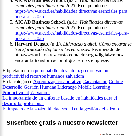
AICAD Business School
. (n.d.).
Habilidades directivas
esenciales para liderar en 2025
. Recuperado de
https://www.aicad.es/habilidades-directivas-esenciales-para-
liderar-en-2025
AICAD Business School
. (n.d.).
Habilidades directivas
esenciales para liderar en 2025
. Recuperado de
https://www.aicad.es/habilidades-directivas-esenciales-para-
liderar-en-2025
Harvard Deusto
. (n.d.).
Liderazgo digital: Cómo encarar la
transformación digital en las empresas
. Recuperado de
https://www.harvard-deusto.com/liderazgo-digital-como-
encarar-la-transformacion-digital-en-las-empresas
Etiquetado en:
equipo
habilidades
liderazgo
motivacion
productividad
recursos humanos
zalvadora
En la categoría:
Aprendizaje colaborativo
Capacitación
Culture
Desarrollo
Gestión Humana
Liderazgo
Mobile Learning
Productividad
Zalvadora
Navegación
La importancia de un enfoque basado en habilidades para el
desarrollo profesional
de
El impacto de la sostenibilidad social en la gestión del talento
entradas
Suscríbete gratis a nuestro Newsletter
*
indicates required