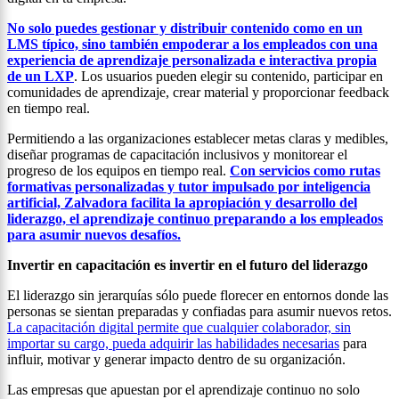
No solo puedes gestionar y distribuir contenido como en un
LMS típico, sino también empoderar a los empleados con una
experiencia de aprendizaje personalizada e interactiva propia
de un LXP
. Los usuarios pueden elegir su contenido, participar en
comunidades de aprendizaje, crear material y proporcionar feedback
en tiempo real.
Permitiendo a las organizaciones establecer metas claras y medibles,
diseñar programas de capacitación inclusivos y monitorear el
progreso de los equipos en tiempo real.
Con servicios como rutas
formativas personalizadas y tutor impulsado por inteligencia
artificial, Zalvadora facilita la apropiación y desarrollo del
liderazgo, el aprendizaje continuo preparando a los empleados
para asumir nuevos desafíos.
Invertir en capacitación es invertir en el futuro del liderazgo
El liderazgo sin jerarquías sólo puede florecer en entornos donde las
personas se sientan preparadas y confiadas para asumir nuevos retos.
La capacitación digital permite que cualquier colaborador, sin
importar su cargo, pueda adquirir las habilidades necesarias
para
influir, motivar y generar impacto dentro de su organización.
Las empresas que apuestan por el aprendizaje continuo no solo