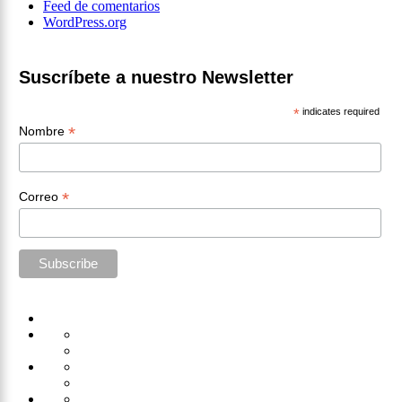
Feed de comentarios
WordPress.org
Suscríbete a nuestro Newsletter
*
indicates required
*
Nombre
*
Correo
Home
Administración
Seguridad
Tecnología
Capacitación
Tips
de
Universidad
Desarrollo
Oficina
Corporativa
Emprendimiento