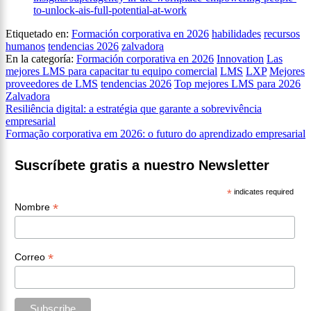
to-unlock-ais-full-potential-at-work
Etiquetado en:
Formación corporativa en 2026
habilidades
recursos
humanos
tendencias 2026
zalvadora
En la categoría:
Formación corporativa en 2026
Innovation
Las
mejores LMS para capacitar tu equipo comercial
LMS
LXP
Mejores
proveedores de LMS
tendencias 2026
Top mejores LMS para 2026
Zalvadora
Navegación
Resiliência digital: a estratégia que garante a sobrevivência
empresarial
de
Formação corporativa em 2026: o futuro do aprendizado empresarial
entradas
Suscríbete gratis a nuestro Newsletter
*
indicates required
*
Nombre
*
Correo