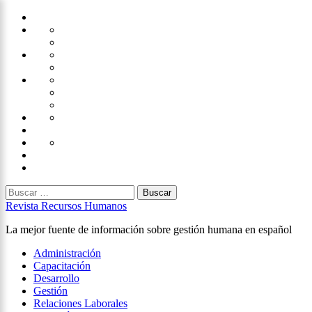
Saltar
Home
al
Administración
Seguridad
contenido
Tecnología
×
Capacitación
Tips
de
Universidad
Desarrollo
Oficina
Corporativa
Emprendimiento
Liderazgo
Productividad
Gestión
Gestión
Relaciones
Humana
Laborales
Selección
contratación
Gestión
Humana
Capacitación
Buscar:
Revista Recursos Humanos
La mejor fuente de información sobre gestión humana en español
Menú
Administración
principal
Capacitación
Desarrollo
Gestión
Relaciones Laborales