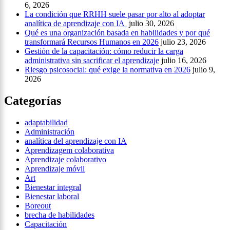
6, 2026
La condición que RRHH suele pasar por alto al adoptar
analítica de aprendizaje con IA
julio 30, 2026
Qué es una organización basada en habilidades y por qué
transformará Recursos Humanos en 2026
julio 23, 2026
Gestión de la capacitación: cómo reducir la carga
administrativa sin sacrificar el aprendizaje
julio 16, 2026
Riesgo psicosocial: qué exige la normativa en 2026
julio 9,
2026
Categorías
adaptabilidad
Administración
analítica del aprendizaje con IA
Aprendizagem colaborativa
Aprendizaje colaborativo
Aprendizaje móvil
Art
Bienestar integral
Bienestar laboral
Boreout
brecha de habilidades
Capacitación