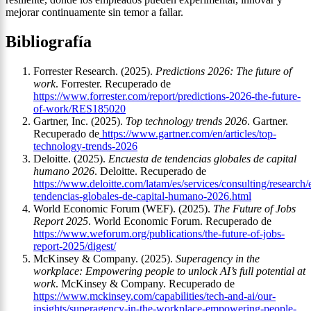
mejorar continuamente sin temor a fallar.
Bibliografía
Forrester Research. (2025).
Predictions 2026: The future of
work
. Forrester. Recuperado de
https://www.forrester.com/report/predictions-2026-the-future-
of-work/RES185020
Gartner, Inc. (2025).
Top technology trends 2026
. Gartner.
Recuperado de
https://www.gartner.com/en/articles/top-
technology-trends-2026
Deloitte. (2025).
Encuesta de tendencias globales de capital
humano 2026
. Deloitte. Recuperado de
https://www.deloitte.com/latam/es/services/consulting/research/
tendencias-globales-de-capital-humano-2026.html
World Economic Forum (WEF). (2025).
The Future of Jobs
Report 2025
. World Economic Forum. Recuperado de
https://www.weforum.org/publications/the-future-of-jobs-
report-2025/digest/
McKinsey & Company. (2025).
Superagency in the
workplace: Empowering people to unlock AI’s full potential at
work
. McKinsey & Company. Recuperado de
https://www.mckinsey.com/capabilities/tech-and-ai/our-
insights/superagency-in-the-workplace-empowering-people-