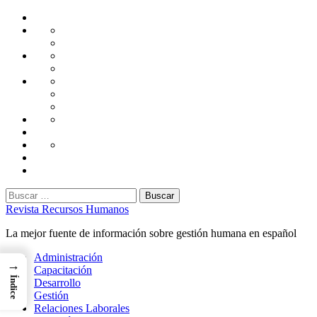
Saltar
Home
al
Administración
Seguridad
contenido
Tecnología
Capacitación
Tips
de
Universidad
Desarrollo
Oficina
Corporativa
Emprendimiento
Liderazgo
Productividad
Gestión
Gestión
Relaciones
Humana
Laborales
Selección
contratación
Gestión
Humana
Capacitación
Buscar:
Revista Recursos Humanos
La mejor fuente de información sobre gestión humana en español
Menú
Administración
→
principal
Capacitación
Índice
Desarrollo
Gestión
Relaciones Laborales