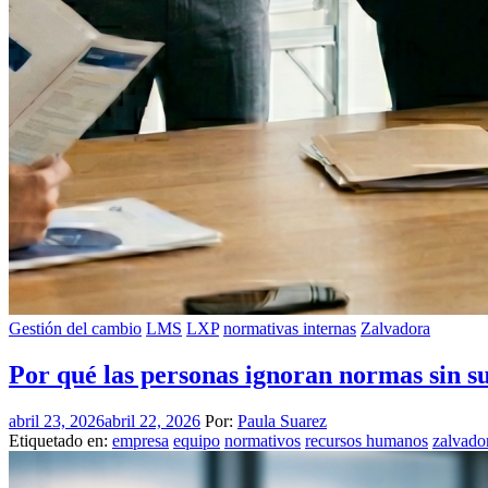
Gestión del cambio
LMS
LXP
normativas internas
Zalvadora
Por qué las personas ignoran normas sin s
abril 23, 2026
abril 22, 2026
Por:
Paula Suarez
Etiquetado en:
empresa
equipo
normativos
recursos humanos
zalvado