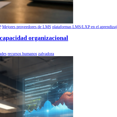
P
Mejores proveedores de LMS
plataformas LMS/LXP en el aprendiza
 capacidad organizacional
ades
recursos humanos
zalvadora