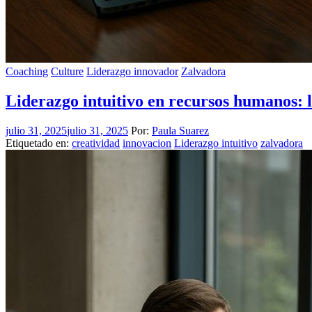
Coaching
Culture
Liderazgo innovador
Zalvadora
Liderazgo intuitivo en recursos humanos: l
julio 31, 2025
julio 31, 2025
Por:
Paula Suarez
Etiquetado en:
creatividad
innovacion
Liderazgo intuitivo
zalvadora