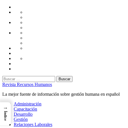
Saltar
Home
al
Administración
Seguridad
contenido
Tecnología
Capacitación
Tips
de
Universidad
Desarrollo
Oficina
Corporativa
Emprendimiento
Liderazgo
Productividad
Gestión
Gestión
Relaciones
Humana
Laborales
Selección
contratación
Gestión
Humana
Capacitación
Buscar:
Revista Recursos Humanos
La mejor fuente de información sobre gestión humana en español
Menú
Administración
→
principal
Capacitación
Índice
Desarrollo
Gestión
Relaciones Laborales