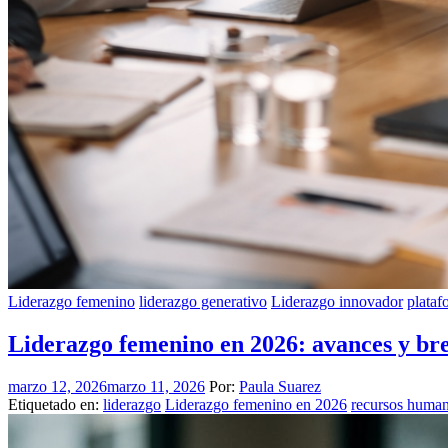
Liderazgo femenino
liderazgo generativo
Liderazgo innovador
plata
Liderazgo femenino en 2026: avances y bre
marzo 12, 2026
marzo 11, 2026
Por:
Paula Suarez
Etiquetado en:
liderazgo
Liderazgo femenino en 2026
recursos huma