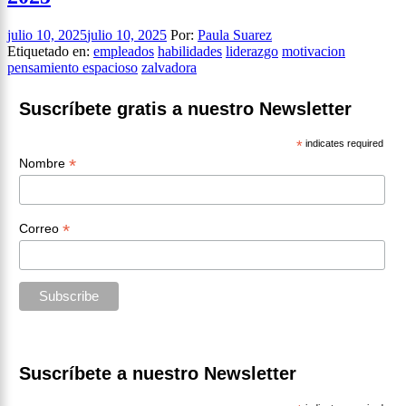
julio 10, 2025
julio 10, 2025
Por:
Paula Suarez
Etiquetado en:
empleados
habilidades
liderazgo
motivacion
pensamiento espacioso
zalvadora
Suscríbete gratis a nuestro Newsletter
*
indicates required
*
Nombre
*
Correo
Suscríbete a nuestro Newsletter