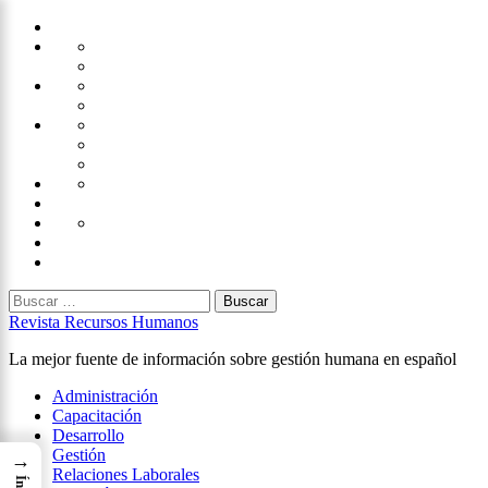
Saltar
Home
al
Administración
Seguridad
contenido
Tecnología
×
Capacitación
Tips
de
Universidad
Desarrollo
Oficina
Corporativa
Emprendimiento
Liderazgo
Productividad
Gestión
Gestión
Relaciones
Humana
Laborales
Selección
contratación
Gestión
Humana
Capacitación
Buscar:
Revista Recursos Humanos
La mejor fuente de información sobre gestión humana en español
Menú
Administración
principal
Capacitación
Desarrollo
Gestión
→
Relaciones Laborales