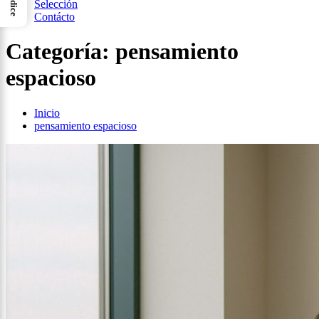
Índice
Selección
Contácto
Categoría:
pensamiento
espacioso
Inicio
pensamiento espacioso