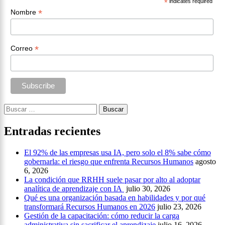
*
indicates required
*
Nombre
*
Correo
Buscar:
Entradas recientes
El 92% de las empresas usa IA, pero solo el 8% sabe cómo
gobernarla: el riesgo que enfrenta Recursos Humanos
agosto
6, 2026
La condición que RRHH suele pasar por alto al adoptar
analítica de aprendizaje con IA
julio 30, 2026
Qué es una organización basada en habilidades y por qué
transformará Recursos Humanos en 2026
julio 23, 2026
Gestión de la capacitación: cómo reducir la carga
administrativa sin sacrificar el aprendizaje
julio 16, 2026