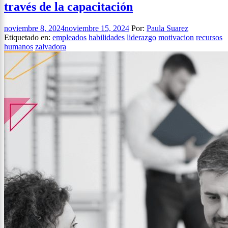
través de la capacitación
noviembre 8, 2024
noviembre 15, 2024
Por:
Paula Suarez
Etiquetado en:
empleados
habilidades
liderazgo
motivacion
recursos
humanos
zalvadora