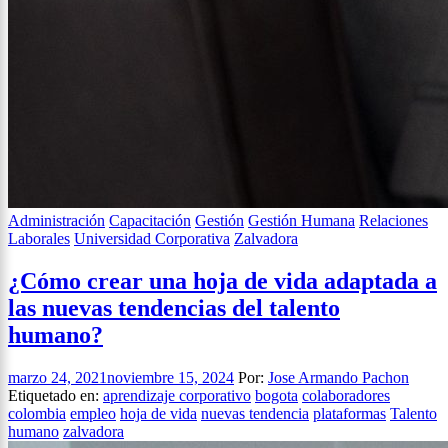
Administración
Capacitación
Gestión
Gestión Humana
Relaciones
Laborales
Universidad Corporativa
Zalvadora
¿Cómo crear una hoja de vida adaptada a
las nuevas tendencias del talento
humano?
marzo 24, 2021
noviembre 15, 2024
Por:
Jose Armando Pachon
Etiquetado en:
aprendizaje corporativo
bogota
colaboradores
colombia
empleo
hoja de vida
nuevas tendencia
plataformas
Talento
humano
zalvadora