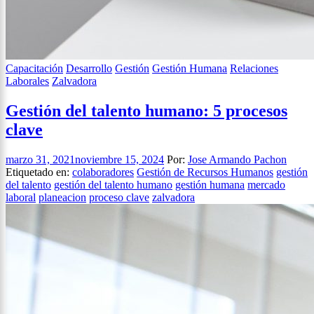
Capacitación
Desarrollo
Gestión
Gestión Humana
Relaciones
Laborales
Zalvadora
Gestión del talento humano: 5 procesos
clave
marzo 31, 2021
noviembre 15, 2024
Por:
Jose Armando Pachon
Etiquetado en:
colaboradores
Gestión de Recursos Humanos
gestión
del talento
gestión del talento humano
gestión humana
mercado
laboral
planeacion
proceso clave
zalvadora