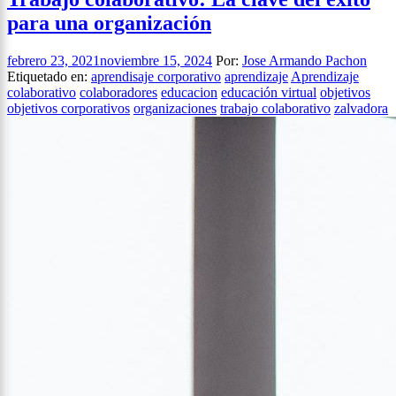
para una organización
febrero 23, 2021
noviembre 15, 2024
Por:
Jose Armando Pachon
Etiquetado en:
aprendisaje corporativo
aprendizaje
Aprendizaje
colaborativo
colaboradores
educacion
educación virtual
objetivos
objetivos corporativos
organizaciones
trabajo colaborativo
zalvadora