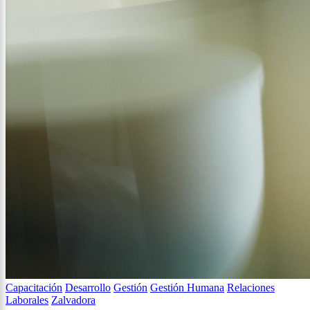
Capacitación
Desarrollo
Gestión
Gestión Humana
Relaciones
Laborales
Zalvadora