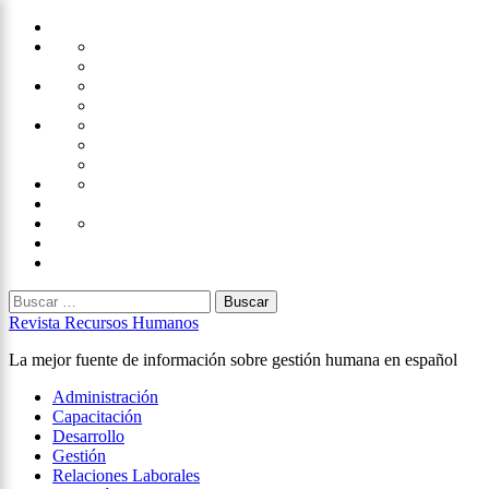
Saltar
Home
al
Administración
Seguridad
contenido
Tecnología
×
Capacitación
Tips
de
Universidad
Desarrollo
Oficina
Corporativa
Emprendimiento
Liderazgo
Productividad
Gestión
Gestión
Relaciones
Humana
Laborales
Selección
contratación
Gestión
Humana
Capacitación
Buscar:
Revista Recursos Humanos
La mejor fuente de información sobre gestión humana en español
Menú
Administración
principal
Capacitación
Desarrollo
Gestión
Relaciones Laborales