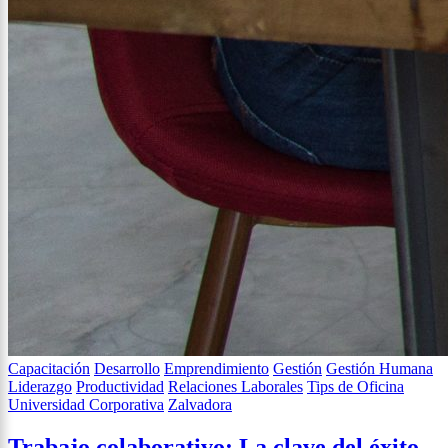
Capacitación
Desarrollo
Emprendimiento
Gestión
Gestión Humana
Liderazgo
Productividad
Relaciones Laborales
Tips de Oficina
Universidad Corporativa
Zalvadora
Trabajo colaborativo: La clave del éxito