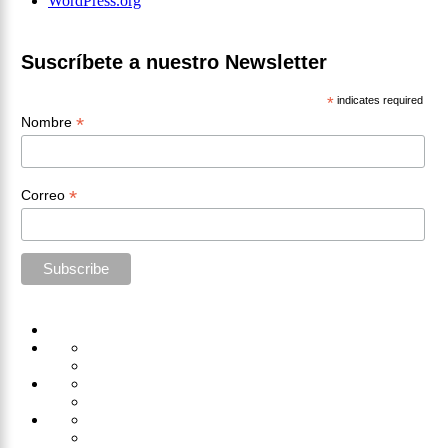
WordPress.org
Suscríbete a nuestro Newsletter
*
indicates required
*
Nombre
*
Correo
Home
Administración
Seguridad
Tecnología
Capacitación
Tips
de
Universidad
Desarrollo
Oficina
Corporativa
Emprendimiento
Liderazgo