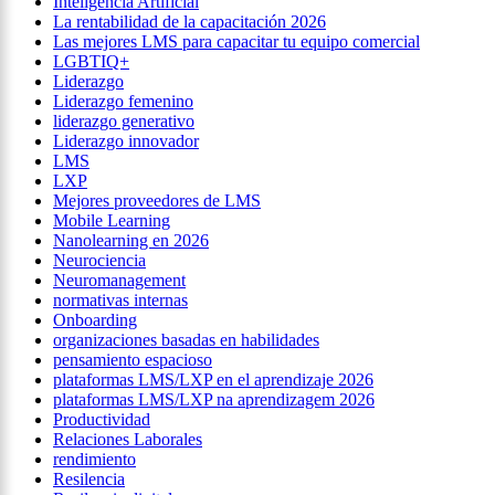
Inteligencia Artificial
La rentabilidad de la capacitación 2026
Las mejores LMS para capacitar tu equipo comercial
LGBTIQ+
Liderazgo
Liderazgo femenino
liderazgo generativo
Liderazgo innovador
LMS
LXP
Mejores proveedores de LMS
Mobile Learning
Nanolearning en 2026
Neurociencia
Neuromanagement
normativas internas
Onboarding
organizaciones basadas en habilidades
pensamiento espacioso
plataformas LMS/LXP en el aprendizaje 2026
plataformas LMS/LXP na aprendizagem 2026
Productividad
Relaciones Laborales
rendimiento
Resilencia