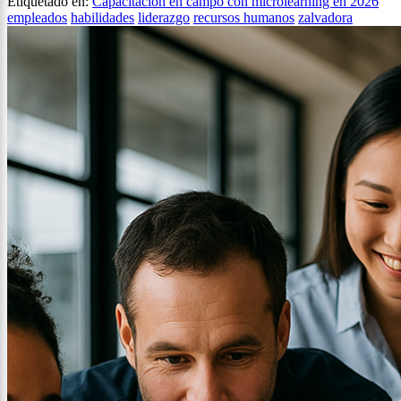
Etiquetado en:
Capacitación en campo con microlearning en 2026
empleados
habilidades
liderazgo
recursos humanos
zalvadora