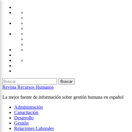
Saltar
Home
al
Administración
Seguridad
contenido
Tecnología
×
Capacitación
Tips
de
Universidad
Desarrollo
Oficina
Corporativa
Emprendimiento
Liderazgo
Productividad
Gestión
Gestión
Relaciones
Humana
Laborales
Selección
contratación
Gestión
Humana
Capacitación
Buscar:
Revista Recursos Humanos
La mejor fuente de información sobre gestión humana en español
Menú
Administración
principal
Capacitación
Desarrollo
Gestión
Relaciones Laborales