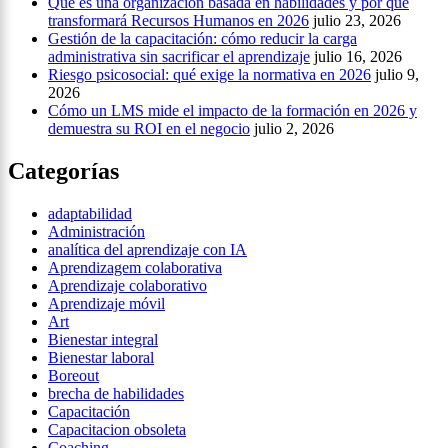
Qué es una organización basada en habilidades y por qué
transformará Recursos Humanos en 2026
julio 23, 2026
Gestión de la capacitación: cómo reducir la carga
administrativa sin sacrificar el aprendizaje
julio 16, 2026
Riesgo psicosocial: qué exige la normativa en 2026
julio 9,
2026
Cómo un LMS mide el impacto de la formación en 2026 y
demuestra su ROI en el negocio
julio 2, 2026
Categorías
adaptabilidad
Administración
analítica del aprendizaje con IA
Aprendizagem colaborativa
Aprendizaje colaborativo
Aprendizaje móvil
Art
Bienestar integral
Bienestar laboral
Boreout
brecha de habilidades
Capacitación
Capacitacion obsoleta
Coaching