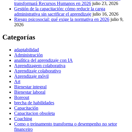
transformará Recursos Humanos en 2026
julio 23, 2026
Gestión de la capacitación: cómo reducir la carga
administrativa sin sacrificar el aprendizaje
julio 16, 2026
Riesgo psicosocial: qué exige la normativa en 2026
julio 9,
2026
Categorías
adaptabilidad
Administración
analítica del aprendizaje con IA
Aprendizagem colaborativa
Aprendizaje colaborativo
Aprendizaje móvil
Art
Bienestar integral
Bienestar laboral
Boreout
brecha de habilidades
Capacitación
Capacitacion obsoleta
Coaching
Como o treinamento transforma o desempenho no setor
financeiro