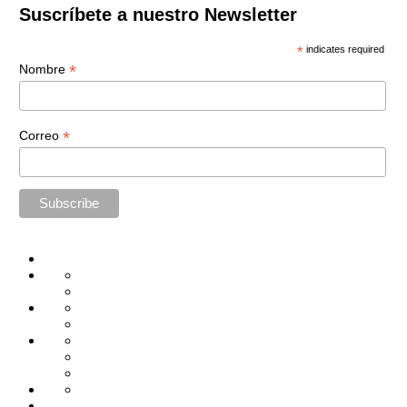
Suscríbete a nuestro Newsletter
*
indicates required
*
Nombre
*
Correo
Home
Administración
Seguridad
Tecnología
Capacitación
Tips
de
Universidad
Desarrollo
Oficina
Corporativa
Emprendimiento
Liderazgo
Productividad
Gestión
Gestión
Relaciones
Humana