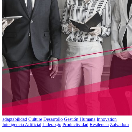
adaptabilidad
Culture
Desarrollo
Gestión Humana
Innovation
Inteligencia Artificial
Liderazgo
Productividad
Resilencia
Zalvadora