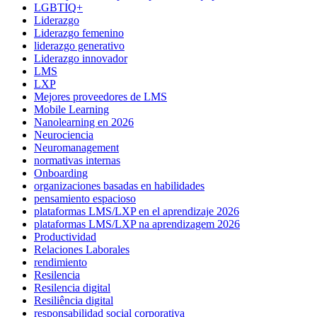
LGBTIQ+
Liderazgo
Liderazgo femenino
liderazgo generativo
Liderazgo innovador
LMS
LXP
Mejores proveedores de LMS
Mobile Learning
Nanolearning en 2026
Neurociencia
Neuromanagement
normativas internas
Onboarding
organizaciones basadas en habilidades
pensamiento espacioso
plataformas LMS/LXP en el aprendizaje 2026
plataformas LMS/LXP na aprendizagem 2026
Productividad
Relaciones Laborales
rendimiento
Resilencia
Resilencia digital
Resiliência digital
responsabilidad social corporativa