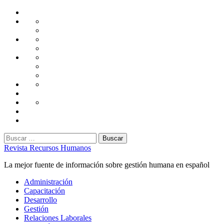
Saltar
Home
al
Administración
Seguridad
contenido
Tecnología
Capacitación
Tips
de
Universidad
Desarrollo
Oficina
Corporativa
Emprendimiento
Liderazgo
Productividad
Gestión
Gestión
Relaciones
Humana
Laborales
Selección
contratación
Gestión
Humana
Capacitación
Buscar:
Revista Recursos Humanos
La mejor fuente de información sobre gestión humana en español
Menú
Administración
principal
Capacitación
Desarrollo
Gestión
Relaciones Laborales