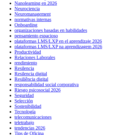
Nanolearning en 2026
Neurociencia
Neuromanagement
normativas internas
Onboarding
organizaciones basadas en habilidades
pensamiento espacioso
plataformas LMS/LXP en el aprendizaje 2026
plataformas LMS/LXP na aprendizagem 2026
Productividad
Relaciones Laborales
rendimiento
Resilencia
Resilencia digital
Resiliência digital
responsabilidad social corporativa
Riesgo psicosocial 2026
Seguridad
Selección
Sostenibilidad
Tecnología
telecomunicaciones
teletrabajo
tendencias 2026
Tips de Oficina