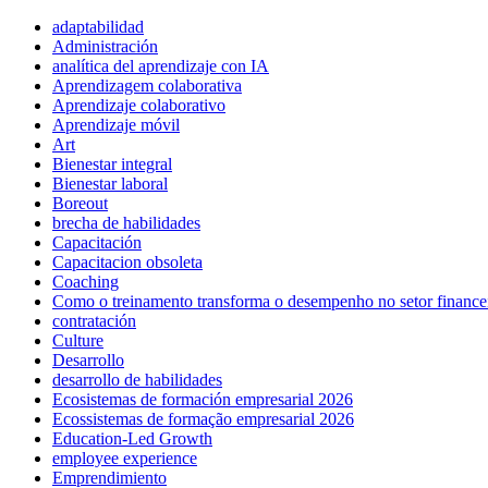
adaptabilidad
Administración
analítica del aprendizaje con IA
Aprendizagem colaborativa
Aprendizaje colaborativo
Aprendizaje móvil
Art
Bienestar integral
Bienestar laboral
Boreout
brecha de habilidades
Capacitación
Capacitacion obsoleta
Coaching
Como o treinamento transforma o desempenho no setor finance
contratación
Culture
Desarrollo
desarrollo de habilidades
Ecosistemas de formación empresarial 2026
Ecossistemas de formação empresarial 2026
Education-Led Growth
employee experience
Emprendimiento