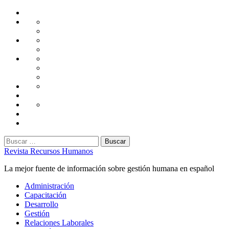
Saltar
Home
al
Administración
Seguridad
contenido
Tecnología
Capacitación
Tips
de
Universidad
Desarrollo
Oficina
Corporativa
Emprendimiento
Liderazgo
Productividad
Gestión
Gestión
Relaciones
Humana
Laborales
Selección
contratación
Gestión
Humana
Capacitación
Buscar:
Revista Recursos Humanos
La mejor fuente de información sobre gestión humana en español
Menú
Administración
principal
Capacitación
Desarrollo
Gestión
Relaciones Laborales