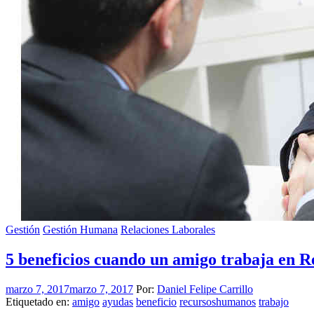
Gestión
Gestión Humana
Relaciones Laborales
5 beneficios cuando un amigo trabaja en 
marzo 7, 2017
marzo 7, 2017
Por:
Daniel Felipe Carrillo
Etiquetado en:
amigo
ayudas
beneficio
recursoshumanos
trabajo