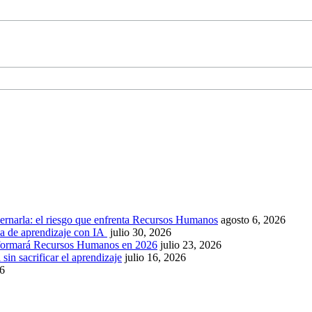
ernarla: el riesgo que enfrenta Recursos Humanos
agosto 6, 2026
ca de aprendizaje con IA
julio 30, 2026
nsformará Recursos Humanos en 2026
julio 23, 2026
sin sacrificar el aprendizaje
julio 16, 2026
26