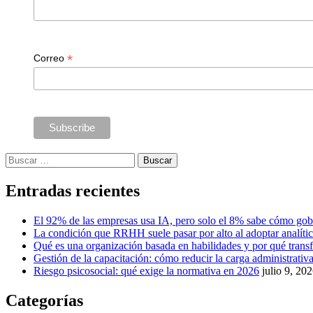
*
Correo
Buscar:
Entradas recientes
El 92% de las empresas usa IA, pero solo el 8% sabe cómo gob
La condición que RRHH suele pasar por alto al adoptar analíti
Qué es una organización basada en habilidades y por qué tra
Gestión de la capacitación: cómo reducir la carga administrativa 
Riesgo psicosocial: qué exige la normativa en 2026
julio 9, 20
Categorías