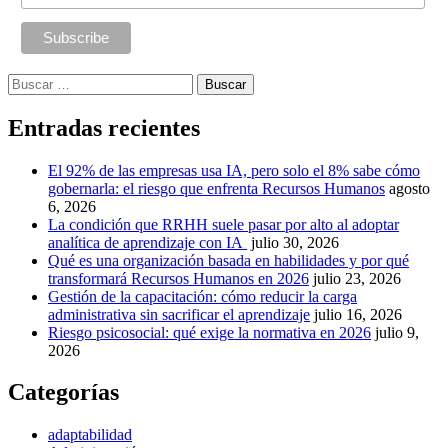
Buscar:
Entradas recientes
El 92% de las empresas usa IA, pero solo el 8% sabe cómo
gobernarla: el riesgo que enfrenta Recursos Humanos
agosto
6, 2026
La condición que RRHH suele pasar por alto al adoptar
analítica de aprendizaje con IA
julio 30, 2026
Qué es una organización basada en habilidades y por qué
transformará Recursos Humanos en 2026
julio 23, 2026
Gestión de la capacitación: cómo reducir la carga
administrativa sin sacrificar el aprendizaje
julio 16, 2026
Riesgo psicosocial: qué exige la normativa en 2026
julio 9,
2026
Categorías
adaptabilidad