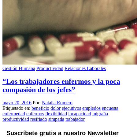
Gestión Humana
Productividad
Relaciones Laborales
“Los trabajadores enfermos y la poca
compasión de los jefes”
mayo 20, 2016
Por:
Natalia Romero
Etiquetado en:
beneficio
dolor
ejecutivos
empledos
encuesta
enfermedad
enfermos
flexibilidad
incapacidad
migraña
productividad
resfriado
simpatía
trabajador
Suscríbete gratis a nuestro Newsletter