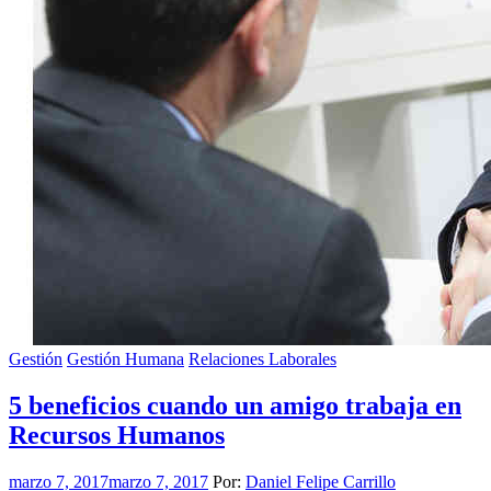
Gestión
Gestión Humana
Relaciones Laborales
5 beneficios cuando un amigo trabaja en
Recursos Humanos
marzo 7, 2017
marzo 7, 2017
Por:
Daniel Felipe Carrillo