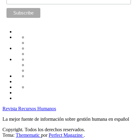
Home
Administración
Seguridad
Tecnología
Capacitación
Tips
de
Universidad
Desarrollo
Oficina
Corporativa
Emprendimiento
Liderazgo
Productividad
Gestión
Gestión
Relaciones
Humana
Laborales
Selección
contratación
Gestión
Humana
Capacitación
Revista Recursos Humanos
La mejor fuente de información sobre gestión humana en español
Copyright. Todos los derechos reservados.
Tema:
Themematic
por
Perfect Magazine
.