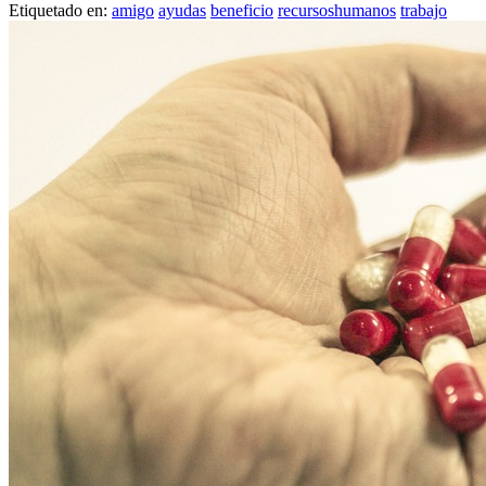
Etiquetado en:
amigo
ayudas
beneficio
recursoshumanos
trabajo