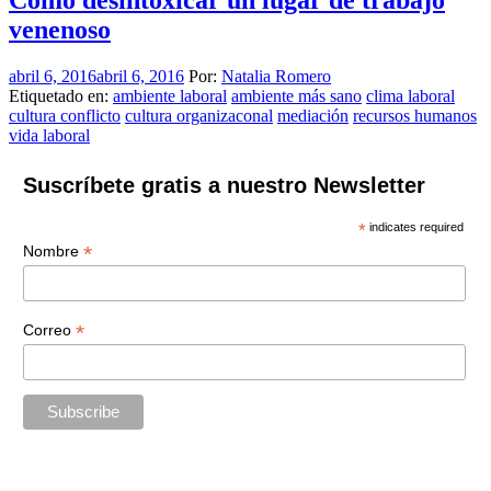
venenoso
abril 6, 2016
abril 6, 2016
Por:
Natalia Romero
Etiquetado en:
ambiente laboral
ambiente más sano
clima laboral
cultura conflicto
cultura organizaconal
mediación
recursos humanos
vida laboral
Suscríbete gratis a nuestro Newsletter
*
indicates required
*
Nombre
*
Correo