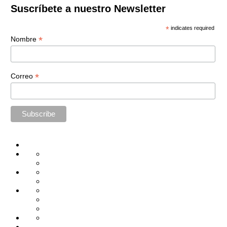
Suscríbete a nuestro Newsletter
*
indicates required
*
Nombre
*
Correo
Home
Administración
Seguridad
Tecnología
Capacitación
Tips
de
Universidad
Desarrollo
Oficina
Corporativa
Emprendimiento
Liderazgo
Productividad
Gestión
Gestión
Relaciones
Humana