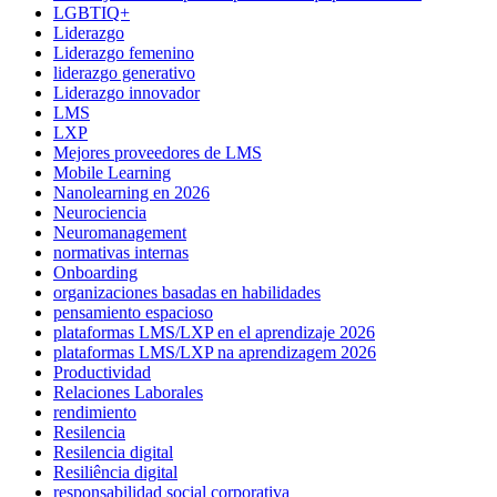
LGBTIQ+
Liderazgo
Liderazgo femenino
liderazgo generativo
Liderazgo innovador
LMS
LXP
Mejores proveedores de LMS
Mobile Learning
Nanolearning en 2026
Neurociencia
Neuromanagement
normativas internas
Onboarding
organizaciones basadas en habilidades
pensamiento espacioso
plataformas LMS/LXP en el aprendizaje 2026
plataformas LMS/LXP na aprendizagem 2026
Productividad
Relaciones Laborales
rendimiento
Resilencia
Resilencia digital
Resiliência digital
responsabilidad social corporativa