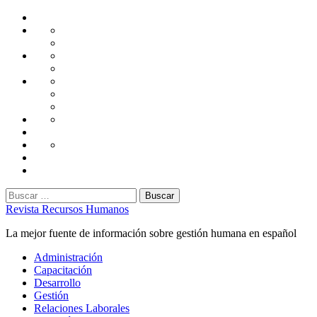
Saltar
Home
al
Administración
Seguridad
contenido
Tecnología
Capacitación
Tips
de
Universidad
Desarrollo
Oficina
Corporativa
Emprendimiento
Liderazgo
Productividad
Gestión
Gestión
Relaciones
Humana
Laborales
Selección
contratación
Gestión
Humana
Capacitación
Buscar:
Revista Recursos Humanos
La mejor fuente de información sobre gestión humana en español
Menú
Administración
principal
Capacitación
Desarrollo
Gestión
Relaciones Laborales