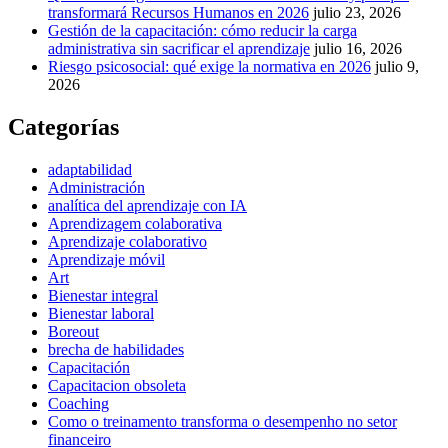
transformará Recursos Humanos en 2026
julio 23, 2026
Gestión de la capacitación: cómo reducir la carga
administrativa sin sacrificar el aprendizaje
julio 16, 2026
Riesgo psicosocial: qué exige la normativa en 2026
julio 9,
2026
Categorías
adaptabilidad
Administración
analítica del aprendizaje con IA
Aprendizagem colaborativa
Aprendizaje colaborativo
Aprendizaje móvil
Art
Bienestar integral
Bienestar laboral
Boreout
brecha de habilidades
Capacitación
Capacitacion obsoleta
Coaching
Como o treinamento transforma o desempenho no setor
financeiro