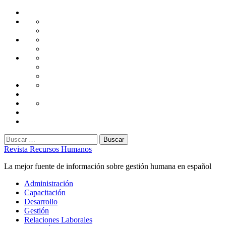
Saltar
Home
al
Administración
Seguridad
contenido
Tecnología
Capacitación
Tips
de
Universidad
Desarrollo
Oficina
Corporativa
Emprendimiento
Liderazgo
Productividad
Gestión
Gestión
Relaciones
Humana
Laborales
Selección
contratación
Gestión
Humana
Capacitación
Buscar:
Revista Recursos Humanos
La mejor fuente de información sobre gestión humana en español
Menú
Administración
principal
Capacitación
Desarrollo
Gestión
Relaciones Laborales