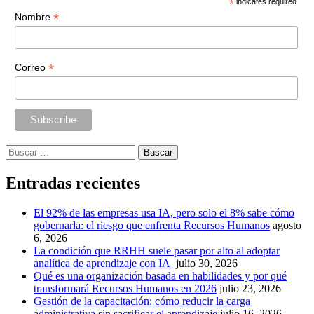
*
indicates required
*
Nombre
*
Correo
Buscar:
Entradas recientes
El 92% de las empresas usa IA, pero solo el 8% sabe cómo
gobernarla: el riesgo que enfrenta Recursos Humanos
agosto
6, 2026
La condición que RRHH suele pasar por alto al adoptar
analítica de aprendizaje con IA
julio 30, 2026
Qué es una organización basada en habilidades y por qué
transformará Recursos Humanos en 2026
julio 23, 2026
Gestión de la capacitación: cómo reducir la carga
administrativa sin sacrificar el aprendizaje
julio 16, 2026