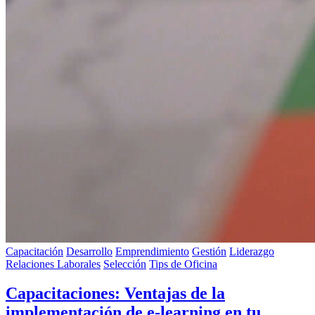
Capacitación
Desarrollo
Emprendimiento
Gestión
Liderazgo
Relaciones Laborales
Selección
Tips de Oficina
Capacitaciones: Ventajas de la
implementación de e-learning en tu