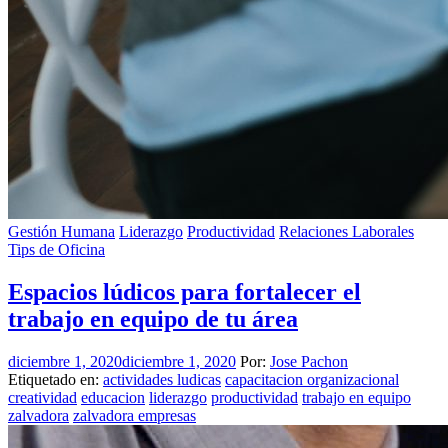
Gestión Humana
Liderazgo
Productividad
Relaciones Laborales
Tips de Oficina
Espacios lúdicos para fortalecer el
trabajo en equipo de tu área
diciembre 1, 2020
diciembre 1, 2020
Por:
Jose Pachon
Etiquetado en:
actividades ludicas
capacitacion organizacional
creatividad
educacion
liderazgo
productividad
trabajo en equipo
zalvadora
zalvadora empresas