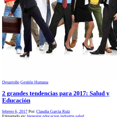
Desarrollo
Gestión Humana
2 grandes tendencias para 2017: Salud y
Educación
febrero 6, 2017
Por:
Claudia Garcia Ruiz
Etiquetado en:
bienestar
educacion
industria
salud