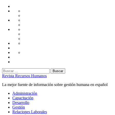
Saltar
Home
al
Administración
Seguridad
contenido
Tecnología
Capacitación
Tips
de
Universidad
Desarrollo
Oficina
Corporativa
Emprendimiento
Liderazgo
Productividad
Gestión
Gestión
Relaciones
Humana
Laborales
Selección
contratación
Gestión
Humana
Capacitación
Buscar:
Revista Recursos Humanos
La mejor fuente de información sobre gestión humana en español
Menú
Administración
principal
Capacitación
Desarrollo
Gestión
Relaciones Laborales