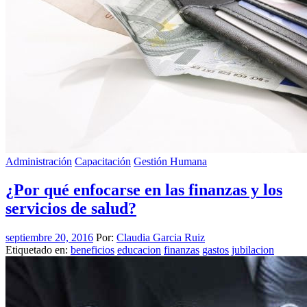
Administración
Capacitación
Gestión Humana
¿Por qué enfocarse en las finanzas y los
servicios de salud?
septiembre 20, 2016
Por:
Claudia Garcia Ruiz
Etiquetado en:
beneficios
educacion
finanzas
gastos
jubilacion