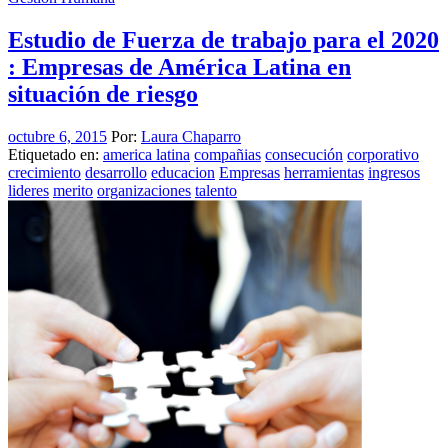
Estudio de Fuerza de trabajo para el 2020
: Empresas de América Latina en
situación de riesgo
octubre 6, 2015
Por:
Laura Chaparro
Etiquetado en:
america latina
compañias
consecución
corporativo
crecimiento
desarrollo
educacion
Empresas
herramientas
ingresos
lideres
merito
organizaciones
talento