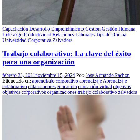
Capacitación
Desarrollo
Emprendimiento
Gestión
Gestión Humana
Liderazgo
Productividad
Relaciones Laborales
Tips de Oficina
Universidad Corporativa
Zalvadora
Trabajo colaborativo: La clave del éxito
para una organización
febrero 23, 2021
noviembre 15, 2024
Por:
Jose Armando Pachon
Etiquetado en:
aprendisaje corporativo
aprendizaje
Aprendizaje
colaborativo
colaboradores
educacion
educación virtual
objetivos
objetivos corporativos
organizaciones
trabajo colaborativo
zalvadora