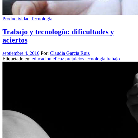
Productividad
Tecnología
Trabajo y tecnología: dificultades y
aciertos
septiembre 4, 2016
Por:
Claudia Garcia Ruiz
Etiquetado en:
educacion
eficaz
prejuicios
tecnologia
trabajo