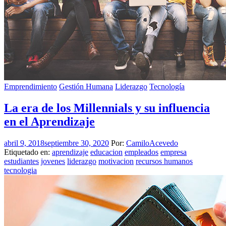
Emprendimiento
Gestión Humana
Liderazgo
Tecnología
La era de los Millennials y su influencia
en el Aprendizaje
abril 9, 2018
septiembre 30, 2020
Por:
CamiloAcevedo
Etiquetado en:
aprendizaje
educacion
empleados
empresa
estudiantes
jovenes
liderazgo
motivacion
recursos humanos
tecnologia