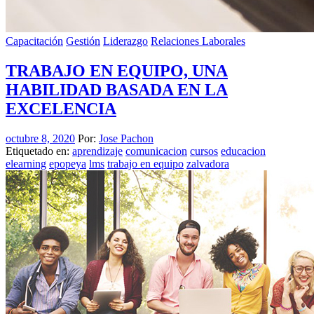
Capacitación
Gestión
Liderazgo
Relaciones Laborales
TRABAJO EN EQUIPO, UNA
HABILIDAD BASADA EN LA
EXCELENCIA
octubre 8, 2020
Por:
Jose Pachon
Etiquetado en:
aprendizaje
comunicacion
cursos
educacion
elearning
epopeya
lms
trabajo en equipo
zalvadora