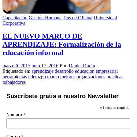
Capacitación
Gestión Humana
Tips de Oficina
Universidad
Corporativa
EL NUEVO MARCO DE
APRENDIZAJE: Formalización de la
educación informal
marzo 6, 2015
junio 17, 2016
Por:
Daniel Durán
Etiquetado en:
aprendizaje
desarrollo
educacion
empresarial
herramientas
liderazgo
marco
mejores
organizaciones
practicas
trabajadores
Suscríbete gratis a nuestro Newsletter
*
indicates required
*
Nombre
Correo