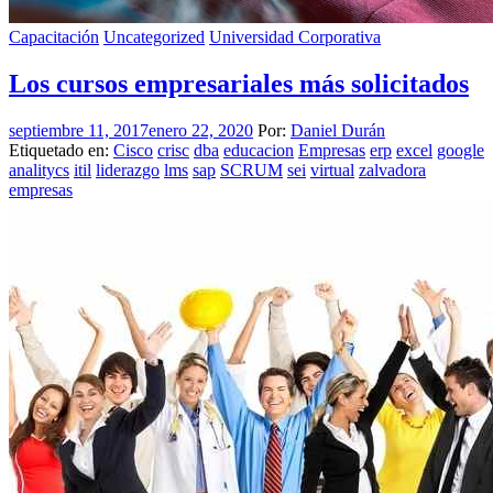
Capacitación
Uncategorized
Universidad Corporativa
Los cursos empresariales más solicitados
septiembre 11, 2017
enero 22, 2020
Por:
Daniel Durán
Etiquetado en:
Cisco
crisc
dba
educacion
Empresas
erp
excel
google
analitycs
itil
liderazgo
lms
sap
SCRUM
sei
virtual
zalvadora
empresas