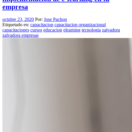
empresa
octubre 23, 2020
Por:
Jose Pachon
Etiquetado en:
capacitacion
capacitacion organizacional
capacitaciones
cursos
educacion
elearning
tecnologia
zalvadora
zalvadora empresas