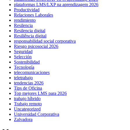
plataformas LMS/LXP na aprendizagem 2026
Productividad
Relaciones Laborales
rendimiento
Resilencia
Resilencia digital
Resiliência digital
responsabilidad social corporativa
Riesgo psicosocial 2026
Seguridad
Selección
Sostenibilidad
Tecnología
telecomunicaciones
teletrabajo
tendencias 2026
Tips de Oficina
Top mejores LMS para 2026
trabajo híbrido
Trabajo remoto
Uncategorized
Universidad Corporativa
Zalvadora