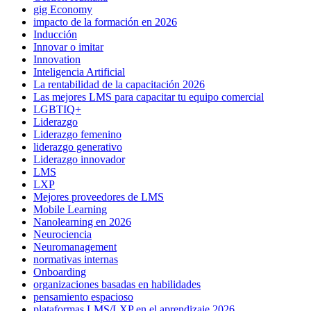
gig Economy
impacto de la formación en 2026
Inducción
Innovar o imitar
Innovation
Inteligencia Artificial
La rentabilidad de la capacitación 2026
Las mejores LMS para capacitar tu equipo comercial
LGBTIQ+
Liderazgo
Liderazgo femenino
liderazgo generativo
Liderazgo innovador
LMS
LXP
Mejores proveedores de LMS
Mobile Learning
Nanolearning en 2026
Neurociencia
Neuromanagement
normativas internas
Onboarding
organizaciones basadas en habilidades
pensamiento espacioso
plataformas LMS/LXP en el aprendizaje 2026