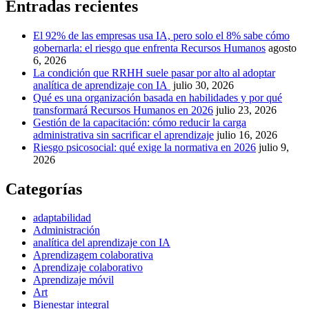
Entradas recientes
El 92% de las empresas usa IA, pero solo el 8% sabe cómo
gobernarla: el riesgo que enfrenta Recursos Humanos
agosto
6, 2026
La condición que RRHH suele pasar por alto al adoptar
analítica de aprendizaje con IA
julio 30, 2026
Qué es una organización basada en habilidades y por qué
transformará Recursos Humanos en 2026
julio 23, 2026
Gestión de la capacitación: cómo reducir la carga
administrativa sin sacrificar el aprendizaje
julio 16, 2026
Riesgo psicosocial: qué exige la normativa en 2026
julio 9,
2026
Categorías
adaptabilidad
Administración
analítica del aprendizaje con IA
Aprendizagem colaborativa
Aprendizaje colaborativo
Aprendizaje móvil
Art
Bienestar integral