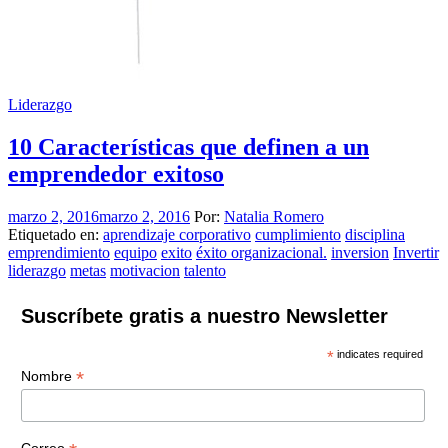
Liderazgo
10 Características que definen a un
emprendedor exitoso
marzo 2, 2016
marzo 2, 2016
Por:
Natalia Romero
Etiquetado en:
aprendizaje corporativo
cumplimiento
disciplina
emprendimiento
equipo
exito
éxito organizacional.
inversion
Invertir
liderazgo
metas
motivacion
talento
Suscríbete gratis a nuestro Newsletter
*
indicates required
*
Nombre