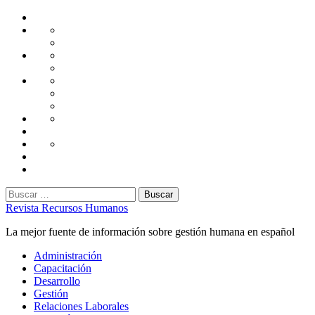
Saltar
Home
al
Administración
Seguridad
contenido
Tecnología
Capacitación
Tips
de
Universidad
Desarrollo
Oficina
Corporativa
Emprendimiento
Liderazgo
Productividad
Gestión
Gestión
Relaciones
Humana
Laborales
Selección
contratación
Gestión
Humana
Capacitación
Buscar:
Revista Recursos Humanos
La mejor fuente de información sobre gestión humana en español
Menú
Administración
principal
Capacitación
Desarrollo
Gestión
Relaciones Laborales