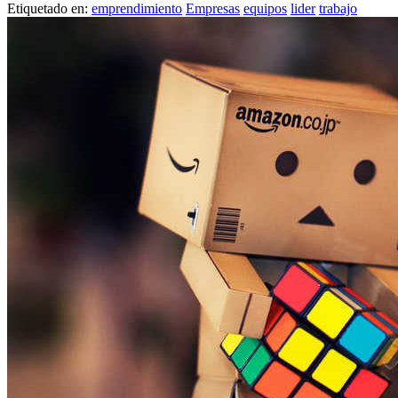
Etiquetado en:
emprendimiento
Empresas
equipos
lider
trabajo