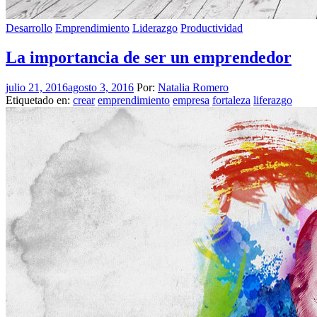
Desarrollo
Emprendimiento
Liderazgo
Productividad
La importancia de ser un emprendedor
julio 21, 2016
agosto 3, 2016
Por:
Natalia Romero
Etiquetado en:
crear
emprendimiento
empresa
fortaleza
liferazgo