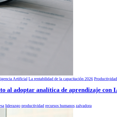
ligencia Artificial
La rentabilidad de la capacitación 2026
Productividad
o al adoptar analítica de aprendizaje con 
esa
liderazgo
productividad
recursos humanos
zalvadora