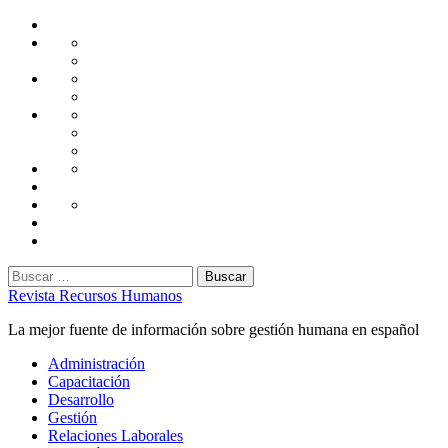
Saltar
Home
al
Administración
Seguridad
contenido
Tecnología
Capacitación
Tips
de
Universidad
Desarrollo
Oficina
Corporativa
Emprendimiento
Liderazgo
Productividad
Gestión
Gestión
Relaciones
Humana
Laborales
Selección
contratación
Gestión
Humana
Capacitación
Buscar:
Revista Recursos Humanos
La mejor fuente de información sobre gestión humana en español
Menú
Administración
principal
Capacitación
Desarrollo
Gestión
Relaciones Laborales