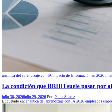
analítica del aprendizaje con IA
impacto de la formación en 2026
Inte
La condición que RRHH suele pasar por alt
julio 30, 2026
julio 29, 2026
Por:
Paula Suarez
Etiquetado en:
analítica del aprendizaje con IA 2026
empleados
empr