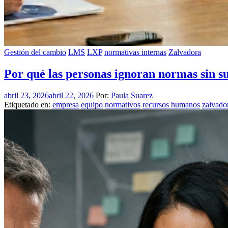
Gestión del cambio
LMS
LXP
normativas internas
Zalvadora
Por qué las personas ignoran normas sin s
abril 23, 2026
abril 22, 2026
Por:
Paula Suarez
Etiquetado en:
empresa
equipo
normativos
recursos humanos
zalvado