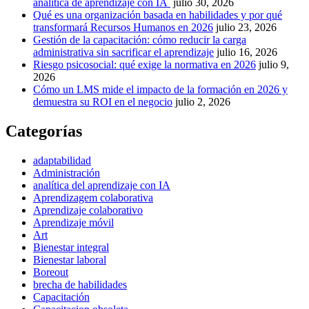
analítica de aprendizaje con IA
julio 30, 2026
Qué es una organización basada en habilidades y por qué
transformará Recursos Humanos en 2026
julio 23, 2026
Gestión de la capacitación: cómo reducir la carga
administrativa sin sacrificar el aprendizaje
julio 16, 2026
Riesgo psicosocial: qué exige la normativa en 2026
julio 9,
2026
Cómo un LMS mide el impacto de la formación en 2026 y
demuestra su ROI en el negocio
julio 2, 2026
Categorías
adaptabilidad
Administración
analítica del aprendizaje con IA
Aprendizagem colaborativa
Aprendizaje colaborativo
Aprendizaje móvil
Art
Bienestar integral
Bienestar laboral
Boreout
brecha de habilidades
Capacitación