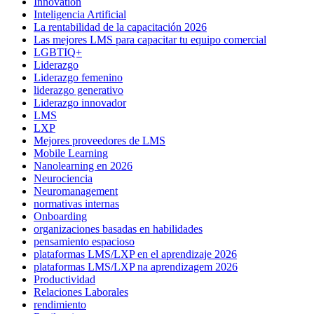
Innovation
Inteligencia Artificial
La rentabilidad de la capacitación 2026
Las mejores LMS para capacitar tu equipo comercial
LGBTIQ+
Liderazgo
Liderazgo femenino
liderazgo generativo
Liderazgo innovador
LMS
LXP
Mejores proveedores de LMS
Mobile Learning
Nanolearning en 2026
Neurociencia
Neuromanagement
normativas internas
Onboarding
organizaciones basadas en habilidades
pensamiento espacioso
plataformas LMS/LXP en el aprendizaje 2026
plataformas LMS/LXP na aprendizagem 2026
Productividad
Relaciones Laborales
rendimiento