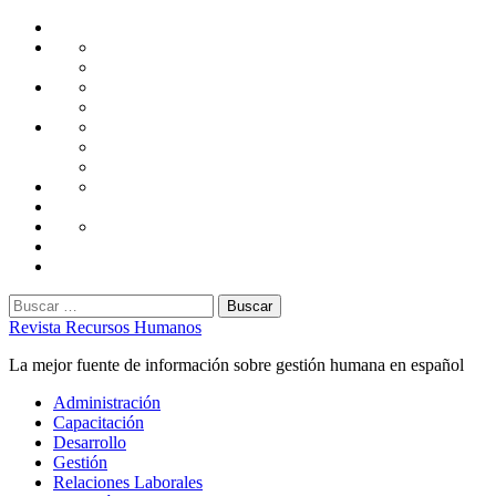
Saltar
Home
al
Administración
Seguridad
contenido
Tecnología
Capacitación
Tips
de
Universidad
Desarrollo
Oficina
Corporativa
Emprendimiento
Liderazgo
Productividad
Gestión
Gestión
Relaciones
Humana
Laborales
Selección
contratación
Gestión
Humana
Capacitación
Buscar:
Revista Recursos Humanos
La mejor fuente de información sobre gestión humana en español
Menú
Administración
principal
Capacitación
Desarrollo
Gestión
Relaciones Laborales