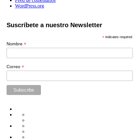
Feed de comentarios
WordPress.org
Suscríbete a nuestro Newsletter
*
indicates required
*
Nombre
*
Correo
Home
Administración
Seguridad
Tecnología
Capacitación
Tips
de
Universidad
Desarrollo
Oficina
Corporativa
Emprendimiento