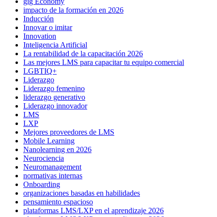
gig Economy
impacto de la formación en 2026
Inducción
Innovar o imitar
Innovation
Inteligencia Artificial
La rentabilidad de la capacitación 2026
Las mejores LMS para capacitar tu equipo comercial
LGBTIQ+
Liderazgo
Liderazgo femenino
liderazgo generativo
Liderazgo innovador
LMS
LXP
Mejores proveedores de LMS
Mobile Learning
Nanolearning en 2026
Neurociencia
Neuromanagement
normativas internas
Onboarding
organizaciones basadas en habilidades
pensamiento espacioso
plataformas LMS/LXP en el aprendizaje 2026