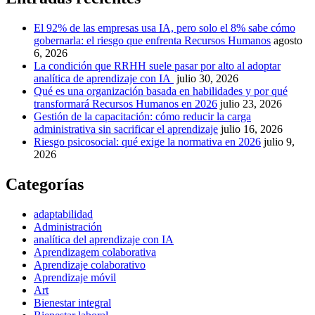
El 92% de las empresas usa IA, pero solo el 8% sabe cómo
gobernarla: el riesgo que enfrenta Recursos Humanos
agosto
6, 2026
La condición que RRHH suele pasar por alto al adoptar
analítica de aprendizaje con IA
julio 30, 2026
Qué es una organización basada en habilidades y por qué
transformará Recursos Humanos en 2026
julio 23, 2026
Gestión de la capacitación: cómo reducir la carga
administrativa sin sacrificar el aprendizaje
julio 16, 2026
Riesgo psicosocial: qué exige la normativa en 2026
julio 9,
2026
Categorías
adaptabilidad
Administración
analítica del aprendizaje con IA
Aprendizagem colaborativa
Aprendizaje colaborativo
Aprendizaje móvil
Art
Bienestar integral