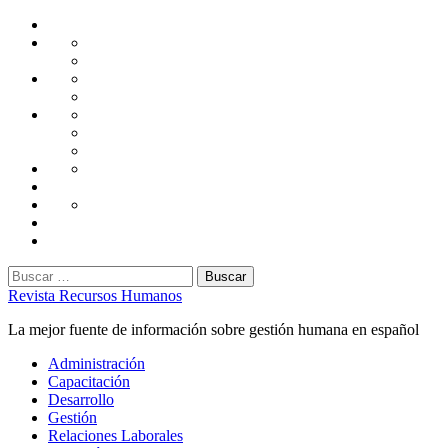
Saltar
Home
al
Administración
Seguridad
contenido
Tecnología
Capacitación
Tips
de
Universidad
Desarrollo
Oficina
Corporativa
Emprendimiento
Liderazgo
Productividad
Gestión
Gestión
Relaciones
Humana
Laborales
Selección
contratación
Gestión
Humana
Capacitación
Buscar:
Revista Recursos Humanos
La mejor fuente de información sobre gestión humana en español
Menú
Administración
principal
Capacitación
Desarrollo
Gestión
Relaciones Laborales