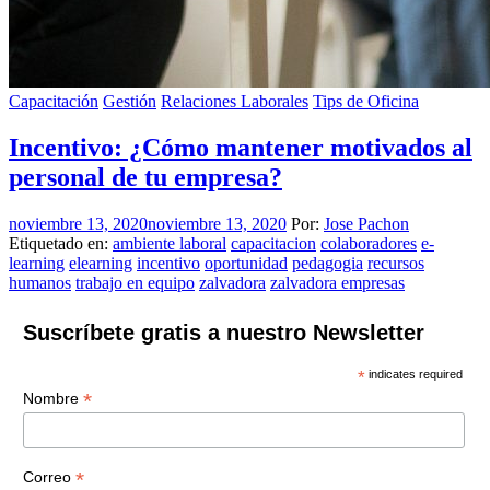
Capacitación
Gestión
Relaciones Laborales
Tips de Oficina
Incentivo: ¿Cómo mantener motivados al
personal de tu empresa?
noviembre 13, 2020
noviembre 13, 2020
Por:
Jose Pachon
Etiquetado en:
ambiente laboral
capacitacion
colaboradores
e-
learning
elearning
incentivo
oportunidad
pedagogia
recursos
humanos
trabajo en equipo
zalvadora
zalvadora empresas
Suscríbete gratis a nuestro Newsletter
*
indicates required
*
Nombre
*
Correo