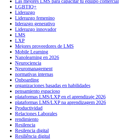
Las mejores LMS para capacitar tu equipo comercial
LGBTIQ+
Liderazgo
Liderazgo femenino
liderazgo generativo
Liderazgo innovador
LMS
LXP
Mejores proveedores de LMS
Mobile Learning
Nanolearning en 2026
Neurociencia
Neuromanagement
normativas internas
Onboarding
organizaciones basadas en habilidades
pensamiento espacioso
plataformas LMS/LXP en el aprendizaje 2026
plataformas LMS/LXP na aprendizagem 2026
Productividad
Relaciones Laborales
rendimiento
Resilencia
Resilencia digital
Resiliência digital