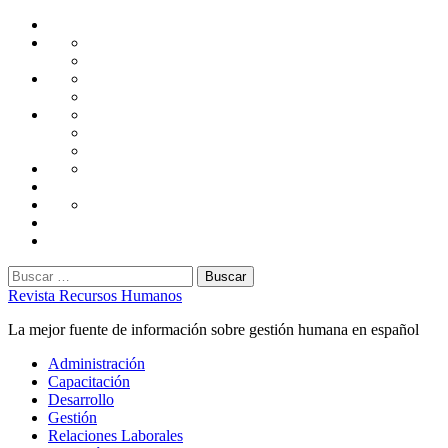
Saltar
Home
al
Administración
Seguridad
contenido
Tecnología
Capacitación
Tips
de
Universidad
Desarrollo
Oficina
Corporativa
Emprendimiento
Liderazgo
Productividad
Gestión
Gestión
Relaciones
Humana
Laborales
Selección
contratación
Gestión
Humana
Capacitación
Buscar:
Revista Recursos Humanos
La mejor fuente de información sobre gestión humana en español
Menú
Administración
principal
Capacitación
Desarrollo
Gestión
Relaciones Laborales