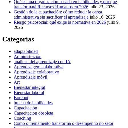
Qué es una organización basada en habilidades y por qué
transformará Recursos Humanos en 2026
julio 23, 2026
Gestión de la capacitación: cómo reducir la carga
administrativa sin sacrificar el aprendizaje
julio 16, 2026
Riesgo psicosocial: qué exige la normativa en 2026
julio 9,
2026
Categorías
adaptabilidad
Administración
analítica del aprendizaje con IA
Aprendizagem colaborativa
Aprendizaje colaborativo
Aprendizaje móvil
Art
Bienestar integral
Bienestar laboral
Boreout
brecha de habilidades
Capacitación
Capacitacion obsoleta
Coaching
Como o treinamento transforma o desempenho no setor