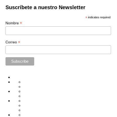
Suscríbete a nuestro Newsletter
*
indicates required
*
Nombre
*
Correo
Home
Administración
Seguridad
Tecnología
Capacitación
Tips
de
Universidad
Desarrollo
Oficina
Corporativa
Emprendimiento
Liderazgo
Productividad
Gestión
Gestión