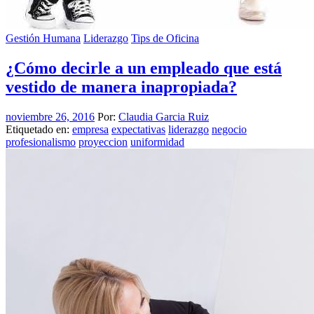
Gestión Humana
Liderazgo
Tips de Oficina
¿Cómo decirle a un empleado que está
vestido de manera inapropiada?
noviembre 26, 2016
Por:
Claudia Garcia Ruiz
Etiquetado en:
empresa
expectativas
liderazgo
negocio
profesionalismo
proyeccion
uniformidad