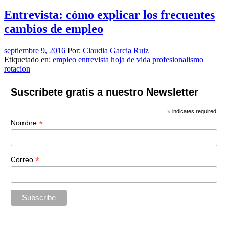
Entrevista: cómo explicar los frecuentes
cambios de empleo
septiembre 9, 2016
Por:
Claudia Garcia Ruiz
Etiquetado en:
empleo
entrevista
hoja de vida
profesionalismo
rotacion
Suscríbete gratis a nuestro Newsletter
*
indicates required
*
Nombre
*
Correo