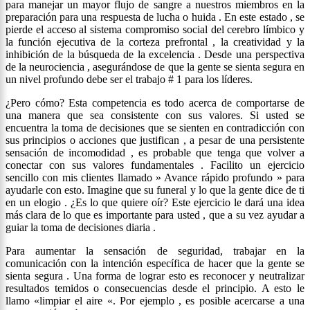
para manejar un mayor flujo de sangre a nuestros miembros en la
preparación para una respuesta de lucha o huida . En este estado , se
pierde el acceso al sistema compromiso social del cerebro límbico y
la función ejecutiva de la corteza prefrontal , la creatividad y la
inhibición de la búsqueda de la excelencia . Desde una perspectiva
de la neurociencia , asegurándose de que la gente se sienta segura en
un nivel profundo debe ser el trabajo # 1 para los líderes.
¿Pero cómo? Esta competencia es todo acerca de comportarse de
una manera que sea consistente con sus valores. Si usted se
encuentra la toma de decisiones que se sienten en contradicción con
sus principios o acciones que justifican , a pesar de una persistente
sensación de incomodidad , es probable que tenga que volver a
conectar con sus valores fundamentales . Facilito un ejercicio
sencillo con mis clientes llamado » Avance rápido profundo » para
ayudarle con esto. Imagine que su funeral y lo que la gente dice de ti
en un elogio . ¿Es lo que quiere oír? Este ejercicio le dará una idea
más clara de lo que es importante para usted , que a su vez ayudar a
guiar la toma de decisiones diaria .
Para aumentar la sensación de seguridad, trabajar en la
comunicación con la intención específica de hacer que la gente se
sienta segura . Una forma de lograr esto es reconocer y neutralizar
resultados temidos o consecuencias desde el principio. A esto le
llamo «limpiar el aire «. Por ejemplo , es posible acercarse a una