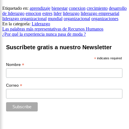
Etiquetado en:
aprendizaje
bienestar
conexion
crecimiento
desarrollo
de liderazgo
emocion
estres
lider
liderazgo
liderazgo empresarial
liderazgo organizacional
mundial
organizacional
organizaciones
En la categoría:
Liderazgo
Navegación
Las palabras más representativas de Recursos Humanos
¿Por qué la experiencia nunca pasa de moda ?
de
entradas
Suscríbete gratis a nuestro Newsletter
*
indicates required
*
Nombre
*
Correo