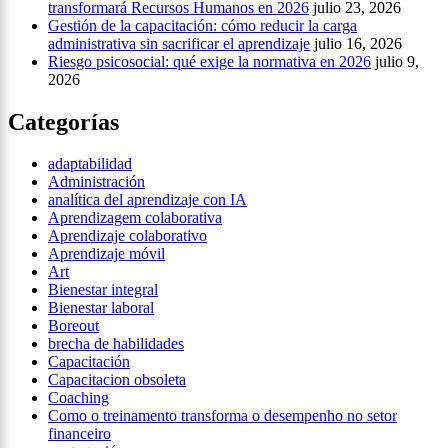
transformará Recursos Humanos en 2026
julio 23, 2026
Gestión de la capacitación: cómo reducir la carga
administrativa sin sacrificar el aprendizaje
julio 16, 2026
Riesgo psicosocial: qué exige la normativa en 2026
julio 9,
2026
Categorías
adaptabilidad
Administración
analítica del aprendizaje con IA
Aprendizagem colaborativa
Aprendizaje colaborativo
Aprendizaje móvil
Art
Bienestar integral
Bienestar laboral
Boreout
brecha de habilidades
Capacitación
Capacitacion obsoleta
Coaching
Como o treinamento transforma o desempenho no setor
financeiro