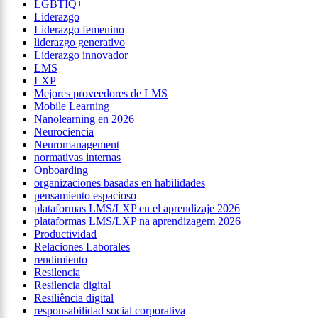
LGBTIQ+
Liderazgo
Liderazgo femenino
liderazgo generativo
Liderazgo innovador
LMS
LXP
Mejores proveedores de LMS
Mobile Learning
Nanolearning en 2026
Neurociencia
Neuromanagement
normativas internas
Onboarding
organizaciones basadas en habilidades
pensamiento espacioso
plataformas LMS/LXP en el aprendizaje 2026
plataformas LMS/LXP na aprendizagem 2026
Productividad
Relaciones Laborales
rendimiento
Resilencia
Resilencia digital
Resiliência digital
responsabilidad social corporativa