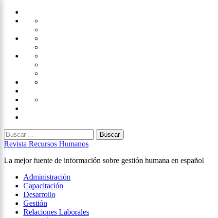
Saltar
Home
al
Administración
Seguridad
contenido
Tecnología
×
Capacitación
Tips
de
Universidad
Desarrollo
Oficina
Corporativa
Emprendimiento
Liderazgo
Productividad
Gestión
Gestión
Relaciones
Humana
Laborales
Selección
contratación
Gestión
Humana
Capacitación
Buscar:
Revista Recursos Humanos
La mejor fuente de información sobre gestión humana en español
Menú
Administración
principal
Capacitación
Desarrollo
Gestión
Relaciones Laborales