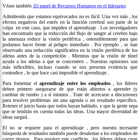
Véase también
:
El papel de Recursos Humanos en el liderazgo
Admitiendo que estamos equivocados no es fácil. Una vez más , los
efectos negativos del estrés en la función cerebral son parte de la
culpa en este caso, que impiden el aprendizaje . Los investigadores
han encontrado que la reducción del flujo de sangre al cerebro bajo
la amenaza reduce la visión periférica , ostensiblemente para que
podamos hacer frente al peligro inmediato . Por ejemplo , se han
observado una reducción significativa en la visión periférica de los
atletas antes de la competición . Mientras que la visión de túnel
ayuda a los atletas a que se concentren .. Nuestras opiniones son
más inflexibles, incluso cuando se nos presenta evidencia que
contradice , lo que hace casi imposible el aprendizaje .
Para fomentar el
aprendizaje entre los empleados
, los líderes
deben primero asegurarse de que están abiertos a aprender (y
cambiar de rumbo ) a sí mismos . Trate de acercarse a discusiones
para resolver problemas sin una agenda o un resultado específico.
Retener el juicio hasta que todos hayan hablado, y que la gente sepa
que se tendrán en cuenta todas las ideas. Una mayor diversidad de
ideas surgirá .
El no se requiere para el aprendizaje , pero nuestra incesante
búsqueda de resultados también puede desalentar a los empleados de
correr riesgos . Para resolver este conflicto , los líderes deben crear