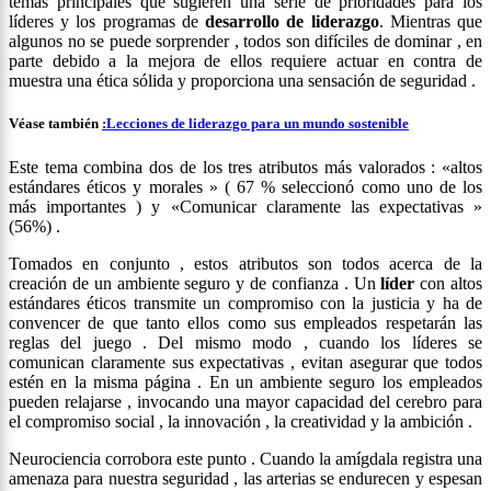
temas principales que sugieren una serie de prioridades para los
líderes y los programas de
desarrollo de liderazgo
. Mientras que
algunos no se puede sorprender , todos son difíciles de dominar , en
parte debido a la mejora de ellos requiere actuar en contra de
muestra una ética sólida y proporciona una sensación de seguridad .
Véase también
:
Lecciones de liderazgo para un mundo sostenible
Este tema combina dos de los tres atributos más valorados : «altos
estándares éticos y morales » ( 67 % seleccionó como uno de los
más importantes ) y «Comunicar claramente las expectativas »
(56%) .
Tomados en conjunto , estos atributos son todos acerca de la
creación de un ambiente seguro y de confianza . Un
líder
con altos
estándares éticos transmite un compromiso con la justicia y ha de
convencer de que tanto ellos como sus empleados respetarán las
reglas del juego . Del mismo modo , cuando los líderes se
comunican claramente sus expectativas , evitan asegurar que todos
estén en la misma página . En un ambiente seguro los empleados
pueden relajarse , invocando una mayor capacidad del cerebro para
el compromiso social , la innovación , la creatividad y la ambición .
Neurociencia corrobora este punto . Cuando la amígdala registra una
amenaza para nuestra seguridad , las arterias se endurecen y espesan