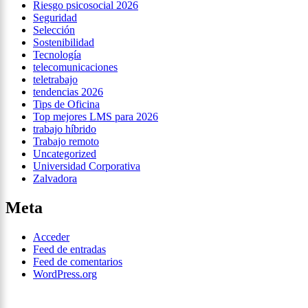
Riesgo psicosocial 2026
Seguridad
Selección
Sostenibilidad
Tecnología
telecomunicaciones
teletrabajo
tendencias 2026
Tips de Oficina
Top mejores LMS para 2026
trabajo híbrido
Trabajo remoto
Uncategorized
Universidad Corporativa
Zalvadora
Meta
Acceder
Feed de entradas
Feed de comentarios
WordPress.org