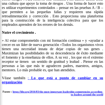
una cultura que apoye la toma de riesgos . Una forma de hacer esto
es utilizar experimentos controlados – pensar en las pruebas A / B –
que permiten a las pequeñas fallas y requieren una rápida
retroalimentación y corrección . Esto proporciona una plataforma
para la construcción de la inteligencia colectiva para que los
empleados aprenden de los errores de los demás.
Nutre el crecimiento .
» Al estar comprometido con mi formación continua » y «ayudar a
crecer en un líder de nueva generación «Todos los organismos vivos
tienen una necesidad innata de dejar copias de sus genes .
Maximizan las posibilidades de su descendencia de éxito mediante
el fomento y la enseñanza de ellos. A su vez , los que en el extremo
receptor se tienen un sentido de gratitud y lealtad . Piense en las
personas a las que más te agradecen padres, maestros, amigos,
mentores. Lo más probable es, que han atendidos.
Véase también
:
Lo que está a punto de cambiar en su
organización
Fuente :
https://hbr.org/2016/03/the-most-important-leadership-competencies-according-
to-leaders-around-the-world