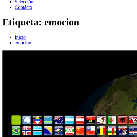
Selección
Contácto
Etiqueta:
emocion
Inicio
emocion