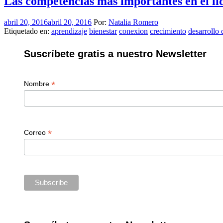
Las competencias más importantes en el li
abril 20, 2016
abril 20, 2016
Por:
Natalia Romero
Etiquetado en:
aprendizaje
bienestar
conexion
crecimiento
desarrollo 
Suscríbete gratis a nuestro Newsletter
*
Nombre
*
Correo