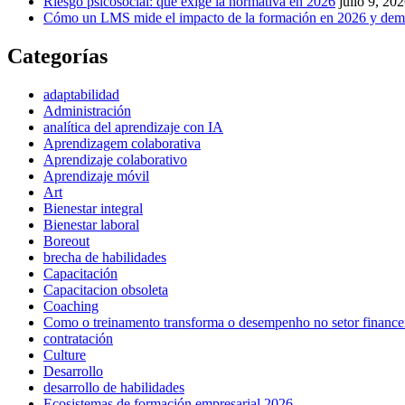
Riesgo psicosocial: qué exige la normativa en 2026
julio 9, 20
Cómo un LMS mide el impacto de la formación en 2026 y demu
Categorías
adaptabilidad
Administración
analítica del aprendizaje con IA
Aprendizagem colaborativa
Aprendizaje colaborativo
Aprendizaje móvil
Art
Bienestar integral
Bienestar laboral
Boreout
brecha de habilidades
Capacitación
Capacitacion obsoleta
Coaching
Como o treinamento transforma o desempenho no setor finance
contratación
Culture
Desarrollo
desarrollo de habilidades
Ecosistemas de formación empresarial 2026