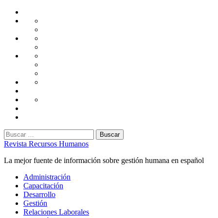
Saltar
Home
al
Administración
Seguridad
contenido
Tecnología
Capacitación
Tips
de
Universidad
Desarrollo
Oficina
Corporativa
Emprendimiento
Liderazgo
Productividad
Gestión
Gestión
Relaciones
Humana
Laborales
Selección
contratación
Gestión
Humana
Capacitación
Buscar:
Revista Recursos Humanos
La mejor fuente de información sobre gestión humana en español
Menú
Administración
principal
Capacitación
Desarrollo
Gestión
Relaciones Laborales