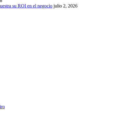
26
estra su ROI en el negocio
julio 2, 2026
iro