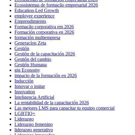
Ecossistemas de formação empresarial 2026
Education-Led Growth
employee experience
Emprendimiento
Formação corporativa em 2026
Formación corporativa en 2026
formación multiempresa
Generacíon Zeta
Gestión
Gestión de la capacitación 2026
Gestión del cambio
Gestión Humana
gig Economy
impacto de la formación en 2026
Inducción
Innovar o imitar
Innovation
Inteligencia Artificial
La rentabilidad de la capacitación 2026
Las mejores LMS para capacitar tu equipo comercial
LGBTIQ+
Liderazgo
Liderazgo femenino
liderazgo generativo