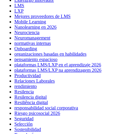
Liderazgo innovador
LMS
LXP
Mejores proveedores de LMS
Mobile Learning
Nanolearning en 2026
Neurociencia
Neuromanagement
normativas internas
Onboarding
organizaciones basadas en habilidades
pensamiento espacioso
plataformas LMS/LXP en el aprendizaje 2026
plataformas LMS/LXP na aprendizagem 2026
Productividad
Relaciones Laborales
rendimiento
Resilencia
Resilencia digital
Resiliência digital
responsabilidad social corporativa
Riesgo psicosocial 2026
Seguridad
Selección
Sostenibilidad