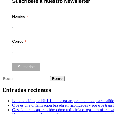
Suscríbete a nuestro Newsletter
*
Nombre
*
Correo
Buscar:
Entradas recientes
La condición que RRHH suele pasar por alto al adoptar analíti
Qué es una organización basada en habilidades y por qué tra
Gestión de la capacitación: cómo reducir la carga administrativa 