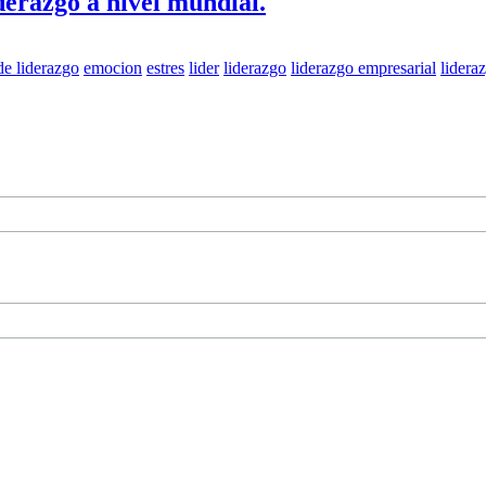
derazgo a nivel mundial.
de liderazgo
emocion
estres
lider
liderazgo
liderazgo empresarial
lidera