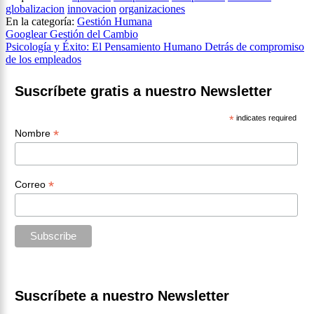
globalizacion
innovacion
organizaciones
En la categoría:
Gestión Humana
Navegación
Googlear Gestión del Cambio
Psicología y Éxito: El Pensamiento Humano Detrás de compromiso
de
de los empleados
entradas
Suscríbete gratis a nuestro Newsletter
*
indicates required
*
Nombre
*
Correo
Suscríbete a nuestro Newsletter