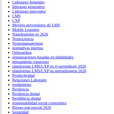
Liderazgo femenino
liderazgo generativo
Liderazgo innovador
LMS
LXP
Mejores proveedores de LMS
Mobile Learning
Nanolearning en 2026
Neurociencia
Neuromanagement
normativas internas
Onboarding
organizaciones basadas en habilidades
pensamiento espacioso
plataformas LMS/LXP en el aprendizaje 2026
plataformas LMS/LXP na aprendizagem 2026
Productividad
Relaciones Laborales
rendimiento
Resilencia
Resilencia digital
Resiliência digital
responsabilidad social corporativa
Riesgo psicosocial 2026
Seguridad