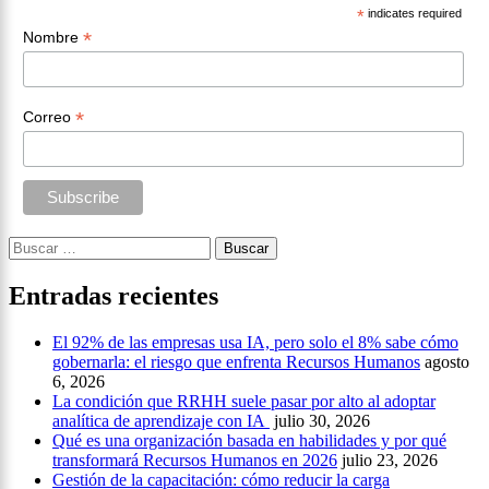
*
indicates required
*
Nombre
*
Correo
Buscar:
Entradas recientes
El 92% de las empresas usa IA, pero solo el 8% sabe cómo
gobernarla: el riesgo que enfrenta Recursos Humanos
agosto
6, 2026
La condición que RRHH suele pasar por alto al adoptar
analítica de aprendizaje con IA
julio 30, 2026
Qué es una organización basada en habilidades y por qué
transformará Recursos Humanos en 2026
julio 23, 2026
Gestión de la capacitación: cómo reducir la carga