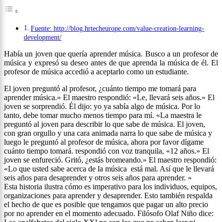
Fuente: http://blog.hrtecheurope.com/value-creation-learning-
development/
Había un joven que quería aprender música. Busco a un profesor de
música y expresó su deseo antes de que aprenda la música de él. El
profesor de música accedió a aceptarlo como un estudiante.
El joven preguntó al profesor, ¿cuánto tiempo me tomará para
aprender música.» El maestro respondió: «Le, llevará seis años.» El
joven se sorprendió. Él dijo: yo ya sabía algo de música. Por lo
tanto, debe tomar mucho menos tiempo para mí. «La maestra le
preguntó al joven para describir lo que sabe de música. El joven,
con gran orgullo y una cara animada narra lo que sabe de música y
luego le preguntó al profesor de música, ahora por favor dígame
cuánto tiempo tomará. respondió con voz tranquila, «12 años.» El
joven se enfureció. Gritó, ¿estás bromeando.» El maestro respondió:
«Lo que usted sabe acerca de la música está mal. Así que le llevará
seis años para desaprender y otros seis años para aprender. »
Esta historia ilustra cómo es imperativo para los individuos, equipos,
organizaciones para aprender y desaprender. Esto también respalda
el hecho de que es posible que tengamos que pagar un alto precio
por no aprender en el momento adecuado. Filósofo Olaf Niño dice: