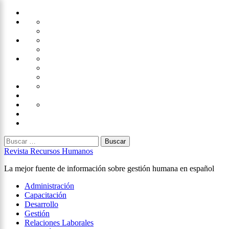
Saltar
Home
al
Administración
Seguridad
contenido
Tecnología
×
Capacitación
Tips
de
Universidad
Desarrollo
Oficina
Corporativa
Emprendimiento
Liderazgo
Productividad
Gestión
Gestión
Relaciones
Humana
Laborales
Selección
contratación
Gestión
Humana
Capacitación
Buscar:
Revista Recursos Humanos
La mejor fuente de información sobre gestión humana en español
Menú
Administración
principal
Capacitación
Desarrollo
Gestión
Relaciones Laborales