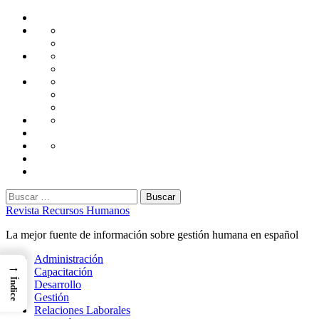
Saltar
Home
al
Administración
Seguridad
contenido
Tecnología
Capacitación
Tips
de
Universidad
Desarrollo
Oficina
Corporativa
Emprendimiento
Liderazgo
Productividad
Gestión
Gestión
Relaciones
Humana
Laborales
Selección
contratación
Gestión
Humana
Capacitación
Buscar:
Revista Recursos Humanos
La mejor fuente de información sobre gestión humana en español
Menú
Administración
→
principal
Capacitación
Índice
Desarrollo
Gestión
Relaciones Laborales