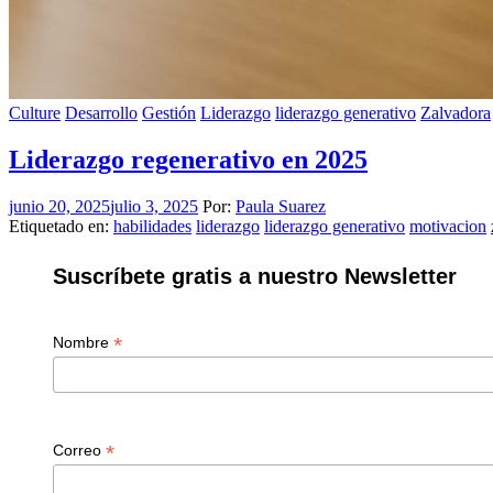
Culture
Desarrollo
Gestión
Liderazgo
liderazgo generativo
Zalvadora
Liderazgo regenerativo en 2025
junio 20, 2025
julio 3, 2025
Por:
Paula Suarez
Etiquetado en:
habilidades
liderazgo
liderazgo generativo
motivacion
Suscríbete gratis a nuestro Newsletter
*
Nombre
*
Correo