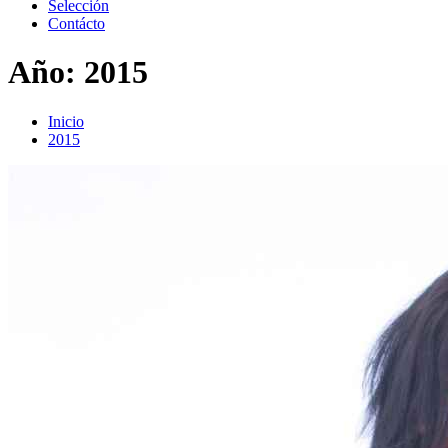
Selección
Contácto
Año:
2015
Inicio
2015