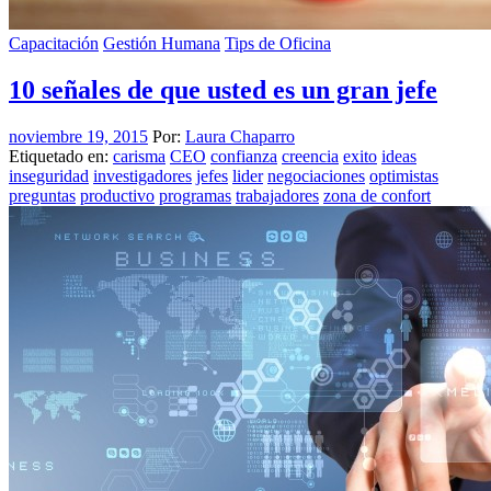
Capacitación
Gestión Humana
Tips de Oficina
10 señales de que usted es un gran jefe
noviembre 19, 2015
Por:
Laura Chaparro
Etiquetado en:
carisma
CEO
confianza
creencia
exito
ideas
inseguridad
investigadores
jefes
lider
negociaciones
optimistas
preguntas
productivo
programas
trabajadores
zona de confort