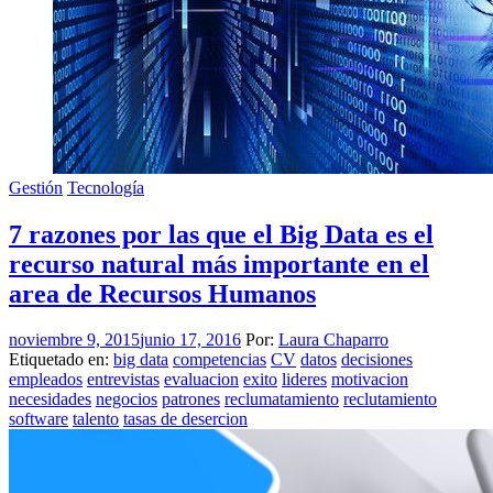
Gestión
Tecnología
7 razones por las que el Big Data es el
recurso natural más importante en el
area de Recursos Humanos
noviembre 9, 2015
junio 17, 2016
Por:
Laura Chaparro
Etiquetado en:
big data
competencias
CV
datos
decisiones
empleados
entrevistas
evaluacion
exito
lideres
motivacion
necesidades
negocios
patrones
reclumatamiento
reclutamiento
software
talento
tasas de desercion