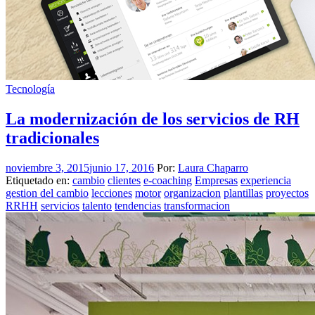
Tecnología
La modernización de los servicios de RH
tradicionales
noviembre 3, 2015
junio 17, 2016
Por:
Laura Chaparro
Etiquetado en:
cambio
clientes
e-coaching
Empresas
experiencia
gestion del cambio
lecciones
motor
organizacion
plantillas
proyectos
RRHH
servicios
talento
tendencias
transformacion