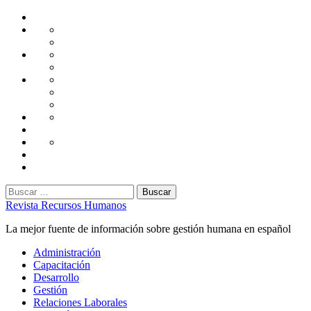
Saltar
Home
al
Administración
Seguridad
contenido
Tecnología
Capacitación
Tips
de
Universidad
Desarrollo
Oficina
Corporativa
Emprendimiento
Liderazgo
Productividad
Gestión
Gestión
Relaciones
Humana
Laborales
Selección
contratación
Gestión
Humana
Capacitación
Buscar:
Revista Recursos Humanos
La mejor fuente de información sobre gestión humana en español
Menú
Administración
principal
Capacitación
Desarrollo
Gestión
Relaciones Laborales