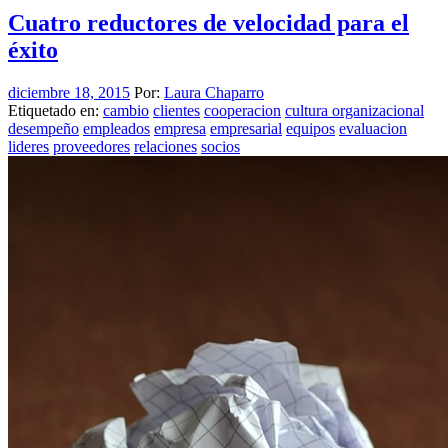
Cuatro reductores de velocidad para el
éxito
diciembre 18, 2015
Por:
Laura Chaparro
Etiquetado en:
cambio
clientes
cooperacion
cultura organizacional
desempeño
empleados
empresa
empresarial
equipos
evaluacion
lideres
proveedores
relaciones
socios