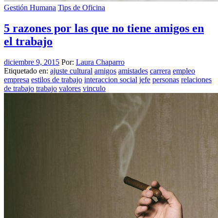
Gestión Humana
Tips de Oficina
5 razones por las que no tiene amigos en
el trabajo
diciembre 9, 2015
Por:
Laura Chaparro
Etiquetado en:
ajuste cultural
amigos
amistades
carrera
empleo
empresa
estilos de trabajo
interaccion social
jefe
personas
relaciones
de trabajo
trabajo
valores
vinculo