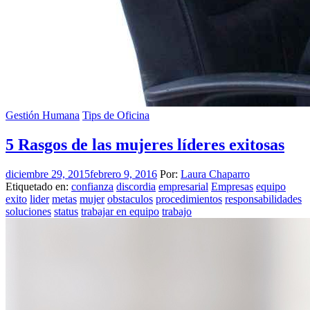
Gestión Humana
Tips de Oficina
5 Rasgos de las mujeres líderes exitosas
diciembre 29, 2015
febrero 9, 2016
Por:
Laura Chaparro
Etiquetado en:
confianza
discordia
empresarial
Empresas
equipo
exito
lider
metas
mujer
obstaculos
procedimientos
responsabilidades
soluciones
status
trabajar en equipo
trabajo