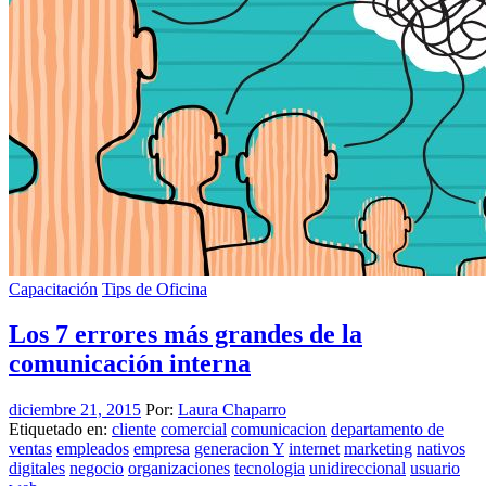
Capacitación
Tips de Oficina
Los 7 errores más grandes de la
comunicación interna
diciembre 21, 2015
Por:
Laura Chaparro
Etiquetado en:
cliente
comercial
comunicacion
departamento de
ventas
empleados
empresa
generacion Y
internet
marketing
nativos
digitales
negocio
organizaciones
tecnologia
unidireccional
usuario