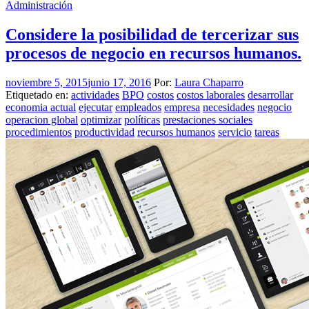
Administración
Considere la posibilidad de tercerizar sus
procesos de negocio en recursos humanos.
noviembre 5, 2015
junio 17, 2016
Por:
Laura Chaparro
Etiquetado en:
actividades
BPO
costos
costos laborales
desarrollar
economia actual
ejecutar
empleados
empresa
necesidades
negocio
operacion global
optimizar
políticas
prestaciones sociales
procedimientos
productividad
recursos humanos
servicio
tareas