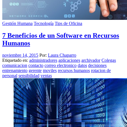
Gestión Humana
Tecnología
Tips de Oficina
7 Beneficios de un Software en Recursos
Humanos
noviembre 14, 2015
Por:
Laura Chaparro
Etiquetado en:
administradores
aplicaciones
archivador
Colegas
comunicacion
contacto
correo electronico
datos
decisiones
entrenamiento
gerente
moviles
recursos humanos
rotacion de
personal
sensibilidad
ventas