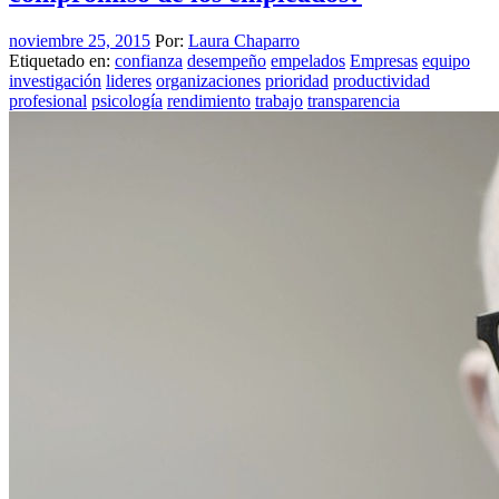
noviembre 25, 2015
Por:
Laura Chaparro
Etiquetado en:
confianza
desempeño
empelados
Empresas
equipo
investigación
lideres
organizaciones
prioridad
productividad
profesional
psicología
rendimiento
trabajo
transparencia