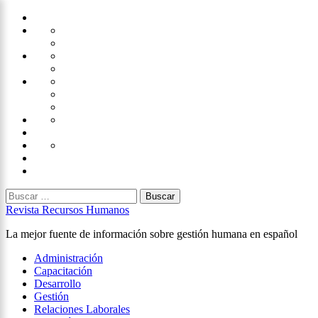
Saltar
Home
al
Administración
Seguridad
contenido
Tecnología
×
Capacitación
Tips
de
Universidad
Desarrollo
Oficina
Corporativa
Emprendimiento
Liderazgo
Productividad
Gestión
Gestión
Relaciones
Humana
Laborales
Selección
contratación
Gestión
Humana
Capacitación
Buscar:
Revista Recursos Humanos
La mejor fuente de información sobre gestión humana en español
Menú
Administración
principal
Capacitación
Desarrollo
Gestión
Relaciones Laborales