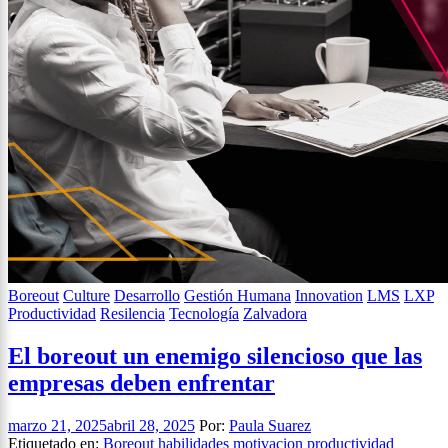
Boreout
Culture
Desarrollo
Gestión Humana
Innovation
LMS
LXP
Productividad
Resilencia
Tecnología
Zalvadora
El boreout un enemigo silencioso que las
empresas deben enfrentar
marzo 21, 2025
abril 28, 2025
Por:
Paula Suarez
Etiquetado en:
Boreout
habilidades
motivacion
productividad