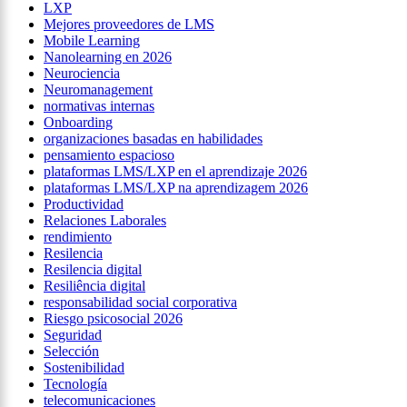
LXP
Mejores proveedores de LMS
Mobile Learning
Nanolearning en 2026
Neurociencia
Neuromanagement
normativas internas
Onboarding
organizaciones basadas en habilidades
pensamiento espacioso
plataformas LMS/LXP en el aprendizaje 2026
plataformas LMS/LXP na aprendizagem 2026
Productividad
Relaciones Laborales
rendimiento
Resilencia
Resilencia digital
Resiliência digital
responsabilidad social corporativa
Riesgo psicosocial 2026
Seguridad
Selección
Sostenibilidad
Tecnología
telecomunicaciones