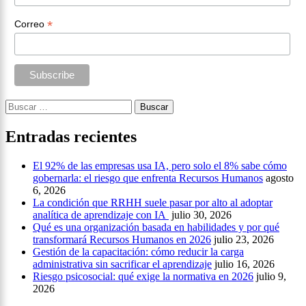
*
Correo
Buscar:
Entradas recientes
El 92% de las empresas usa IA, pero solo el 8% sabe cómo
gobernarla: el riesgo que enfrenta Recursos Humanos
agosto
6, 2026
La condición que RRHH suele pasar por alto al adoptar
analítica de aprendizaje con IA
julio 30, 2026
Qué es una organización basada en habilidades y por qué
transformará Recursos Humanos en 2026
julio 23, 2026
Gestión de la capacitación: cómo reducir la carga
administrativa sin sacrificar el aprendizaje
julio 16, 2026
Riesgo psicosocial: qué exige la normativa en 2026
julio 9,
2026