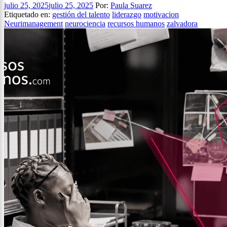
julio 25, 2025
julio 25, 2025
Por:
Paula Suarez
Etiquetado en:
gestión del talento
liderazgo
motivacion
Neurimanagement
neurociencia
recursos humanos
zalvadora