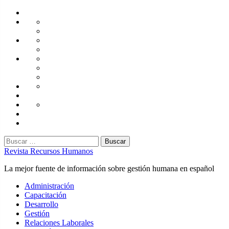
Saltar
Home
al
Administración
Seguridad
contenido
Tecnología
×
Capacitación
Tips
de
Universidad
Desarrollo
Oficina
Corporativa
Emprendimiento
Liderazgo
Productividad
Gestión
Gestión
Relaciones
Humana
Laborales
Selección
contratación
Gestión
Humana
Capacitación
Buscar:
Revista Recursos Humanos
La mejor fuente de información sobre gestión humana en español
Menú
Administración
principal
Capacitación
Desarrollo
Gestión
Relaciones Laborales