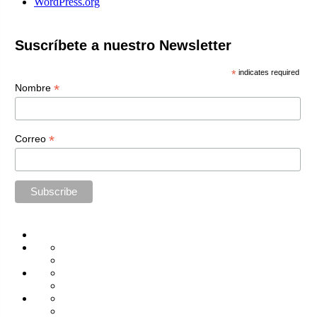
WordPress.org
Suscríbete a nuestro Newsletter
*
indicates required
*
Nombre
*
Correo
Home
Administración
Seguridad
Tecnología
Capacitación
Tips
de
Universidad
Desarrollo
Oficina
Corporativa
Emprendimiento
Liderazgo