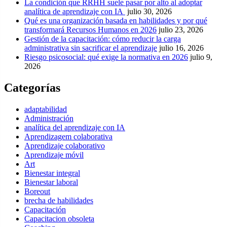
La condición que RRHH suele pasar por alto al adoptar
analítica de aprendizaje con IA
julio 30, 2026
Qué es una organización basada en habilidades y por qué
transformará Recursos Humanos en 2026
julio 23, 2026
Gestión de la capacitación: cómo reducir la carga
administrativa sin sacrificar el aprendizaje
julio 16, 2026
Riesgo psicosocial: qué exige la normativa en 2026
julio 9,
2026
Categorías
adaptabilidad
Administración
analítica del aprendizaje con IA
Aprendizagem colaborativa
Aprendizaje colaborativo
Aprendizaje móvil
Art
Bienestar integral
Bienestar laboral
Boreout
brecha de habilidades
Capacitación
Capacitacion obsoleta