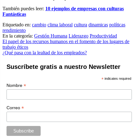
También puedes leer:
10 ejemplos de empresas con culturas
Fantásticas
Etiquetado en:
cambio
clima laboral
cultura
dinamicas
políticas
rendimiento
En la categoría:
Gestión Humana
Liderazgo
Productividad
Navegación
El papel de los recursos humanos en el fomento de los lugares de
trabajo éticos
de
¿Qué pasa con la lealtad de los empleados?
entradas
Suscríbete gratis a nuestro Newsletter
*
indicates required
*
Nombre
*
Correo