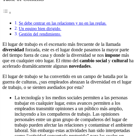
Se debe centrar en las relaciones y no en las reglas.
Un equipo bien dirigido.
Gestión del rendimiento.
El lugar de trabajo es el escenario más frecuente de la llamada
diversidad
forzada, este es el lugar donde pasamos la mayor parte
del tiempo fuera de casa y donde la diversidad se nos
impone
más
que en cualquier otro lugar. El ritmo del
cambio
social
y
cultural
ha
acelerado dramáticamente algunas
novedades
.
El lugar de trabajo se ha convertido en un campo de batalla por la
guerra de culturas, ¿sus empleados abrazan la diversidad en el lugar
de trabajo, o se sienten asediados por esta?
La tecnología y los medios sociales permiten a las personas
trabajar en cualquier lugar, estos avances permiten a los
empleados transmitir opiniones a un público más amplio,
incluyendo a los compañeros de trabajo. Las opiniones
personales entre un gran grupo de compañeros del lugar de
trabajo pueden afectar las relaciones y contaminar el ambiente
laboral. Sin embargo estas actividades han sido interpretadas
como “actividad concertada protegida” para las cuales un