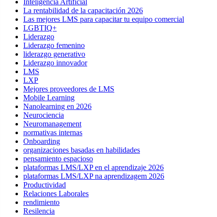
Inteligencia Artificial
La rentabilidad de la capacitación 2026
Las mejores LMS para capacitar tu equipo comercial
LGBTIQ+
Liderazgo
Liderazgo femenino
liderazgo generativo
Liderazgo innovador
LMS
LXP
Mejores proveedores de LMS
Mobile Learning
Nanolearning en 2026
Neurociencia
Neuromanagement
normativas internas
Onboarding
organizaciones basadas en habilidades
pensamiento espacioso
plataformas LMS/LXP en el aprendizaje 2026
plataformas LMS/LXP na aprendizagem 2026
Productividad
Relaciones Laborales
rendimiento
Resilencia