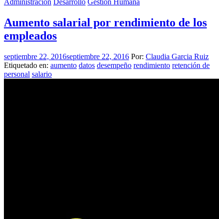
Administración
Desarrollo
Gestión Humana
Aumento salarial por rendimiento de los
empleados
septiembre 22, 2016
septiembre 22, 2016
Por:
Claudia Garcia Ruiz
Etiquetado en:
aumento
datos
desempeño
rendimiento
retención de
personal
salario