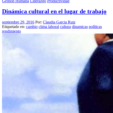
Gestión Humana
Liderazgo
Productividad
Dinámica cultural en el lugar de trabajo
septiembre 29, 2016
Por:
Claudia Garcia Ruiz
Etiquetado en:
cambio
clima laboral
cultura
dinamicas
políticas
rendimiento