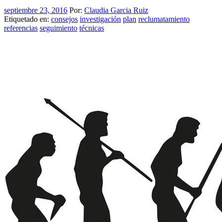
septiembre 23, 2016
Por:
Claudia Garcia Ruiz
Etiquetado en:
consejos
investigación
plan
reclumatamiento
referencias
seguimiento
técnicas