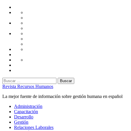
Saltar
Home
al
Administración
Seguridad
contenido
Tecnología
Capacitación
Tips
de
Universidad
Desarrollo
Oficina
Corporativa
Emprendimiento
Liderazgo
Productividad
Gestión
Gestión
Relaciones
Humana
Laborales
Selección
contratación
Gestión
Humana
Capacitación
Buscar:
Revista Recursos Humanos
La mejor fuente de información sobre gestión humana en español
Menú
Administración
principal
Capacitación
Desarrollo
Gestión
Relaciones Laborales