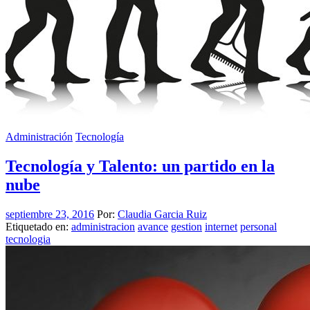
Administración
Tecnología
Tecnología y Talento: un partido en la
nube
septiembre 23, 2016
Por:
Claudia Garcia Ruiz
Etiquetado en:
administracion
avance
gestion
internet
personal
tecnologia