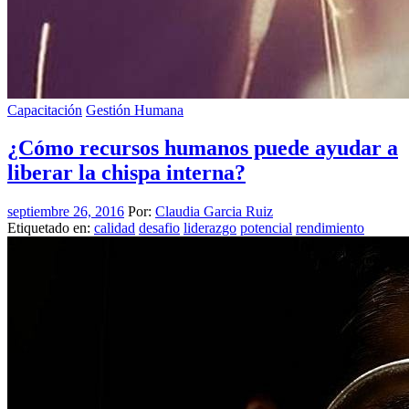
Capacitación
Gestión Humana
¿Cómo recursos humanos puede ayudar a
liberar la chispa interna?
septiembre 26, 2016
Por:
Claudia Garcia Ruiz
Etiquetado en:
calidad
desafio
liderazgo
potencial
rendimiento