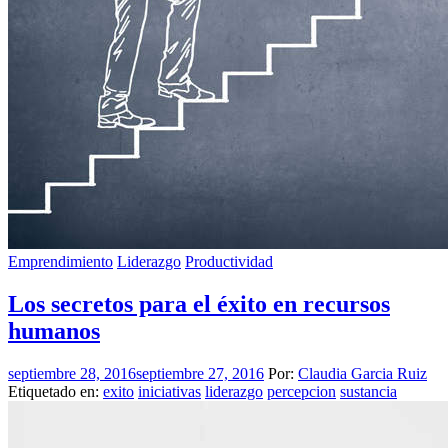
Emprendimiento
Liderazgo
Productividad
Los secretos para el éxito en recursos
humanos
septiembre 28, 2016
septiembre 27, 2016
Por:
Claudia Garcia Ruiz
Etiquetado en:
exito
iniciativas
liderazgo
percepcion
sustancia