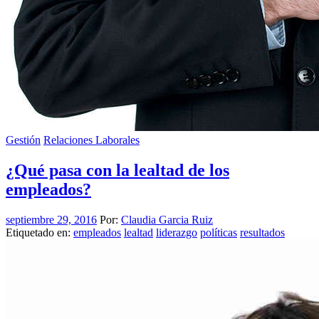
Gestión
Relaciones Laborales
¿Qué pasa con la lealtad de los
empleados?
septiembre 29, 2016
Por:
Claudia Garcia Ruiz
Etiquetado en:
empleados
lealtad
liderazgo
políticas
resultados