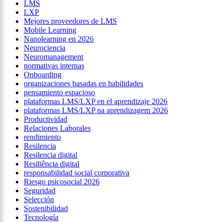
LMS
LXP
Mejores proveedores de LMS
Mobile Learning
Nanolearning en 2026
Neurociencia
Neuromanagement
normativas internas
Onboarding
organizaciones basadas en habilidades
pensamiento espacioso
plataformas LMS/LXP en el aprendizaje 2026
plataformas LMS/LXP na aprendizagem 2026
Productividad
Relaciones Laborales
rendimiento
Resilencia
Resilencia digital
Resiliência digital
responsabilidad social corporativa
Riesgo psicosocial 2026
Seguridad
Selección
Sostenibilidad
Tecnología