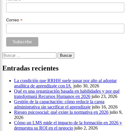
*
Correo
Buscar:
Entradas recientes
La condición que RRHH suele pasar por alto al adoptar
analítica de aprendizaje con IA
julio 30, 2026
Qué es una organización basada en habilidades y por qué
transformará Recursos Humanos en 2026
julio 23, 2026
Gestión de la capacitación: cómo reducir la carga
administrativa sin sacrificar el aprendizaje
julio 16, 2026
Riesgo psicosocial: qué exige la normativa en 2026
julio 9,
2026
Cómo un LMS mide el impacto de la formación en 2026 y
demuestra su ROI en el negocio
julio 2, 2026