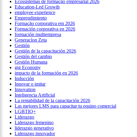
Ecossistemas de formação empresarial 2026
Education-Led Growth
employee experience
Emprendimiento
Formação corporativa em 2026
Formación corporativa en 2026
formación multiempresa
Generacíon Zeta
Gestión
Gestión de la capacitación 2026
Gestión del cambio
Gestión Humana
gig Economy
impacto de la formación en 2026
Inducción
Innovar o imitar
Innovation
Inteligencia Artificial
La rentabilidad de la capacitación 2026
Las mejores LMS para capacitar tu equipo comercial
LGBTIQ+
Liderazgo
Liderazgo femenino
liderazgo generativo
Liderazgo innovador