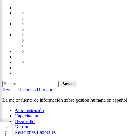
Saltar
Home
al
Administración
Seguridad
contenido
Tecnología
×
Capacitación
Tips
de
Universidad
Desarrollo
Oficina
Corporativa
Emprendimiento
Liderazgo
Productividad
Gestión
Gestión
Relaciones
Humana
Laborales
Selección
contratación
Gestión
Humana
Capacitación
Buscar:
Revista Recursos Humanos
La mejor fuente de información sobre gestión humana en español
Menú
Administración
principal
Capacitación
Desarrollo
→
Gestión
Relaciones Laborales