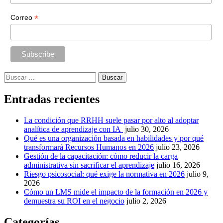
*
Correo
Buscar:
Entradas recientes
La condición que RRHH suele pasar por alto al adoptar
analítica de aprendizaje con IA
julio 30, 2026
Qué es una organización basada en habilidades y por qué
transformará Recursos Humanos en 2026
julio 23, 2026
Gestión de la capacitación: cómo reducir la carga
administrativa sin sacrificar el aprendizaje
julio 16, 2026
Riesgo psicosocial: qué exige la normativa en 2026
julio 9,
2026
Cómo un LMS mide el impacto de la formación en 2026 y
demuestra su ROI en el negocio
julio 2, 2026
Categorías