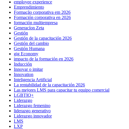
employee experience
Emprendimiento
Formação corporativa em 2026
Formación corporativa en 2026
formación multiempresa
Generacíon Zeta
Gestión
Gestión de la capacitación 2026
Gestión del cambio
Gestión Humana
gig Economy
impacto de la formación en 2026
Inducción
Innovar o imitar
Innovation
Inteligencia Artificial
La rentabilidad de la capacitación 2026
Las mejores LMS para capacitar tu equipo comercial
LGBTIQ+
Liderazgo
Liderazgo femenino
liderazgo generativo
Liderazgo innovador
LMS
LXP