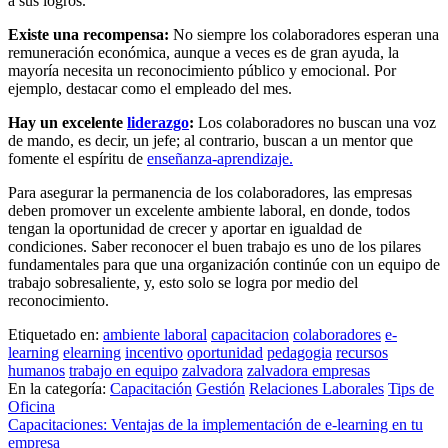
a sus logros.
Existe una recompensa:
No siempre los colaboradores esperan una
remuneración económica, aunque a veces es de gran ayuda, la
mayoría necesita un reconocimiento público y emocional. Por
ejemplo, destacar como el empleado del mes.
Hay un excelente
liderazgo
:
Los colaboradores no buscan una voz
de mando, es decir, un jefe; al contrario, buscan a un mentor que
fomente el espíritu de
enseñanza-aprendizaje.
Para asegurar la permanencia de los colaboradores, las empresas
deben promover un excelente ambiente laboral, en donde, todos
tengan la oportunidad de crecer y aportar en igualdad de
condiciones. Saber reconocer el buen trabajo es uno de los pilares
fundamentales para que una organización continúe con un equipo de
trabajo sobresaliente, y, esto solo se logra por medio del
reconocimiento.
Etiquetado en:
ambiente laboral
capacitacion
colaboradores
e-
learning
elearning
incentivo
oportunidad
pedagogia
recursos
humanos
trabajo en equipo
zalvadora
zalvadora empresas
En la categoría:
Capacitación
Gestión
Relaciones Laborales
Tips de
Oficina
Navegación
Capacitaciones: Ventajas de la implementación de e-learning en tu
empresa