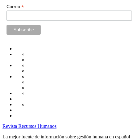
*
Correo
Home
Administración
Seguridad
Tecnología
Capacitación
Tips
de
Universidad
Desarrollo
Oficina
Corporativa
Emprendimiento
Liderazgo
Productividad
Gestión
Gestión
Relaciones
Humana
Laborales
Selección
contratación
Gestión
Humana
Capacitación
Revista Recursos Humanos
La mejor fuente de información sobre gestión humana en español