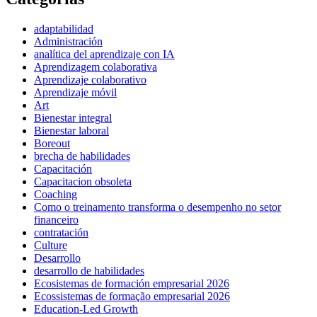
adaptabilidad
Administración
analítica del aprendizaje con IA
Aprendizagem colaborativa
Aprendizaje colaborativo
Aprendizaje móvil
Art
Bienestar integral
Bienestar laboral
Boreout
brecha de habilidades
Capacitación
Capacitacion obsoleta
Coaching
Como o treinamento transforma o desempenho no setor
financeiro
contratación
Culture
Desarrollo
desarrollo de habilidades
Ecosistemas de formación empresarial 2026
Ecossistemas de formação empresarial 2026
Education-Led Growth