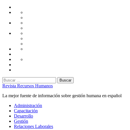
Saltar
Home
al
Administración
Seguridad
contenido
Tecnología
Capacitación
Tips
de
Universidad
Desarrollo
Oficina
Corporativa
Emprendimiento
Liderazgo
Productividad
Gestión
Gestión
Relaciones
Humana
Laborales
Selección
contratación
Gestión
Humana
Capacitación
Buscar:
Revista Recursos Humanos
La mejor fuente de información sobre gestión humana en español
Menú
Administración
principal
Capacitación
Desarrollo
Gestión
Relaciones Laborales