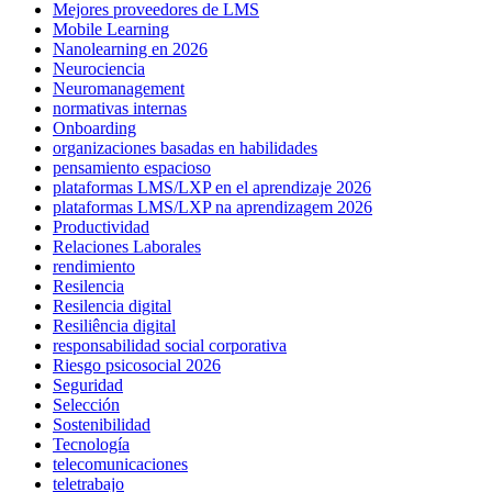
Mejores proveedores de LMS
Mobile Learning
Nanolearning en 2026
Neurociencia
Neuromanagement
normativas internas
Onboarding
organizaciones basadas en habilidades
pensamiento espacioso
plataformas LMS/LXP en el aprendizaje 2026
plataformas LMS/LXP na aprendizagem 2026
Productividad
Relaciones Laborales
rendimiento
Resilencia
Resilencia digital
Resiliência digital
responsabilidad social corporativa
Riesgo psicosocial 2026
Seguridad
Selección
Sostenibilidad
Tecnología
telecomunicaciones
teletrabajo