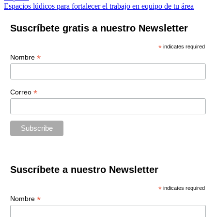
de
Espacios lúdicos para fortalecer el trabajo en equipo de tu área
entradas
Suscríbete gratis a nuestro Newsletter
*
indicates required
*
Nombre
*
Correo
Suscríbete a nuestro Newsletter
*
indicates required
*
Nombre