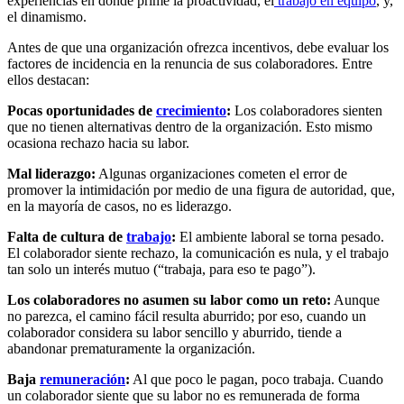
experiencias en donde prime la proactividad, el
trabajo en equipo
, y,
el dinamismo.
Antes de que una organización ofrezca incentivos, debe evaluar los
factores de incidencia en la renuncia de sus colaboradores. Entre
ellos destacan:
Pocas oportunidades de
crecimiento
:
Los colaboradores sienten
que no tienen alternativas dentro de la organización. Esto mismo
ocasiona rechazo hacia su labor.
Mal liderazgo:
Algunas organizaciones cometen el error de
promover la intimidación por medio de una figura de autoridad, que,
en la mayoría de casos, no es liderazgo.
Falta de cultura de
trabajo
:
El ambiente laboral se torna pesado.
El colaborador siente rechazo, la comunicación es nula, y el trabajo
tan solo un interés mutuo (“trabaja, para eso te pago”).
Los colaboradores no asumen su labor como un reto:
Aunque
no parezca, el camino fácil resulta aburrido; por eso, cuando un
colaborador considera su labor sencillo y aburrido, tiende a
abandonar prematuramente la organización.
Baja
remuneración
:
Al que poco le pagan, poco trabaja. Cuando
un colaborador siente que su labor no es remunerada de forma