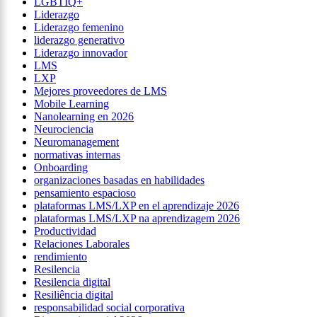
LGBTIQ+
Liderazgo
Liderazgo femenino
liderazgo generativo
Liderazgo innovador
LMS
LXP
Mejores proveedores de LMS
Mobile Learning
Nanolearning en 2026
Neurociencia
Neuromanagement
normativas internas
Onboarding
organizaciones basadas en habilidades
pensamiento espacioso
plataformas LMS/LXP en el aprendizaje 2026
plataformas LMS/LXP na aprendizagem 2026
Productividad
Relaciones Laborales
rendimiento
Resilencia
Resilencia digital
Resiliência digital
responsabilidad social corporativa