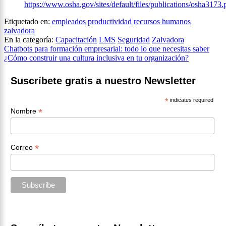
https://www.osha.gov/sites/default/files/publications/osha3173.
Etiquetado en:
empleados
productividad
recursos humanos
zalvadora
En la categoría:
Capacitación
LMS
Seguridad
Zalvadora
Navegación
Chatbots para formación empresarial: todo lo que necesitas saber
¿Cómo construir una cultura inclusiva en tu organización?
de
entradas
Suscríbete gratis a nuestro Newsletter
*
indicates required
*
Nombre
*
Correo