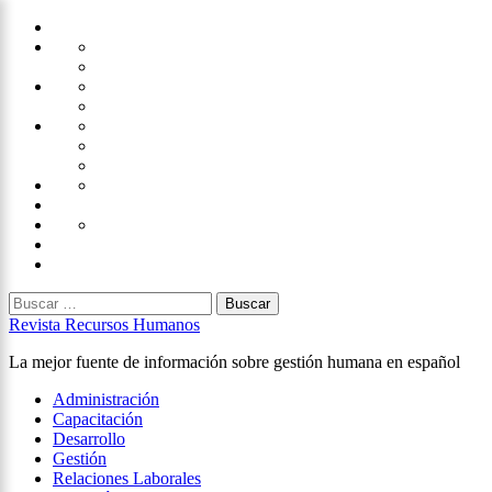
Saltar
Home
al
Administración
Seguridad
contenido
Tecnología
×
Capacitación
Tips
de
Universidad
Desarrollo
Oficina
Corporativa
Emprendimiento
Liderazgo
Productividad
Gestión
Gestión
Relaciones
Humana
Laborales
Selección
contratación
Gestión
Humana
Capacitación
Buscar:
Revista Recursos Humanos
La mejor fuente de información sobre gestión humana en español
Menú
Administración
principal
Capacitación
Desarrollo
Gestión
Relaciones Laborales