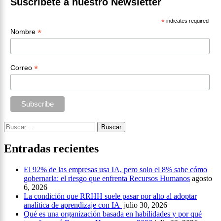
Suscríbete a nuestro Newsletter
*
indicates required
*
Nombre
*
Correo
Buscar:
Entradas recientes
El 92% de las empresas usa IA, pero solo el 8% sabe cómo
gobernarla: el riesgo que enfrenta Recursos Humanos
agosto
6, 2026
La condición que RRHH suele pasar por alto al adoptar
analítica de aprendizaje con IA
julio 30, 2026
Qué es una organización basada en habilidades y por qué