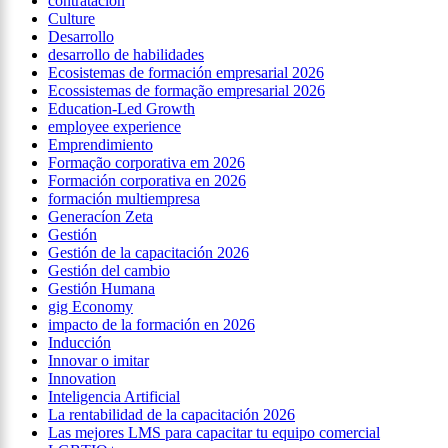
contratación
Culture
Desarrollo
desarrollo de habilidades
Ecosistemas de formación empresarial 2026
Ecossistemas de formação empresarial 2026
Education-Led Growth
employee experience
Emprendimiento
Formação corporativa em 2026
Formación corporativa en 2026
formación multiempresa
Generacíon Zeta
Gestión
Gestión de la capacitación 2026
Gestión del cambio
Gestión Humana
gig Economy
impacto de la formación en 2026
Inducción
Innovar o imitar
Innovation
Inteligencia Artificial
La rentabilidad de la capacitación 2026
Las mejores LMS para capacitar tu equipo comercial