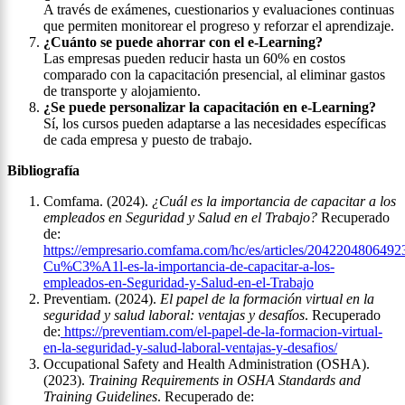
A través de exámenes, cuestionarios y evaluaciones continuas
que permiten monitorear el progreso y reforzar el aprendizaje.
¿Cuánto se puede ahorrar con el e-Learning?
Las empresas pueden reducir hasta un 60% en costos
comparado con la capacitación presencial, al eliminar gastos
de transporte y alojamiento.
¿Se puede personalizar la capacitación en e-Learning?
Sí, los cursos pueden adaptarse a las necesidades específicas
de cada empresa y puesto de trabajo.
Bibliografía
Comfama. (2024).
¿Cuál es la importancia de capacitar a los
empleados en Seguridad y Salud en el Trabajo?
Recuperado
de:
https://empresario.comfama.com/hc/es/articles/2042204806492
Cu%C3%A1l-es-la-importancia-de-capacitar-a-los-
empleados-en-Seguridad-y-Salud-en-el-Trabajo
Preventiam. (2024).
El papel de la formación virtual en la
seguridad y salud laboral: ventajas y desafíos
. Recuperado
de:
https://preventiam.com/el-papel-de-la-formacion-virtual-
en-la-seguridad-y-salud-laboral-ventajas-y-desafios/
Occupational Safety and Health Administration (OSHA).
(2023).
Training Requirements in OSHA Standards and
Training Guidelines
. Recuperado de: