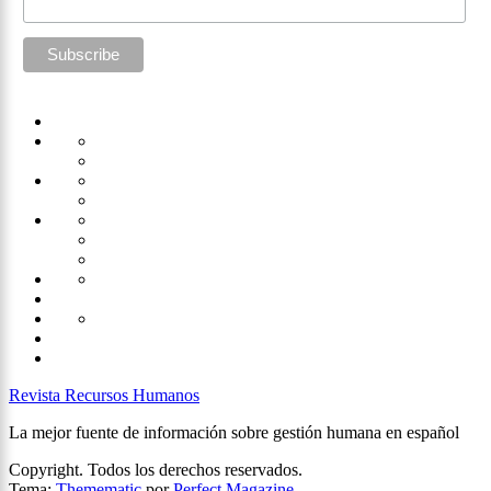
Home
Administración
Seguridad
Tecnología
Capacitación
Tips
de
Universidad
Desarrollo
Oficina
Corporativa
Emprendimiento
Liderazgo
Productividad
Gestión
Gestión
Relaciones
Humana
Laborales
Selección
contratación
Gestión
Humana
Capacitación
Revista Recursos Humanos
La mejor fuente de información sobre gestión humana en español
Copyright. Todos los derechos reservados.
Tema:
Themematic
por
Perfect Magazine
.