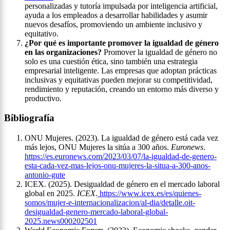
personalizadas y tutoría impulsada por inteligencia artificial,
ayuda a los empleados a desarrollar habilidades y asumir
nuevos desafíos, promoviendo un ambiente inclusivo y
equitativo.
¿Por qué es importante promover la igualdad de género
en las organizaciones?
Promover la igualdad de género no
solo es una cuestión ética, sino también una estrategia
empresarial inteligente. Las empresas que adoptan prácticas
inclusivas y equitativas pueden mejorar su competitividad,
rendimiento y reputación, creando un entorno más diverso y
productivo.
Bibliografía
ONU Mujeres. (2023). La igualdad de género está cada vez
más lejos, ONU Mujeres la sitúa a 300 años.
Euronews
.
https://es.euronews.com/2023/03/07/la-igualdad-de-genero-
esta-cada-vez-mas-lejos-onu-mujeres-la-situa-a-300-anos-
antonio-gute
ICEX. (2025). Desigualdad de género en el mercado laboral
global en 2025.
ICEX
.
https://www.icex.es/es/quienes-
somos/mujer-e-internacionalizacion/al-dia/detalle.oit-
desigualdad-genero-mercado-laboral-global-
2025.news000202501