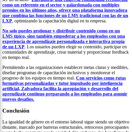
como un referente en el sector y galardonada con múltiples
premios en los últimos años, ofrece una plataforma innovadora
que combina las funciones de un LMS tradicional con las de un
LXP
, optimizando la capacitación digital en tu empresa.
No solo puedes gestionar y distribuir contenido como en un
LMS típico, sino también empoderar a los empleados con una
experiencia de aprendizaje personalizada e interactiva propia
de un LXP
. Los usuarios pueden elegir su contenido, participar en
comunidades de aprendizaje, crear material y proporcionar feedback
en tiempo real.
Permitiendo a las organizaciones establecer metas claras y medibles,
diseñar programas de capacitación inclusivos y monitorear el
progreso de los equipos en tiempo real.
Con servicios como rutas
formativas personalizadas y tutor impulsado por inteligencia
artificial, Zalvadora facilita la apropiación y desarrollo del
aprendizaje continuo preparando a los empleados para asumir
nuevos desafíos.
Conclusión
La igualdad de género en el entorno laboral sigue siendo un objetivo
distante, marcado por barreras estructurales, retrocesos preocupantes