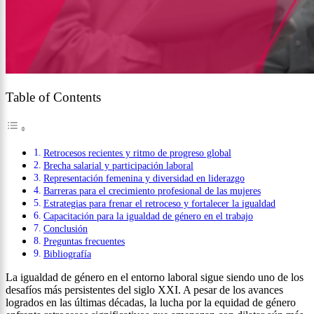
Table of Contents
Retrocesos recientes y ritmo de progreso global
Brecha salarial y participación laboral
Representación femenina y diversidad en liderazgo
Barreras para el crecimiento profesional de las mujeres
Estrategias para frenar el retroceso y fortalecer la igualdad
Capacitación para la igualdad de género en el trabajo
Conclusión
Preguntas frecuentes
Bibliografía
La igualdad de género en el entorno laboral sigue siendo uno de los
desafíos más persistentes del siglo XXI. A pesar de los avances
logrados en las últimas décadas, la lucha por la equidad de género