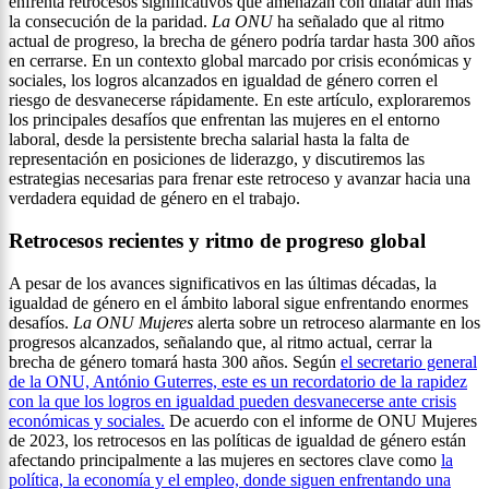
enfrenta retrocesos significativos que amenazan con dilatar aún más
la consecución de la paridad.
La ONU
ha señalado que al ritmo
actual de progreso, la brecha de género podría tardar hasta 300 años
en cerrarse. En un contexto global marcado por crisis económicas y
sociales, los logros alcanzados en igualdad de género corren el
riesgo de desvanecerse rápidamente. En este artículo, exploraremos
los principales desafíos que enfrentan las mujeres en el entorno
laboral, desde la persistente brecha salarial hasta la falta de
representación en posiciones de liderazgo, y discutiremos las
estrategias necesarias para frenar este retroceso y avanzar hacia una
verdadera equidad de género en el trabajo.
Retrocesos recientes y ritmo de progreso global
A pesar de los avances significativos en las últimas décadas, la
igualdad de género en el ámbito laboral sigue enfrentando enormes
desafíos.
La ONU Mujeres
alerta sobre un retroceso alarmante en los
progresos alcanzados, señalando que, al ritmo actual, cerrar la
brecha de género tomará hasta 300 años. Según
el secretario general
de la ONU, António Guterres, este es un recordatorio de la rapidez
con la que los logros en igualdad pueden desvanecerse ante crisis
económicas y sociales.
De acuerdo con el informe de ONU Mujeres
de 2023, los retrocesos en las políticas de igualdad de género están
afectando principalmente a las mujeres en sectores clave como
la
política, la economía y el empleo, donde siguen enfrentando una