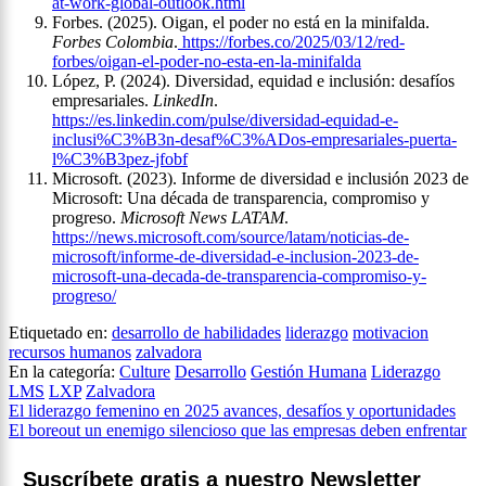
at-work-global-outlook.html
Forbes. (2025). Oigan, el poder no está en la minifalda.
Forbes Colombia
.
https://forbes.co/2025/03/12/red-
forbes/oigan-el-poder-no-esta-en-la-minifalda
López, P. (2024). Diversidad, equidad e inclusión: desafíos
empresariales.
LinkedIn
.
https://es.linkedin.com/pulse/diversidad-equidad-e-
inclusi%C3%B3n-desaf%C3%ADos-empresariales-puerta-
l%C3%B3pez-jfobf
Microsoft. (2023). Informe de diversidad e inclusión 2023 de
Microsoft: Una década de transparencia, compromiso y
progreso.
Microsoft News LATAM
.
https://news.microsoft.com/source/latam/noticias-de-
microsoft/informe-de-diversidad-e-inclusion-2023-de-
microsoft-una-decada-de-transparencia-compromiso-y-
progreso/
Etiquetado en:
desarrollo de habilidades
liderazgo
motivacion
recursos humanos
zalvadora
En la categoría:
Culture
Desarrollo
Gestión Humana
Liderazgo
LMS
LXP
Zalvadora
Navegación
El liderazgo femenino en 2025 avances, desafíos y oportunidades
El boreout un enemigo silencioso que las empresas deben enfrentar
de
entradas
Suscríbete gratis a nuestro Newsletter