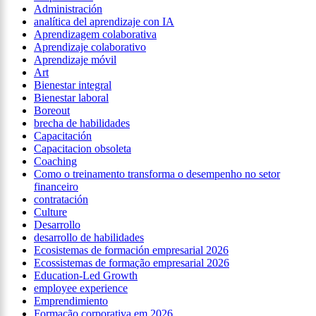
Administración
analítica del aprendizaje con IA
Aprendizagem colaborativa
Aprendizaje colaborativo
Aprendizaje móvil
Art
Bienestar integral
Bienestar laboral
Boreout
brecha de habilidades
Capacitación
Capacitacion obsoleta
Coaching
Como o treinamento transforma o desempenho no setor
financeiro
contratación
Culture
Desarrollo
desarrollo de habilidades
Ecosistemas de formación empresarial 2026
Ecossistemas de formação empresarial 2026
Education-Led Growth
employee experience
Emprendimiento
Formação corporativa em 2026