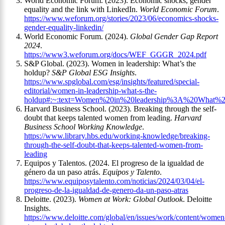
World Economic Forum. (2023). Economic shocks, gender
equality and the link with LinkedIn.
World Economic Forum
.
https://www.weforum.org/stories/2023/06/economics-shocks-
gender-equality-linkedin/
World Economic Forum. (2024).
Global Gender Gap Report
2024
.
https://www3.weforum.org/docs/WEF_GGGR_2024.pdf
S&P Global. (2023). Women in leadership: What’s the
holdup?
S&P Global ESG Insights
.
https://www.spglobal.com/esg/insights/featured/special-
editorial/women-in-leadership-what-s-the-
holdup#:~:text=Women%20in%20leadership%3A%20What%2
Harvard Business School. (2023). Breaking through the self-
doubt that keeps talented women from leading.
Harvard
Business School Working Knowledge
.
https://www.library.hbs.edu/working-knowledge/breaking-
through-the-self-doubt-that-keeps-talented-women-from-
leading
Equipos y Talentos. (2024. El progreso de la igualdad de
género da un paso atrás.
Equipos y Talento
.
https://www.equiposytalento.com/noticias/2024/03/04/el-
progreso-de-la-igualdad-de-genero-da-un-paso-atras
Deloitte. (2023).
Women at Work: Global Outlook
. Deloitte
Insights.
https://www.deloitte.com/global/en/issues/work/content/women