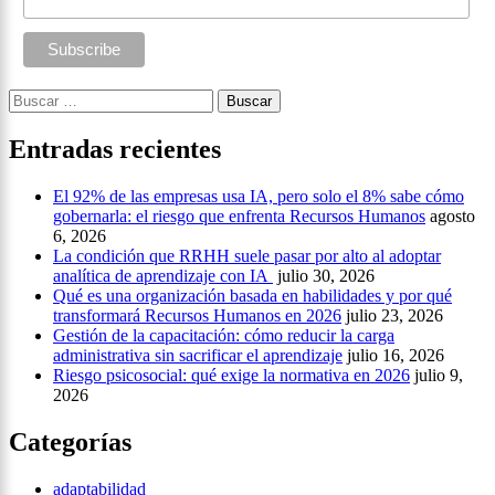
Buscar:
Entradas recientes
El 92% de las empresas usa IA, pero solo el 8% sabe cómo
gobernarla: el riesgo que enfrenta Recursos Humanos
agosto
6, 2026
La condición que RRHH suele pasar por alto al adoptar
analítica de aprendizaje con IA
julio 30, 2026
Qué es una organización basada en habilidades y por qué
transformará Recursos Humanos en 2026
julio 23, 2026
Gestión de la capacitación: cómo reducir la carga
administrativa sin sacrificar el aprendizaje
julio 16, 2026
Riesgo psicosocial: qué exige la normativa en 2026
julio 9,
2026
Categorías
adaptabilidad