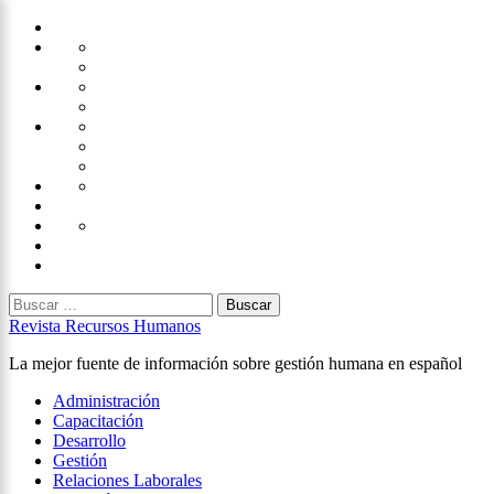
Saltar
Home
al
Administración
Seguridad
contenido
Tecnología
×
Capacitación
Tips
de
Universidad
Desarrollo
Oficina
Corporativa
Emprendimiento
Liderazgo
Productividad
Gestión
Gestión
Relaciones
Humana
Laborales
Selección
contratación
Gestión
Humana
Capacitación
Buscar:
Revista Recursos Humanos
La mejor fuente de información sobre gestión humana en español
Menú
Administración
principal
Capacitación
Desarrollo
Gestión
Relaciones Laborales