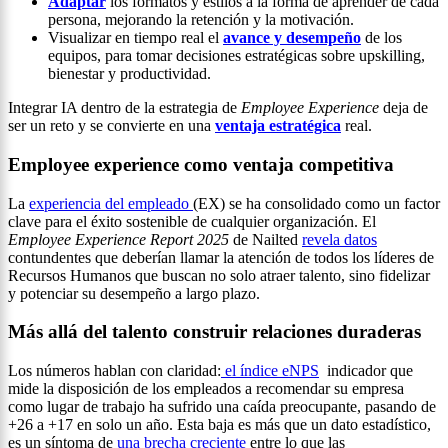
Adaptar
los formatos y estilos a la forma de aprender de cada
persona, mejorando la retención y la motivación.
Visualizar en tiempo real el
avance y desempeño
de los
equipos, para tomar decisiones estratégicas sobre upskilling,
bienestar y productividad.
Integrar IA dentro de la estrategia de
Employee Experience
deja de
ser un reto y se convierte en una
ventaja estratégica
real.
Employee experience como ventaja competitiva
La
experiencia del empleado
(EX) se ha consolidado como un factor
clave para el éxito sostenible de cualquier organización. El
Employee Experience Report 2025
de Nailted
revela datos
contundentes que deberían llamar la atención de todos los líderes de
Recursos Humanos que buscan no solo atraer talento, sino fidelizar
y potenciar su desempeño a largo plazo.
Más allá del talento construir relaciones duraderas
Los números hablan con claridad:
el índice eNPS
indicador que
mide la disposición de los empleados a recomendar su empresa
como lugar de trabajo ha sufrido una caída preocupante, pasando de
+26 a +17 en solo un año. Esta baja es más que un dato estadístico,
es un síntoma de
una brecha creciente
entre lo que las