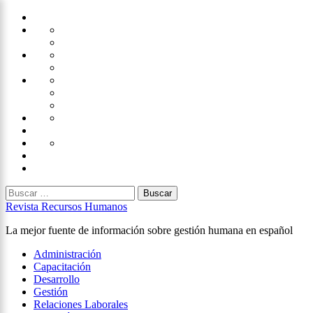
Saltar
Home
al
Administración
Seguridad
contenido
Tecnología
×
Capacitación
Tips
de
Universidad
Desarrollo
Oficina
Corporativa
Emprendimiento
Liderazgo
Productividad
Gestión
Gestión
Relaciones
Humana
Laborales
Selección
contratación
Gestión
Humana
Capacitación
Buscar:
Revista Recursos Humanos
La mejor fuente de información sobre gestión humana en español
Menú
Administración
principal
Capacitación
Desarrollo
Gestión
Relaciones Laborales