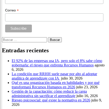
*
Correo
Buscar:
Entradas recientes
El 92% de las empresas usa IA, pero solo el 8% sabe cómo
gobernarla: el riesgo que enfrenta Recursos Humanos
agosto
6, 2026
La condición que RRHH suele pasar por alto al adoptar
analítica de aprendizaje con IA
julio 30, 2026
Qué es una organización basada en habilidades y por qué
transformará Recursos Humanos en 2026
julio 23, 2026
Gestión de la capacitación: cómo reducir la carga
administrativa sin sacrificar el aprendizaje
julio 16, 2026
Riesgo psicosocial: qué exige la normativa en 2026
julio 9,
2026