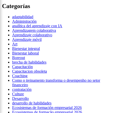
Categorías
adaptabilidad
Administración
analítica del aprendizaje con IA
Aprendizagem colaborativa
Aprendizaje colaborativo
Aprendizaje móvil
Art
Bienestar integral
Bienestar laboral
Boreout
brecha de habilidades
Capacitación
Capacitacion obsoleta
Coaching
Como o treinamento transforma o desempenho no setor
financeiro
contratación
Culture
Desarrollo
desarrollo de habilidades
Ecosistemas de formación empresarial 2026
Ecossistemas de formação empresarial 2026