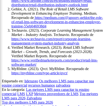
https://www.deloitte.com/us/en/insights/industry/retail-
distribution/retail-distribution-industry-outlook.html
Gehlot, A. (2021).
The Role of Retail LMS Software
Development in Enhancing Employee Training
. Medium.
Recuperado de
https://medium.com/@apoorv-gehlot/the-role-
of-retail-lms-software-development-in-enhancing-employee-
training-55eb046938d4
Technavio. (2023).
Corporate Learning Management System
Market – Industry Analysis
. Technavio. Recuperado de
https://www.technavio.com/report/corporate-learning-
management-system-market-industry-analysis
Verified Market Research. (2023).
Retail LMS Software
Market – Growth, Trends, and Forecasts (2023-2028)
.
Verified Market Reports. Recuperado de
https://www.verifiedmarketreports.com/product/retail-lms-
software-market/
MyRhline. (2023).
Qvct
. MyRhline. Recuperado de
https://myrhline.com/type-article/qvct/
Etiquetado en:
liderazgo
Os melhores LMS para capacitar sua
equipe comercial
recursos humanos
zalvadora
En la categoría:
Las mejores LMS para capacitar tu equipo
comercial
LMS
LXP
Mejores proveedores de LMS
Top mejores
LMS para 2026
Zalvadora
Navegación
Top dos melhores LMS para 2026