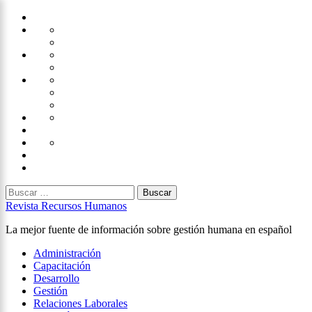
Saltar
Home
al
Administración
Seguridad
contenido
Tecnología
×
Capacitación
Tips
de
Universidad
Desarrollo
Oficina
Corporativa
Emprendimiento
Liderazgo
Productividad
Gestión
Gestión
Relaciones
Humana
Laborales
Selección
contratación
Gestión
Humana
Capacitación
Buscar:
Revista Recursos Humanos
La mejor fuente de información sobre gestión humana en español
Menú
Administración
principal
Capacitación
Desarrollo
Gestión
Relaciones Laborales