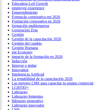
Education-Led Growth
employee experience
Emprendimiento
Formação corporativa em 2026
Formación corporativa en 2026
formación multiempresa
Generacíon Zeta
Gestión
Gestión de la capacitación 2026
Gestión del cambio
Gestión Humana
gig Economy
impacto de la formación en 2026
Inducción
Innovar o imitar
Innovation
Inteligencia Artificial
La rentabilidad de la capacitación 2026
Las mejores LMS para capacitar tu equipo comercial
LGBTIQ+
Liderazgo
Liderazgo femenino
liderazgo generativo
Liderazgo innovador
LMS