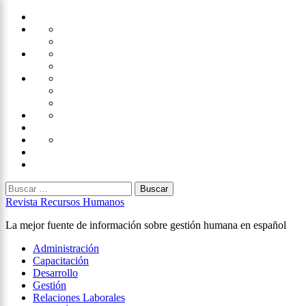
Saltar
Home
al
Administración
Seguridad
contenido
Tecnología
×
Capacitación
Tips
de
Universidad
Desarrollo
Oficina
Corporativa
Emprendimiento
Liderazgo
Productividad
Gestión
Gestión
Relaciones
Humana
Laborales
Selección
contratación
Gestión
Humana
Capacitación
Buscar:
Revista Recursos Humanos
La mejor fuente de información sobre gestión humana en español
Menú
Administración
principal
Capacitación
Desarrollo
Gestión
Relaciones Laborales