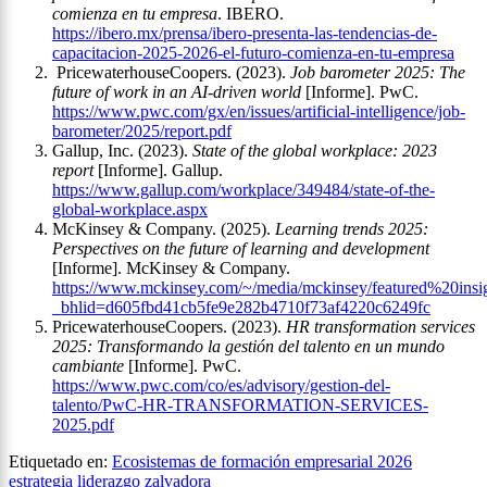
comienza en tu empresa
. IBERO.
https://ibero.mx/prensa/ibero-presenta-las-tendencias-de-
capacitacion-2025-2026-el-futuro-comienza-en-tu-empresa
PricewaterhouseCoopers. (2023).
Job barometer 2025: The
future of work in an AI-driven world
[Informe]. PwC.
https://www.pwc.com/gx/en/issues/artificial-intelligence/job-
barometer/2025/report.pdf
Gallup, Inc. (2023).
State of the global workplace: 2023
report
[Informe]. Gallup.
https://www.gallup.com/workplace/349484/state-of-the-
global-workplace.aspx
McKinsey & Company. (2025).
Learning trends 2025:
Perspectives on the future of learning and development
[Informe]. McKinsey & Company.
https://www.mckinsey.com/~/media/mckinsey/featured%20in
_bhlid=d605fbd41cb5fe9e282b4710f73af4220c6249fc
PricewaterhouseCoopers. (2023).
HR transformation services
2025: Transformando la gestión del talento en un mundo
cambiante
[Informe]. PwC.
https://www.pwc.com/co/es/advisory/gestion-del-
talento/PwC-HR-TRANSFORMATION-SERVICES-
2025.pdf
Etiquetado en:
Ecosistemas de formación empresarial 2026
estrategia
liderazgo
zalvadora