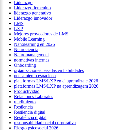
Liderazgo
Liderazgo femenino
liderazgo generativo
Liderazgo innovador
LMS
LXP
Mejores proveedores de LMS
Mobile Learning
Nanolearning en 2026
Neurociencia
Neuromanagement
normativas internas
Onboarding
organizaciones basadas en habilidades
pensamiento espacioso
plataformas LMS/LXP en el aprendizaje 2026
plataformas LMS/LXP na aprendizagem 2026
Productividad
Relaciones Laborales
rendimiento
Resilencia
Resilencia digital
Resiliência digital
responsabilidad social corporativa
Riesgo psicosocial 2026