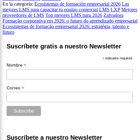
En la categoría:
Ecosistemas de formación empresarial 2026
Las
mejores LMS para capacitar tu equipo comercial
LMS
LXP
Mejores
proveedores de LMS
Top mejores LMS para 2026
Zalvadora
Navegación
Formação corporativa em 2026: o futuro do aprendizado empresarial
Ecossistemas de formação empresarial 2026: estratégia, talento e
de
futuro
entradas
Suscríbete gratis a nuestro Newsletter
*
indicates required
*
Nombre
*
Correo
Suscríbete a nuestro Newsletter