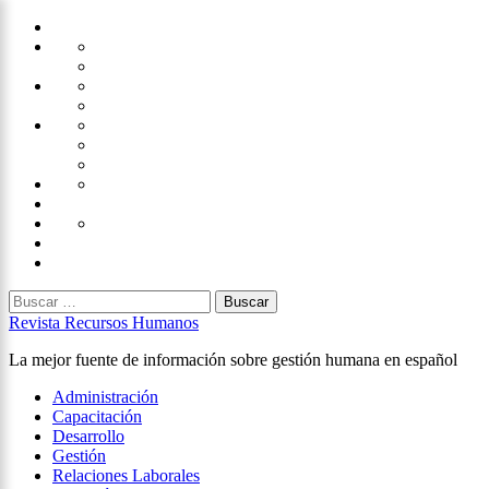
Saltar
Home
al
Administración
Seguridad
contenido
Tecnología
×
Capacitación
Tips
de
Universidad
Desarrollo
Oficina
Corporativa
Emprendimiento
Liderazgo
Productividad
Gestión
Gestión
Relaciones
Humana
Laborales
Selección
contratación
Gestión
Humana
Capacitación
Buscar:
Revista Recursos Humanos
La mejor fuente de información sobre gestión humana en español
Menú
Administración
principal
Capacitación
Desarrollo
Gestión
Relaciones Laborales