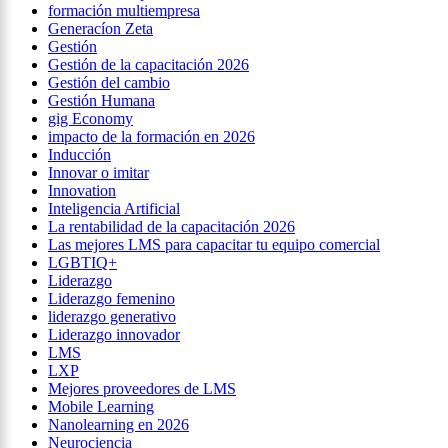
formación multiempresa
Generacíon Zeta
Gestión
Gestión de la capacitación 2026
Gestión del cambio
Gestión Humana
gig Economy
impacto de la formación en 2026
Inducción
Innovar o imitar
Innovation
Inteligencia Artificial
La rentabilidad de la capacitación 2026
Las mejores LMS para capacitar tu equipo comercial
LGBTIQ+
Liderazgo
Liderazgo femenino
liderazgo generativo
Liderazgo innovador
LMS
LXP
Mejores proveedores de LMS
Mobile Learning
Nanolearning en 2026
Neurociencia