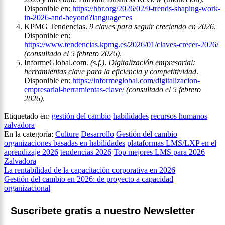
Disponible en:
https://hbr.org/2026/02/9-trends-shaping-work-
in-2026-and-beyond?language=es
KPMG Tendencias.
9 claves para seguir creciendo en 2026
.
Disponible en:
https://www.tendencias.kpmg.es/2026/01/claves-crecer-2026/
(consultado el 5 febrero 2026)
.
InformeGlobal.com.
(s.f.)
.
Digitalización empresarial:
herramientas clave para la eficiencia y competitividad
.
Disponible en:
https://informeglobal.com/digitalizacion-
empresarial-herramientas-clave/
(consultado el 5 febrero
2026)
.
Etiquetado en:
gestión del cambio
habilidades
recursos humanos
zalvadora
En la categoría:
Culture
Desarrollo
Gestión del cambio
organizaciones basadas en habilidades
plataformas LMS/LXP en el
aprendizaje 2026
tendencias 2026
Top mejores LMS para 2026
Zalvadora
Navegación
La rentabilidad de la capacitación corporativa en 2026
Gestión del cambio en 2026: de proyecto a capacidad
de
organizacional
entradas
Suscríbete gratis a nuestro Newsletter