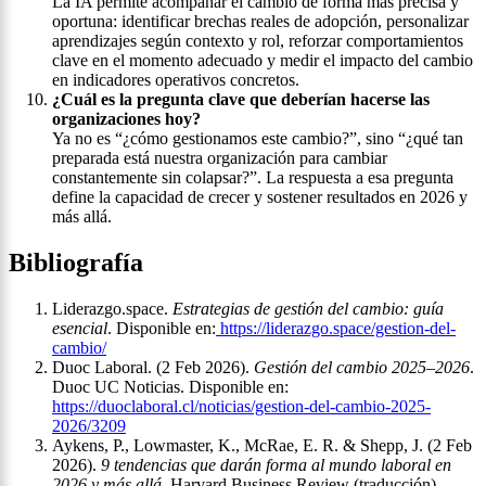
La IA permite acompañar el cambio de forma más precisa y
oportuna: identificar brechas reales de adopción, personalizar
aprendizajes según contexto y rol, reforzar comportamientos
clave en el momento adecuado y medir el impacto del cambio
en indicadores operativos concretos.
¿Cuál es la pregunta clave que deberían hacerse las
organizaciones hoy?
Ya no es “¿cómo gestionamos este cambio?”, sino “¿qué tan
preparada está nuestra organización para cambiar
constantemente sin colapsar?”. La respuesta a esa pregunta
define la capacidad de crecer y sostener resultados en 2026 y
más allá.
Bibliografía
Liderazgo.space.
Estrategias de gestión del cambio: guía
esencial
. Disponible en:
https://liderazgo.space/gestion-del-
cambio/
Duoc Laboral. (2 Feb 2026).
Gestión del cambio 2025–2026
.
Duoc UC Noticias. Disponible en:
https://duoclaboral.cl/noticias/gestion-del-cambio-2025-
2026/3209
Aykens, P., Lowmaster, K., McRae, E. R. & Shepp, J. (2 Feb
2026).
9 tendencias que darán forma al mundo laboral en
2026 y más allá
. Harvard Business Review (traducción).