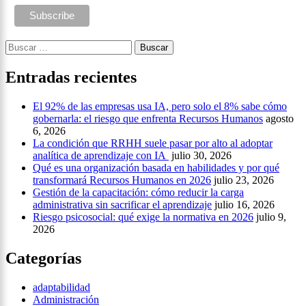
Buscar:
Entradas recientes
El 92% de las empresas usa IA, pero solo el 8% sabe cómo
gobernarla: el riesgo que enfrenta Recursos Humanos
agosto
6, 2026
La condición que RRHH suele pasar por alto al adoptar
analítica de aprendizaje con IA
julio 30, 2026
Qué es una organización basada en habilidades y por qué
transformará Recursos Humanos en 2026
julio 23, 2026
Gestión de la capacitación: cómo reducir la carga
administrativa sin sacrificar el aprendizaje
julio 16, 2026
Riesgo psicosocial: qué exige la normativa en 2026
julio 9,
2026
Categorías
adaptabilidad
Administración