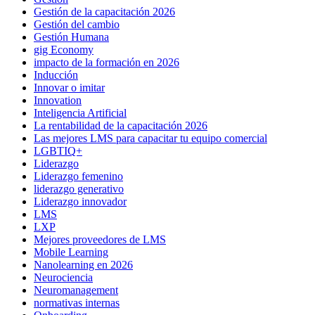
Gestión de la capacitación 2026
Gestión del cambio
Gestión Humana
gig Economy
impacto de la formación en 2026
Inducción
Innovar o imitar
Innovation
Inteligencia Artificial
La rentabilidad de la capacitación 2026
Las mejores LMS para capacitar tu equipo comercial
LGBTIQ+
Liderazgo
Liderazgo femenino
liderazgo generativo
Liderazgo innovador
LMS
LXP
Mejores proveedores de LMS
Mobile Learning
Nanolearning en 2026
Neurociencia
Neuromanagement
normativas internas