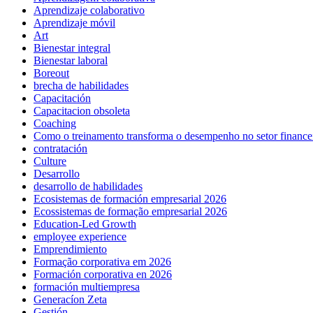
Aprendizaje colaborativo
Aprendizaje móvil
Art
Bienestar integral
Bienestar laboral
Boreout
brecha de habilidades
Capacitación
Capacitacion obsoleta
Coaching
Como o treinamento transforma o desempenho no setor finance
contratación
Culture
Desarrollo
desarrollo de habilidades
Ecosistemas de formación empresarial 2026
Ecossistemas de formação empresarial 2026
Education-Led Growth
employee experience
Emprendimiento
Formação corporativa em 2026
Formación corporativa en 2026
formación multiempresa
Generacíon Zeta
Gestión