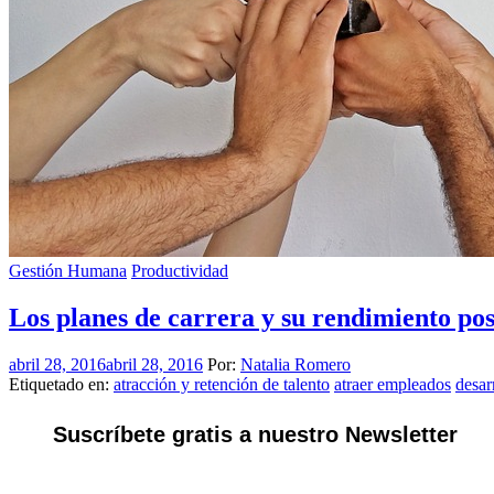
Gestión Humana
Productividad
Los planes de carrera y su rendimiento pos
abril 28, 2016
abril 28, 2016
Por:
Natalia Romero
Etiquetado en:
atracción y retención de talento
atraer empleados
desar
Suscríbete gratis a nuestro Newsletter