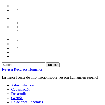
Saltar
Home
al
Administración
Seguridad
contenido
Tecnología
Capacitación
Tips
de
Universidad
Desarrollo
Oficina
Corporativa
Emprendimiento
Liderazgo
Productividad
Gestión
Gestión
Relaciones
Humana
Laborales
Selección
contratación
Gestión
Humana
Capacitación
Buscar:
Revista Recursos Humanos
La mejor fuente de información sobre gestión humana en español
Menú
Administración
principal
Capacitación
Desarrollo
Gestión
Relaciones Laborales