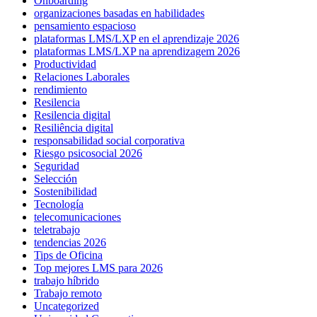
Onboarding
organizaciones basadas en habilidades
pensamiento espacioso
plataformas LMS/LXP en el aprendizaje 2026
plataformas LMS/LXP na aprendizagem 2026
Productividad
Relaciones Laborales
rendimiento
Resilencia
Resilencia digital
Resiliência digital
responsabilidad social corporativa
Riesgo psicosocial 2026
Seguridad
Selección
Sostenibilidad
Tecnología
telecomunicaciones
teletrabajo
tendencias 2026
Tips de Oficina
Top mejores LMS para 2026
trabajo híbrido
Trabajo remoto
Uncategorized