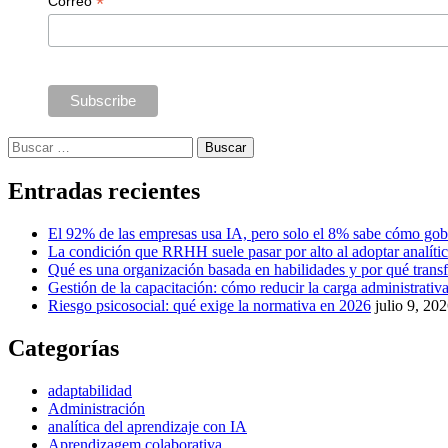
*
Correo
Buscar:
Entradas recientes
El 92% de las empresas usa IA, pero solo el 8% sabe cómo gob
La condición que RRHH suele pasar por alto al adoptar analíti
Qué es una organización basada en habilidades y por qué tra
Gestión de la capacitación: cómo reducir la carga administrativa 
Riesgo psicosocial: qué exige la normativa en 2026
julio 9, 20
Categorías
adaptabilidad
Administración
analítica del aprendizaje con IA
Aprendizagem colaborativa