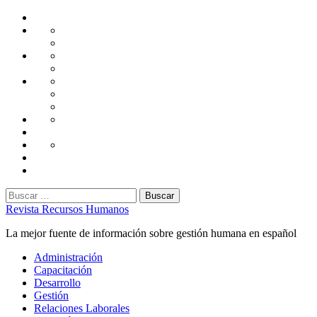
Saltar
Home
al
Administración
Seguridad
contenido
Tecnología
Capacitación
Tips
de
Universidad
Desarrollo
Oficina
Corporativa
Emprendimiento
Liderazgo
Productividad
Gestión
Gestión
Relaciones
Humana
Laborales
Selección
contratación
Gestión
Humana
Capacitación
Buscar:
Revista Recursos Humanos
La mejor fuente de información sobre gestión humana en español
Menú
Administración
principal
Capacitación
Desarrollo
Gestión
Relaciones Laborales