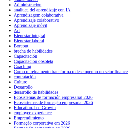
Administración
analítica del aprendizaje con IA
Aprendizagem colaborativa
Aprendizaje colaborativo
Aprendizaje móvil
Art
Bienestar integral
Bienestar laboral
Boreout
brecha de habilidades
Capacitación
Capacitacion obsoleta
Coaching
Como o treinamento transforma o desempenho no setor finance
contratación
Culture
Desarrollo
desarrollo de habilidades
Ecosistemas de formación empresarial 2026
Ecossistemas de formação empresarial 2026
Education-Led Growth
employee experience
Emprendimiento
Formação corporativa em 2026