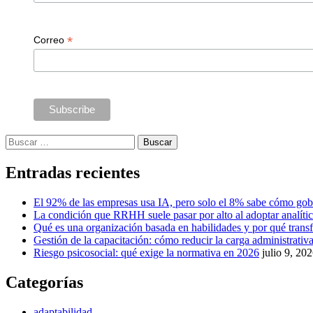
*
Correo
Buscar:
Entradas recientes
El 92% de las empresas usa IA, pero solo el 8% sabe cómo gob
La condición que RRHH suele pasar por alto al adoptar analíti
Qué es una organización basada en habilidades y por qué tra
Gestión de la capacitación: cómo reducir la carga administrativa 
Riesgo psicosocial: qué exige la normativa en 2026
julio 9, 20
Categorías
adaptabilidad