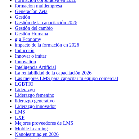
Formación corporativa en 2026
formación multiempresa
Generacíon Zeta
Gestión
Gestión de la capacitación 2026
Gestión del cambio
Gestión Humana
gig Economy
impacto de la formación en 2026
Inducción
Innovar o imitar
Innovation
Inteligencia Artificial
La rentabilidad de la capacitación 2026
Las mejores LMS para capacitar tu equipo comercial
LGBTIQ+
Liderazgo
Liderazgo femenino
liderazgo generativo
Liderazgo innovador
LMS
LXP
Mejores proveedores de LMS
Mobile Learning
Nanolearning en 2026