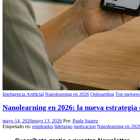
Inteligencia Artificial
Nanolearning en 2026
Onboarding
Top mejore
Nanolearning en 2026: la nueva estrategia
mayo 14, 2026
mayo 13, 2026
Por:
Paula Suarez
Etiquetado en:
empleados
liderazgo
motivacion
Nanolearning en 202