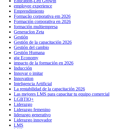
Education-Led Growth
employee experience
Emprendimiento
Formação corporativa em 2026
Formación corporativa en 2026
formación multiempresa
Generacíon Zeta
Gestión
Gestión de la capacitación 2026
Gestión del cambio
Gestión Humana
gig Economy
impacto de la formación en 2026
Inducción
Innovar o imitar
Innovation
Inteligencia Artificial
La rentabilidad de la capacitación 2026
Las mejores LMS para capacitar tu equipo comercial
LGBTIQ+
Liderazgo
Liderazgo femenino
liderazgo generativo
Liderazgo innovador
LMS