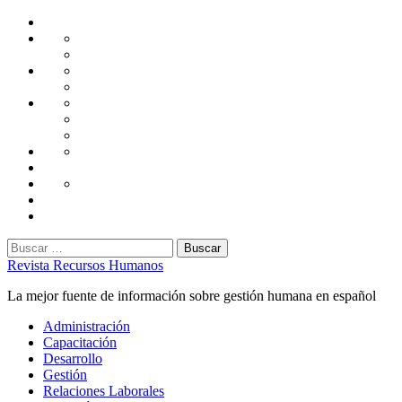
Saltar
Home
al
Administración
Seguridad
contenido
Tecnología
Capacitación
Tips
de
Universidad
Desarrollo
Oficina
Corporativa
Emprendimiento
Liderazgo
Productividad
Gestión
Gestión
Relaciones
Humana
Laborales
Selección
contratación
Gestión
Humana
Capacitación
Buscar:
Revista Recursos Humanos
La mejor fuente de información sobre gestión humana en español
Menú
Administración
principal
Capacitación
Desarrollo
Gestión
Relaciones Laborales