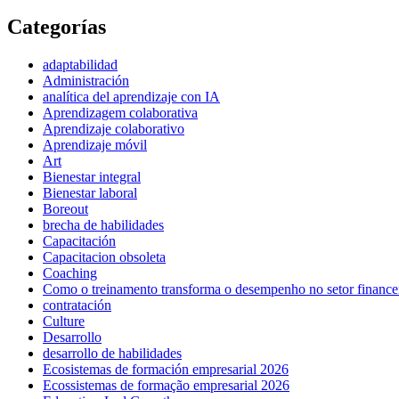
Categorías
adaptabilidad
Administración
analítica del aprendizaje con IA
Aprendizagem colaborativa
Aprendizaje colaborativo
Aprendizaje móvil
Art
Bienestar integral
Bienestar laboral
Boreout
brecha de habilidades
Capacitación
Capacitacion obsoleta
Coaching
Como o treinamento transforma o desempenho no setor finance
contratación
Culture
Desarrollo
desarrollo de habilidades
Ecosistemas de formación empresarial 2026
Ecossistemas de formação empresarial 2026