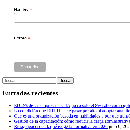
*
Nombre
*
Correo
Buscar:
Entradas recientes
El 92% de las empresas usa IA, pero solo el 8% sabe cómo gob
La condición que RRHH suele pasar por alto al adoptar analíti
Qué es una organización basada en habilidades y por qué tra
Gestión de la capacitación: cómo reducir la carga administrativa 
Riesgo psicosocial: qué exige la normativa en 2026
julio 9, 20