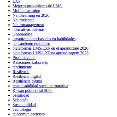
LXP
Mejores proveedores de LMS
Mobile Learning
Nanolearning en 2026
Neurociencia
Neuromanagement
normativas internas
Onboarding
organizaciones basadas en habilidades
pensamiento espacioso
plataformas LMS/LXP en el aprendizaje 2026
plataformas LMS/LXP na aprendizagem 2026
Productividad
Relaciones Laborales
rendimiento
Resilencia
Resilencia digital
Resiliência digital
responsabilidad social corporativa
Riesgo psicosocial 2026
Seguridad
Selección
Sostenibilidad
Tecnología
telecomunicaciones