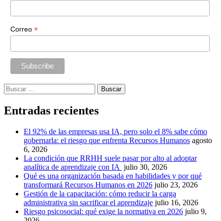
*
Correo
Buscar:
Entradas recientes
El 92% de las empresas usa IA, pero solo el 8% sabe cómo
gobernarla: el riesgo que enfrenta Recursos Humanos
agosto
6, 2026
La condición que RRHH suele pasar por alto al adoptar
analítica de aprendizaje con IA
julio 30, 2026
Qué es una organización basada en habilidades y por qué
transformará Recursos Humanos en 2026
julio 23, 2026
Gestión de la capacitación: cómo reducir la carga
administrativa sin sacrificar el aprendizaje
julio 16, 2026
Riesgo psicosocial: qué exige la normativa en 2026
julio 9,
2026