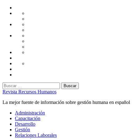
Saltar
Home
al
Administración
Seguridad
contenido
Tecnología
Capacitación
Tips
de
Universidad
Desarrollo
Oficina
Corporativa
Emprendimiento
Liderazgo
Productividad
Gestión
Gestión
Relaciones
Humana
Laborales
Selección
contratación
Gestión
Humana
Capacitación
Buscar:
Revista Recursos Humanos
La mejor fuente de información sobre gestión humana en español
Menú
Administración
principal
Capacitación
Desarrollo
Gestión
Relaciones Laborales