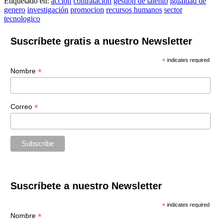
Etiquetado en:
accion
contratación
gestion de talento
igualdad de
genero
investigación
promocion
recursos humanos
sector
tecnologico
Suscríbete gratis a nuestro Newsletter
*
indicates required
*
Nombre
*
Correo
Suscríbete a nuestro Newsletter
*
indicates required
*
Nombre