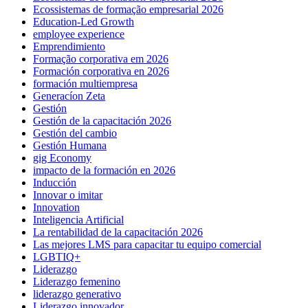
Ecossistemas de formação empresarial 2026
Education-Led Growth
employee experience
Emprendimiento
Formação corporativa em 2026
Formación corporativa en 2026
formación multiempresa
Generacíon Zeta
Gestión
Gestión de la capacitación 2026
Gestión del cambio
Gestión Humana
gig Economy
impacto de la formación en 2026
Inducción
Innovar o imitar
Innovation
Inteligencia Artificial
La rentabilidad de la capacitación 2026
Las mejores LMS para capacitar tu equipo comercial
LGBTIQ+
Liderazgo
Liderazgo femenino
liderazgo generativo
Liderazgo innovador