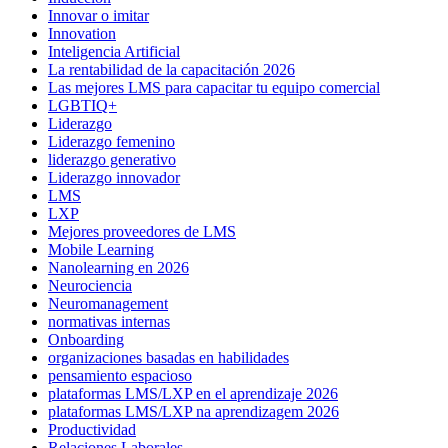
Innovar o imitar
Innovation
Inteligencia Artificial
La rentabilidad de la capacitación 2026
Las mejores LMS para capacitar tu equipo comercial
LGBTIQ+
Liderazgo
Liderazgo femenino
liderazgo generativo
Liderazgo innovador
LMS
LXP
Mejores proveedores de LMS
Mobile Learning
Nanolearning en 2026
Neurociencia
Neuromanagement
normativas internas
Onboarding
organizaciones basadas en habilidades
pensamiento espacioso
plataformas LMS/LXP en el aprendizaje 2026
plataformas LMS/LXP na aprendizagem 2026
Productividad
Relaciones Laborales