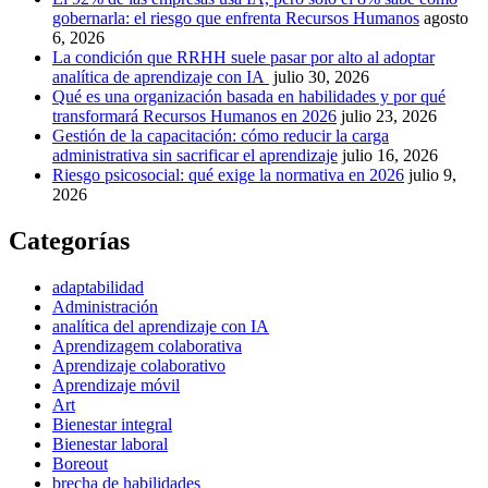
gobernarla: el riesgo que enfrenta Recursos Humanos
agosto
6, 2026
La condición que RRHH suele pasar por alto al adoptar
analítica de aprendizaje con IA
julio 30, 2026
Qué es una organización basada en habilidades y por qué
transformará Recursos Humanos en 2026
julio 23, 2026
Gestión de la capacitación: cómo reducir la carga
administrativa sin sacrificar el aprendizaje
julio 16, 2026
Riesgo psicosocial: qué exige la normativa en 2026
julio 9,
2026
Categorías
adaptabilidad
Administración
analítica del aprendizaje con IA
Aprendizagem colaborativa
Aprendizaje colaborativo
Aprendizaje móvil
Art
Bienestar integral
Bienestar laboral
Boreout
brecha de habilidades