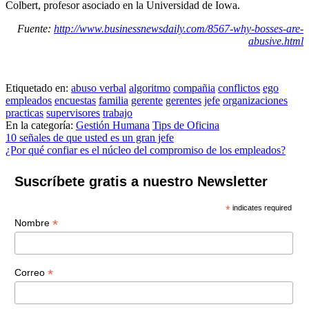
Colbert, profesor asociado en la Universidad de Iowa.
Fuente:
http://www.businessnewsdaily.com/8567-why-bosses-are-
abusive.html
Etiquetado en:
abuso verbal
algoritmo
compañia
conflictos
ego
empleados
encuestas
familia
gerente
gerentes
jefe
organizaciones
practicas
supervisores
trabajo
En la categoría:
Gestión Humana
Tips de Oficina
Navegación
10 señales de que usted es un gran jefe
¿Por qué confiar es el núcleo del compromiso de los empleados?
de
entradas
Suscríbete gratis a nuestro Newsletter
*
indicates required
*
Nombre
*
Correo