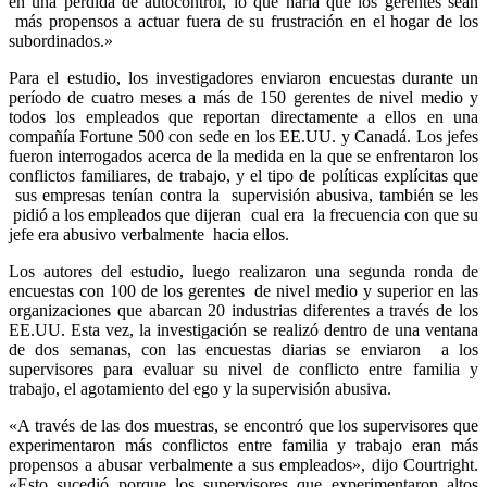
en una pérdida de autocontrol, lo que haría que los gerentes sean
más propensos a actuar fuera de su frustración en el hogar de los
subordinados.»
Para el estudio, los investigadores enviaron encuestas durante un
período de cuatro meses a más de 150 gerentes de nivel medio y
todos los empleados que reportan directamente a ellos en una
compañía Fortune 500 con sede en los EE.UU. y Canadá. Los jefes
fueron interrogados acerca de la medida en la que se enfrentaron los
conflictos familiares, de trabajo, y el tipo de políticas explícitas que
sus empresas tenían contra la supervisión abusiva, también se les
pidió a los empleados que dijeran cual era la frecuencia con que su
jefe era abusivo verbalmente hacia ellos.
Los autores del estudio, luego realizaron una segunda ronda de
encuestas con 100 de los gerentes de nivel medio y superior en las
organizaciones que abarcan 20 industrias diferentes a través de los
EE.UU. Esta vez, la investigación se realizó dentro de una ventana
de dos semanas, con las encuestas diarias se enviaron a los
supervisores para evaluar su nivel de conflicto entre familia y
trabajo, el agotamiento del ego y la supervisión abusiva.
«A través de las dos muestras, se encontró que los supervisores que
experimentaron más conflictos entre familia y trabajo eran más
propensos a abusar verbalmente a sus empleados», dijo Courtright.
«Esto sucedió porque los supervisores que experimentaron altos