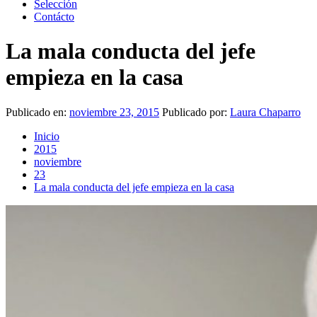
Selección
Contácto
La mala conducta del jefe
empieza en la casa
Publicado en:
noviembre 23, 2015
Publicado por:
Laura Chaparro
Inicio
2015
noviembre
23
La mala conducta del jefe empieza en la casa