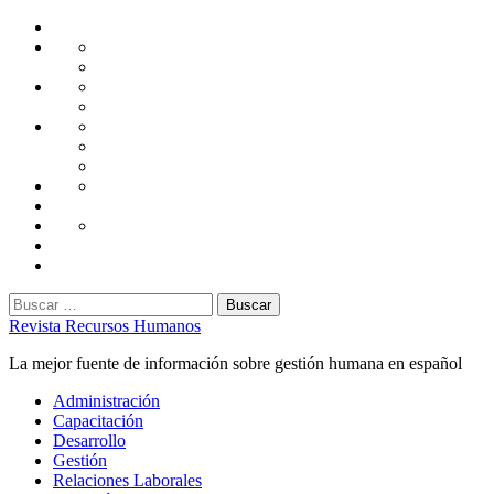
Saltar
Home
al
Administración
Seguridad
contenido
Tecnología
Capacitación
Tips
de
Universidad
Desarrollo
Oficina
Corporativa
Emprendimiento
Liderazgo
Productividad
Gestión
Gestión
Relaciones
Humana
Laborales
Selección
contratación
Gestión
Humana
Capacitación
Buscar:
Revista Recursos Humanos
La mejor fuente de información sobre gestión humana en español
Menú
Administración
principal
Capacitación
Desarrollo
Gestión
Relaciones Laborales