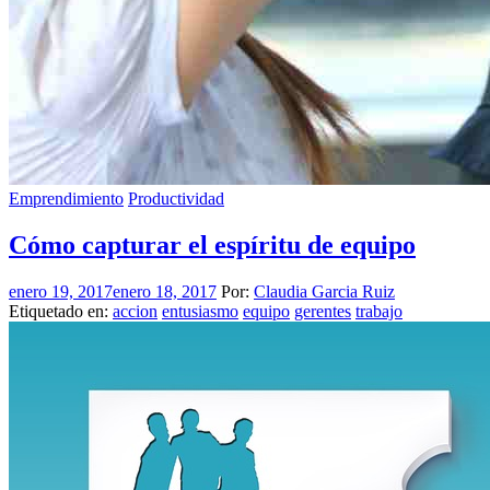
Emprendimiento
Productividad
Cómo capturar el espíritu de equipo
enero 19, 2017
enero 18, 2017
Por:
Claudia Garcia Ruiz
Etiquetado en:
accion
entusiasmo
equipo
gerentes
trabajo