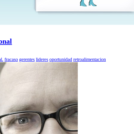
onal
l.
fracaso
gerentes
lideres
oportunidad
retroalimentacion