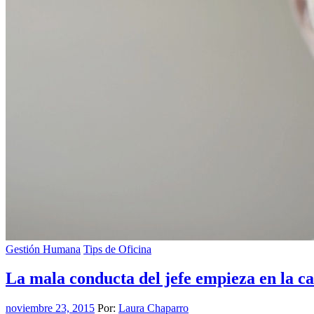
Gestión Humana
Tips de Oficina
La mala conducta del jefe empieza en la c
noviembre 23, 2015
Por:
Laura Chaparro