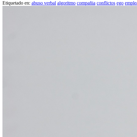
Etiquetado en:
abuso verbal
algoritmo
compañia
conflictos
ego
emple