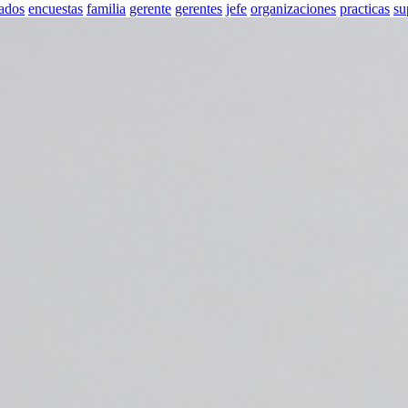
ados
encuestas
familia
gerente
gerentes
jefe
organizaciones
practicas
su