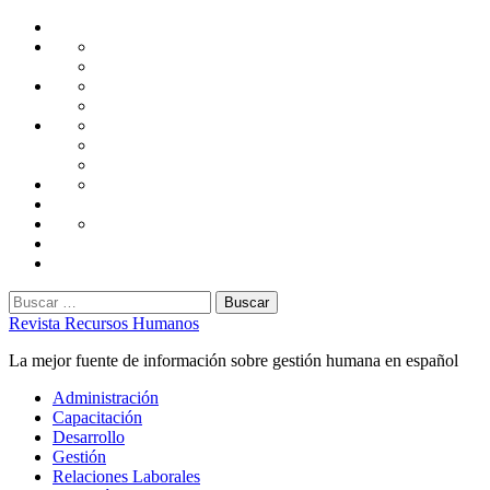
Saltar
Home
al
Administración
Seguridad
contenido
Tecnología
Capacitación
Tips
de
Universidad
Desarrollo
Oficina
Corporativa
Emprendimiento
Liderazgo
Productividad
Gestión
Gestión
Relaciones
Humana
Laborales
Selección
contratación
Gestión
Humana
Capacitación
Buscar:
Revista Recursos Humanos
La mejor fuente de información sobre gestión humana en español
Menú
Administración
principal
Capacitación
Desarrollo
Gestión
Relaciones Laborales