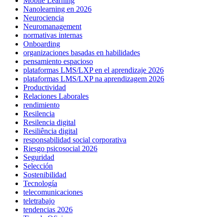
Mobile Learning
Nanolearning en 2026
Neurociencia
Neuromanagement
normativas internas
Onboarding
organizaciones basadas en habilidades
pensamiento espacioso
plataformas LMS/LXP en el aprendizaje 2026
plataformas LMS/LXP na aprendizagem 2026
Productividad
Relaciones Laborales
rendimiento
Resilencia
Resilencia digital
Resiliência digital
responsabilidad social corporativa
Riesgo psicosocial 2026
Seguridad
Selección
Sostenibilidad
Tecnología
telecomunicaciones
teletrabajo
tendencias 2026