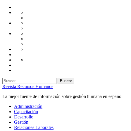
Saltar
Home
al
Administración
Seguridad
contenido
Tecnología
Capacitación
Tips
de
Universidad
Desarrollo
Oficina
Corporativa
Emprendimiento
Liderazgo
Productividad
Gestión
Gestión
Relaciones
Humana
Laborales
Selección
contratación
Gestión
Humana
Capacitación
Buscar:
Revista Recursos Humanos
La mejor fuente de información sobre gestión humana en español
Menú
Administración
principal
Capacitación
Desarrollo
Gestión
Relaciones Laborales