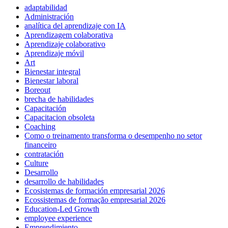
adaptabilidad
Administración
analítica del aprendizaje con IA
Aprendizagem colaborativa
Aprendizaje colaborativo
Aprendizaje móvil
Art
Bienestar integral
Bienestar laboral
Boreout
brecha de habilidades
Capacitación
Capacitacion obsoleta
Coaching
Como o treinamento transforma o desempenho no setor
financeiro
contratación
Culture
Desarrollo
desarrollo de habilidades
Ecosistemas de formación empresarial 2026
Ecossistemas de formação empresarial 2026
Education-Led Growth
employee experience
Emprendimiento