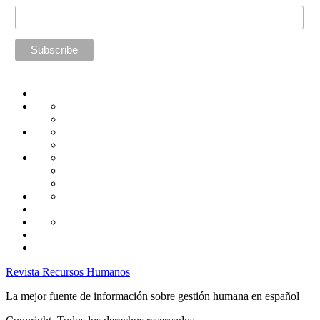
Home
Administración
Seguridad
Tecnología
Capacitación
Tips
de
Universidad
Desarrollo
Oficina
Corporativa
Emprendimiento
Liderazgo
Productividad
Gestión
Gestión
Relaciones
Humana
Laborales
Selección
contratación
Gestión
Humana
Capacitación
Revista Recursos Humanos
La mejor fuente de información sobre gestión humana en español