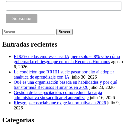
Buscar:
Entradas recientes
El 92% de las empresas usa IA, pero solo el 8% sabe cómo
gobernarla: el riesgo que enfrenta Recursos Humanos
agosto
6, 2026
La condición que RRHH suele pasar por alto al adoptar
analítica de aprendizaje con IA
julio 30, 2026
Qué es una organización basada en habilidades y por qué
transformará Recursos Humanos en 2026
julio 23, 2026
Gestión de la capacitación: cómo reducir la carga
administrativa sin sacrificar el aprendizaje
julio 16, 2026
Riesgo psicosocial: qué exige la normativa en 2026
julio 9,
2026
Categorías