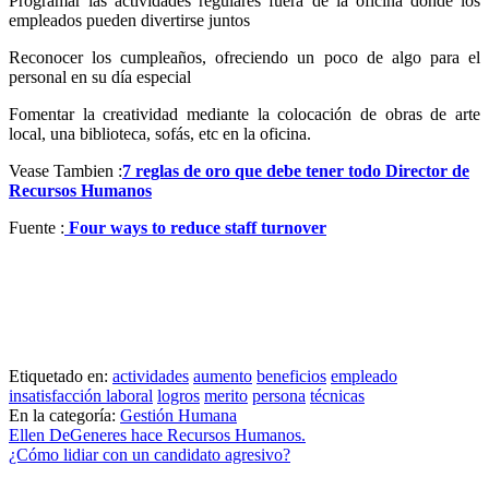
Programar las actividades regulares fuera de la oficina donde los
empleados pueden divertirse juntos
Reconocer los cumpleaños, ofreciendo un poco de algo para el
personal en su día especial
Fomentar la creatividad mediante la colocación de obras de arte
local, una biblioteca, sofás, etc en la oficina.
Vease Tambien :
7 reglas de oro que debe tener todo Director de
Recursos Humanos
Fuente :
Four ways to reduce staff turnover
Etiquetado en:
actividades
aumento
beneficios
empleado
insatisfacción laboral
logros
merito
persona
técnicas
En la categoría:
Gestión Humana
Navegación
Ellen DeGeneres hace Recursos Humanos.
¿Cómo lidiar con un candidato agresivo?
de