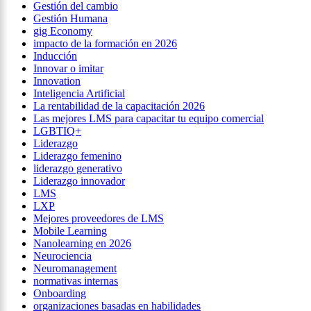
Gestión del cambio
Gestión Humana
gig Economy
impacto de la formación en 2026
Inducción
Innovar o imitar
Innovation
Inteligencia Artificial
La rentabilidad de la capacitación 2026
Las mejores LMS para capacitar tu equipo comercial
LGBTIQ+
Liderazgo
Liderazgo femenino
liderazgo generativo
Liderazgo innovador
LMS
LXP
Mejores proveedores de LMS
Mobile Learning
Nanolearning en 2026
Neurociencia
Neuromanagement
normativas internas
Onboarding
organizaciones basadas en habilidades