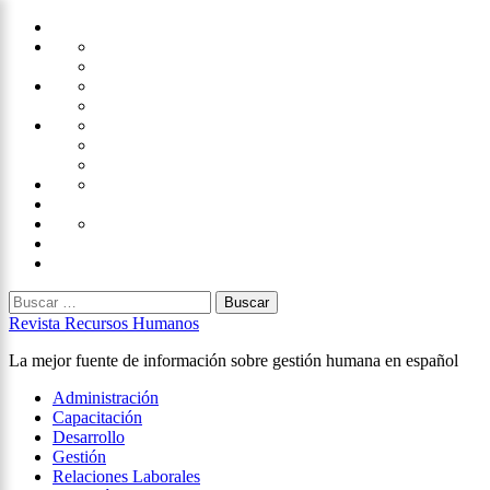
Saltar
Home
al
Administración
Seguridad
contenido
Tecnología
×
Capacitación
Tips
de
Universidad
Desarrollo
Oficina
Corporativa
Emprendimiento
Liderazgo
Productividad
Gestión
Gestión
Relaciones
Humana
Laborales
Selección
contratación
Gestión
Humana
Capacitación
Buscar:
Revista Recursos Humanos
La mejor fuente de información sobre gestión humana en español
Menú
Administración
principal
Capacitación
Desarrollo
Gestión
Relaciones Laborales