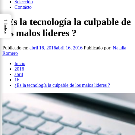
Selección
Contácto
→
¿Es la tecnología la culpable de
Índice
los malos lideres ?
Publicado en:
abril 16, 2016
abril 16, 2016
Publicado por:
Natalia
Romero
Inicio
2016
abril
16
¿Es la tecnología la culpable de los malos lideres ?