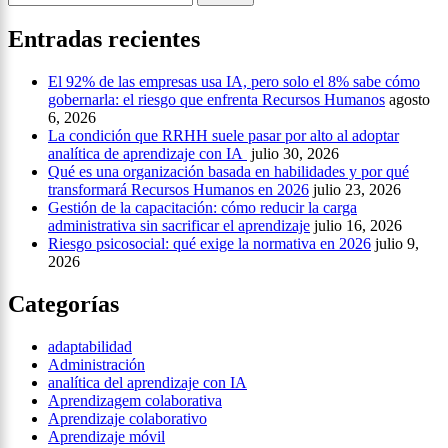
Entradas recientes
El 92% de las empresas usa IA, pero solo el 8% sabe cómo
gobernarla: el riesgo que enfrenta Recursos Humanos
agosto
6, 2026
La condición que RRHH suele pasar por alto al adoptar
analítica de aprendizaje con IA
julio 30, 2026
Qué es una organización basada en habilidades y por qué
transformará Recursos Humanos en 2026
julio 23, 2026
Gestión de la capacitación: cómo reducir la carga
administrativa sin sacrificar el aprendizaje
julio 16, 2026
Riesgo psicosocial: qué exige la normativa en 2026
julio 9,
2026
Categorías
adaptabilidad
Administración
analítica del aprendizaje con IA
Aprendizagem colaborativa
Aprendizaje colaborativo
Aprendizaje móvil