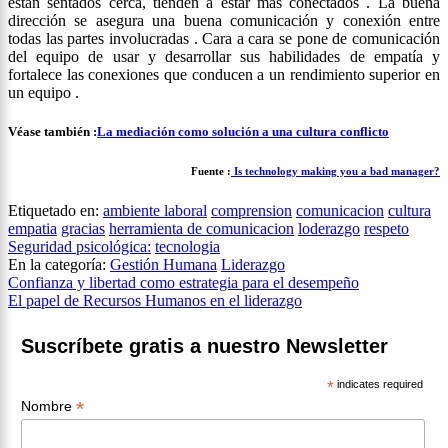
están sentados cerca, tienden a estar más conectados . La buena
dirección se asegura una buena comunicación y conexión entre
todas las partes involucradas . Cara a cara se pone de comunicación
del equipo de usar y desarrollar sus habilidades de empatía y
fortalece las conexiones que conducen a un rendimiento superior en
un equipo .
Véase también :
La mediación como solución a una cultura conflicto
Fuente :
Is technology making you a bad manager?
Etiquetado en:
ambiente laboral
comprension
comunicacion
cultura
empatia
gracias
herramienta de comunicacion
loderazgo
respeto
Seguridad psicológica:
tecnologia
En la categoría:
Gestión Humana
Liderazgo
Navegación
Confianza y libertad como estrategia para el desempeño
El papel de Recursos Humanos en el liderazgo
de
entradas
Suscríbete gratis a nuestro Newsletter
*
indicates required
*
Nombre