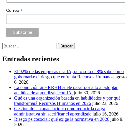
*
Correo
Buscar:
Entradas recientes
El 92% de las empresas usa IA, pero solo el 8% sabe cómo
gobernarla: el riesgo que enfrenta Recursos Humanos
agosto
6, 2026
La condición que RRHH suele pasar por alto al adoptar
analítica de aprendizaje con IA
julio 30, 2026
Qué es una organización basada en habilidades y por qué
transformará Recursos Humanos en 2026
julio 23, 2026
Gestión de la capacitación: cómo reducir la carga
administrativa sin sacrificar el aprendizaje
julio 16, 2026
Riesgo psicosocial: qué exige la normativa en 2026
julio 9,
2026