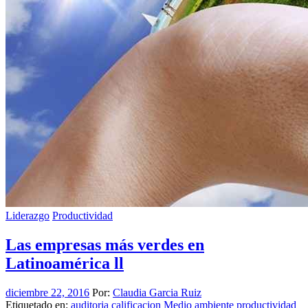
Liderazgo
Productividad
Las empresas más verdes en
Latinoamérica ll
diciembre 22, 2016
Por:
Claudia Garcia Ruiz
Etiquetado en:
auditoria
calificacion
Medio ambiente
productividad