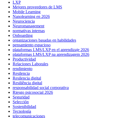
LXP
Mejores proveedores de LMS
Mobile Learning
Nanolearning en 2026
Neurociencia
Neuromanagement
normativas internas
Onboarding
organizaciones basadas en habilidades
pensamiento espacioso
plataformas LMS/LXP en el aprendizaje 2026
plataformas LMS/LXP na aprendizagem 2026
Productividad
Relaciones Laborales
rendimiento
Resilencia
Resilencia digital
Resiliência digital
responsabilidad social corporativa
Riesgo psicosocial 2026
Seguridad
Selección
Sostenibilidad
Tecnología
telecomunicaciones