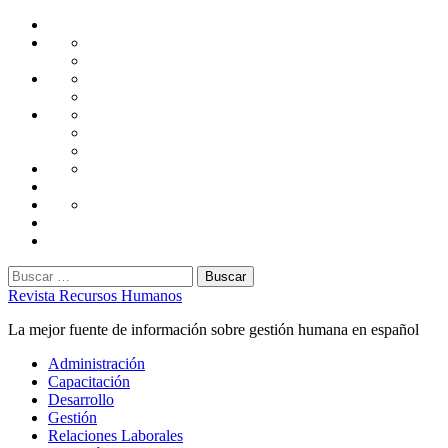
Saltar
Home
al
Administración
Seguridad
contenido
Tecnología
Capacitación
Tips
de
Universidad
Desarrollo
Oficina
Corporativa
Emprendimiento
Liderazgo
Productividad
Gestión
Gestión
Relaciones
Humana
Laborales
Selección
contratación
Gestión
Humana
Capacitación
Buscar:
Revista Recursos Humanos
La mejor fuente de información sobre gestión humana en español
Menú
Administración
principal
Capacitación
Desarrollo
Gestión
Relaciones Laborales