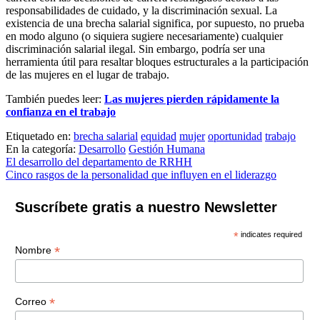
responsabilidades de cuidado, y la discriminación sexual. La
existencia de una brecha salarial significa, por supuesto, no prueba
en modo alguno (o siquiera sugiere necesariamente) cualquier
discriminación salarial ilegal. Sin embargo, podría ser una
herramienta útil para resaltar bloques estructurales a la participación
de las mujeres en el lugar de trabajo.
También puedes leer:
Las mujeres pierden rápidamente la
confianza en el trabajo
Etiquetado en:
brecha salarial
equidad
mujer
oportunidad
trabajo
En la categoría:
Desarrollo
Gestión Humana
Navegación
El desarrollo del departamento de RRHH
Cinco rasgos de la personalidad que influyen en el liderazgo
de
entradas
Suscríbete gratis a nuestro Newsletter
*
indicates required
*
Nombre
*
Correo