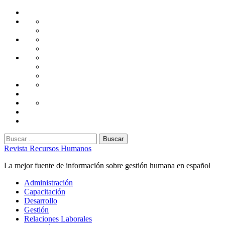
Saltar
Home
al
Administración
Seguridad
contenido
Tecnología
Capacitación
Tips
de
Universidad
Desarrollo
Oficina
Corporativa
Emprendimiento
Liderazgo
Productividad
Gestión
Gestión
Relaciones
Humana
Laborales
Selección
contratación
Gestión
Humana
Capacitación
Buscar:
Revista Recursos Humanos
La mejor fuente de información sobre gestión humana en español
Menú
Administración
principal
Capacitación
Desarrollo
Gestión
Relaciones Laborales